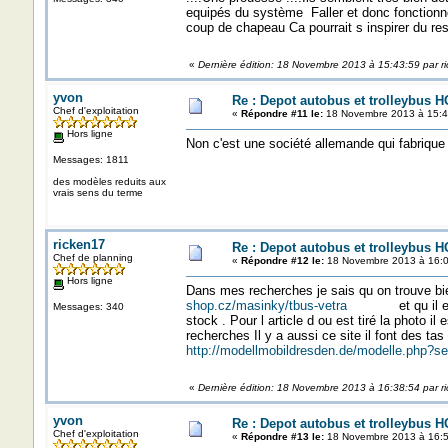
equipés du système Faller et donc fonctionne
coup de chapeau Ca pourrait s inspirer du 
«
Dernière édition: 18 Novembre 2013 à 15:43:59 par r
yvon
Re : Depot autobus et trolleybus H
Chef d'exploitation
«
Répondre #11 le:
18 Novembre 2013 à 15:4
Hors ligne
Non c'est une société allemande qui fabrique 
Messages: 1811
des modèles reduits aux
vrais sens du terme
ricken17
Re : Depot autobus et trolleybus H
Chef de planning
«
Répondre #12 le:
18 Novembre 2013 à 16:0
Hors ligne
Dans mes recherches je sais qu 
shop.cz/masinky/tbus-vetra
et qu il est en
Messages: 340
stock . Pour l article d ou est tiré la photo i
recherches Il y a aussi ce site il font des
http://modellmobildresden.de/modelle.php
«
Dernière édition: 18 Novembre 2013 à 16:38:54 par r
yvon
Re : Depot autobus et trolleybus H
Chef d'exploitation
«
Répondre #13 le:
18 Novembre 2013 à 16:5