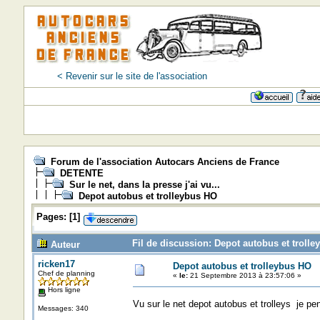
< Revenir sur le site de l'association
Forum de l'association Autocars Anciens de France
DETENTE
Sur le net, dans la presse j'ai vu...
Depot autobus et trolleybus HO
Pages:
[
1
]
Fil de discussion: Depot autobus et trolle
Auteur
ricken17
Depot autobus et trolleybus HO
Chef de planning
«
le:
21 Septembre 2013 à 23:57:06 »
Hors ligne
Vu sur le net depot autobus et trolleys je p
Messages: 340