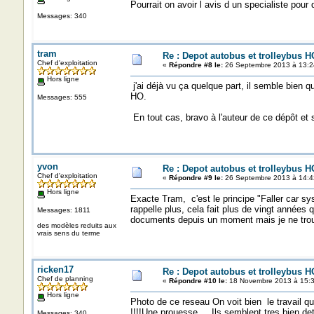
Pourrait on avoir l avis d un specialiste pour 
Messages: 340
tram
Re : Depot autobus et trolleybus H
Chef d'exploitation
«
Répondre #8 le:
26 Septembre 2013 à 13:2
Hors ligne
j'ai déjà vu ça quelque part, il semble bien q
HO.
Messages: 555
En tout cas, bravo à l'auteur de ce dépôt et s
yvon
Re : Depot autobus et trolleybus H
Chef d'exploitation
«
Répondre #9 le:
26 Septembre 2013 à 14:4
Hors ligne
Exacte Tram, c'est le principe "Faller car sy
rappelle plus, cela fait plus de vingt années
Messages: 1811
documents depuis un moment mais je ne trou
des modèles reduits aux
vrais sens du terme
ricken17
Re : Depot autobus et trolleybus H
Chef de planning
«
Répondre #10 le:
18 Novembre 2013 à 15:3
Hors ligne
Photo de ce reseau On voit bien le travail qu
!!!!Une prouesse ....Ils semblent tres bien de
Messages: 340