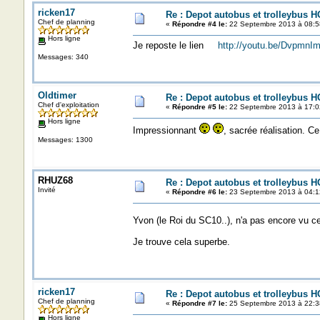
ricken17
Re : Depot autobus et trolleybus H
Chef de planning
«
Répondre #4 le:
22 Septembre 2013 à 08:5
Hors ligne
Je reposte le lien
http://youtu.be/DvpmnI
Messages: 340
Oldtimer
Re : Depot autobus et trolleybus H
Chef d'exploitation
«
Répondre #5 le:
22 Septembre 2013 à 17:0
Hors ligne
Impressionnant
, sacrée réalisation. Ce
Messages: 1300
RHUZ68
Re : Depot autobus et trolleybus H
Invité
«
Répondre #6 le:
23 Septembre 2013 à 04:1
Yvon (le Roi du SC10..), n'a pas encore vu ce
Je trouve cela superbe.
ricken17
Re : Depot autobus et trolleybus H
Chef de planning
«
Répondre #7 le:
25 Septembre 2013 à 22:3
Hors ligne