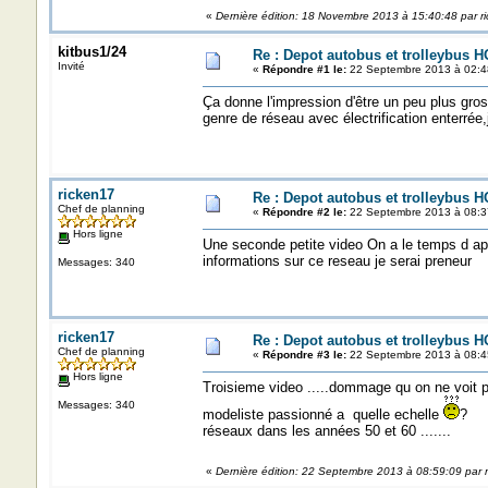
«
Dernière édition: 18 Novembre 2013 à 15:40:48 par r
kitbus1/24
Re : Depot autobus et trolleybus H
Invité
«
Répondre #1 le:
22 Septembre 2013 à 02:4
Ça donne l'impression d'être un peu plus gros
genre de réseau avec électrification enterrée,j
ricken17
Re : Depot autobus et trolleybus H
Chef de planning
«
Répondre #2 le:
22 Septembre 2013 à 08:3
Hors ligne
Une seconde petite video On a le temps d ape
informations sur ce reseau je serai prene
Messages: 340
ricken17
Re : Depot autobus et trolleybus H
Chef de planning
«
Répondre #3 le:
22 Septembre 2013 à 08:4
Hors ligne
Troisieme video .....dommage qu on ne voit p
Messages: 340
modeliste passionné a quelle echelle
? A 
réseaux dans les années 50 et 60 .......
«
Dernière édition: 22 Septembre 2013 à 08:59:09 par 