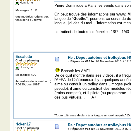
Hors ligne
Pierre Dominique à Paris les vends dans sont 
Messages: 1811
On peut trouvé des informations sur
www: Mo
des modèles reduits aux
langue de "
Goethe
", pourrons ce servir du di
vrais sens du terme
langue, j'ai des du mal. L'information est me
Ils traitent de toutes les échelles 1/87 - 1/43 
Escalette
Re : Depot autobus et trolleybus H
Chef de planning
«
Répondre #14 le:
20 Novembre 2013 à 17:3
Hors ligne
Bonsoir les AAF!
Messages: 409
De ce qu'il montre dans ses vidéos, il a fréq
l'AFPA de Châteauroux il y a quelques années
Je rentrais de la crèche...(
aime ou conduit un trolley dans Limoges (voi
RD130, bus 189?)
pseudo), il aime ou construit des modèles réd
(trains compris), et il pilote (ou programme...!
des bus virtuels... A+
“Toute tolérance devient à la longue un droit acquis.”
ricken17
Re : Depot autobus et trolleybus H
Chef de planning
«
Répondre #15 le:
21 Novembre 2013 à 07:2