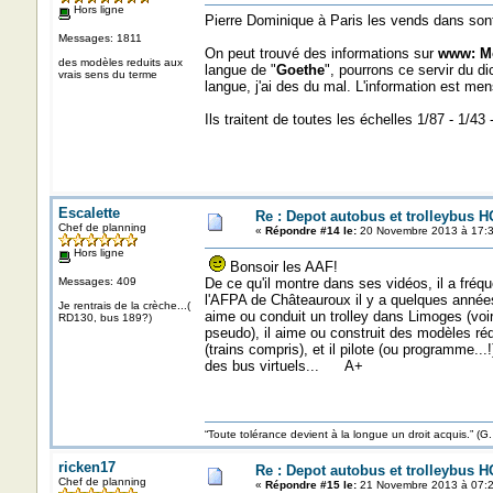
Hors ligne
Pierre Dominique à Paris les vends dans sont 
Messages: 1811
On peut trouvé des informations sur
www: Mo
des modèles reduits aux
langue de "
Goethe
", pourrons ce servir du di
vrais sens du terme
langue, j'ai des du mal. L'information est me
Ils traitent de toutes les échelles 1/87 - 1/43 
Escalette
Re : Depot autobus et trolleybus H
Chef de planning
«
Répondre #14 le:
20 Novembre 2013 à 17:3
Hors ligne
Bonsoir les AAF!
Messages: 409
De ce qu'il montre dans ses vidéos, il a fréq
l'AFPA de Châteauroux il y a quelques années
Je rentrais de la crèche...(
aime ou conduit un trolley dans Limoges (voi
RD130, bus 189?)
pseudo), il aime ou construit des modèles réd
(trains compris), et il pilote (ou programme...!
des bus virtuels... A+
“Toute tolérance devient à la longue un droit acquis.”
ricken17
Re : Depot autobus et trolleybus H
Chef de planning
«
Répondre #15 le:
21 Novembre 2013 à 07:2