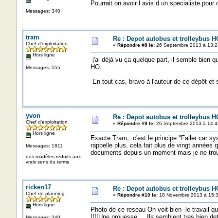
Pourrait on avoir l avis d un specialiste pour 
Messages: 340
tram
Re : Depot autobus et trolleybus H
Chef d'exploitation
«
Répondre #8 le:
26 Septembre 2013 à 13:2
Hors ligne
j'ai déjà vu ça quelque part, il semble bien q
HO.
Messages: 555
En tout cas, bravo à l'auteur de ce dépôt et s
yvon
Re : Depot autobus et trolleybus H
Chef d'exploitation
«
Répondre #9 le:
26 Septembre 2013 à 14:4
Hors ligne
Exacte Tram, c'est le principe "Faller car sy
rappelle plus, cela fait plus de vingt années
Messages: 1811
documents depuis un moment mais je ne trou
des modèles reduits aux
vrais sens du terme
ricken17
Re : Depot autobus et trolleybus H
Chef de planning
«
Répondre #10 le:
18 Novembre 2013 à 15:3
Hors ligne
Photo de ce reseau On voit bien le travail qu
!!!!Une prouesse ....Ils semblent tres bien de
Messages: 340