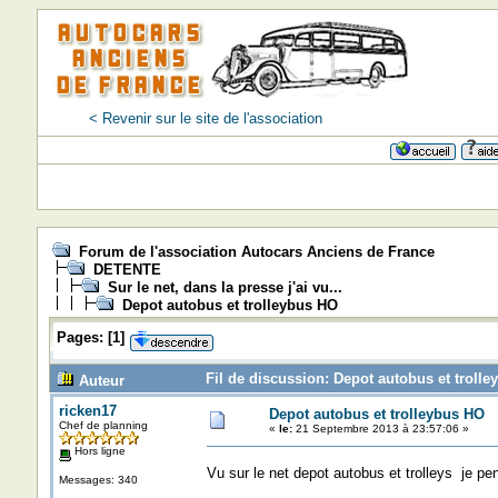
< Revenir sur le site de l'association
Forum de l'association Autocars Anciens de France
DETENTE
Sur le net, dans la presse j'ai vu...
Depot autobus et trolleybus HO
Pages:
[
1
]
Fil de discussion: Depot autobus et trolle
Auteur
ricken17
Depot autobus et trolleybus HO
Chef de planning
«
le:
21 Septembre 2013 à 23:57:06 »
Hors ligne
Vu sur le net depot autobus et trolleys je p
Messages: 340