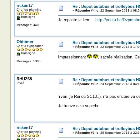
ricken17
Re : Depot autobus et trolleybus H
Chef de planning
«
Répondre #4 le:
22 Septembre 2013 à 08:5
Hors ligne
Je reposte le lien
http://youtu.be/DvpmnI
Messages: 340
Oldtimer
Re : Depot autobus et trolleybus H
Chef d'exploitation
«
Répondre #5 le:
22 Septembre 2013 à 17:0
Hors ligne
Impressionnant
, sacrée réalisation. Ce
Messages: 1300
RHUZ68
Re : Depot autobus et trolleybus H
Invité
«
Répondre #6 le:
23 Septembre 2013 à 04:1
Yvon (le Roi du SC10..), n'a pas encore vu ce
Je trouve cela superbe.
ricken17
Re : Depot autobus et trolleybus H
Chef de planning
«
Répondre #7 le:
25 Septembre 2013 à 22:3
Hors ligne