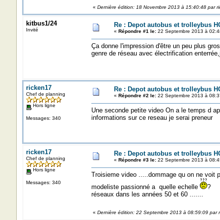
«
Dernière édition: 18 Novembre 2013 à 15:40:48 par r
kitbus1/24
Re : Depot autobus et trolleybus H
Invité
«
Répondre #1 le:
22 Septembre 2013 à 02:4
Ça donne l'impression d'être un peu plus gros
genre de réseau avec électrification enterrée,j
ricken17
Re : Depot autobus et trolleybus H
Chef de planning
«
Répondre #2 le:
22 Septembre 2013 à 08:3
Hors ligne
Une seconde petite video On a le temps d ape
informations sur ce reseau je serai prene
Messages: 340
ricken17
Re : Depot autobus et trolleybus H
Chef de planning
«
Répondre #3 le:
22 Septembre 2013 à 08:4
Hors ligne
Troisieme video .....dommage qu on ne voit p
Messages: 340
modeliste passionné a quelle echelle
? A 
réseaux dans les années 50 et 60 .......
«
Dernière édition: 22 Septembre 2013 à 08:59:09 par 