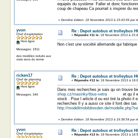
equipés du système Faller et donc fonctionne
coup de chapeau Ca pourrait s inspirer du 
«
Dernière édition: 18 Novembre 2013 à 15:43:59 par r
yvon
Re : Depot autobus et trolleybus H
Chef d'exploitation
«
Répondre #11 le:
18 Novembre 2013 à 15:4
Hors ligne
Non c'est une société allemande qui fabrique 
Messages: 1811
des modèles reduits aux
vrais sens du terme
ricken17
Re : Depot autobus et trolleybus H
Chef de planning
«
Répondre #12 le:
18 Novembre 2013 à 16:0
Hors ligne
Dans mes recherches je sais qu 
shop.cz/masinky/tbus-vetra
et qu il est en
Messages: 340
stock . Pour l article d ou est tiré la photo i
recherches Il y a aussi ce site il font des
http://modellmobildresden.de/modelle.php
«
Dernière édition: 18 Novembre 2013 à 16:38:54 par r
yvon
Re : Depot autobus et trolleybus H
Chef d'exploitation
«
Répondre #13 le:
18 Novembre 2013 à 16:5