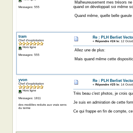
Malheureusement mes trésors ne son
quand on développait soi même son
Messages: 555
Quand même, quelle belle gueule 
tram
Re : PLH Berliet Vecto
Chef d'exploitation
«
Répondre #24 le:
12 Octob
Hors ligne
Allez une de plus:
Messages: 555
Mais quand même cette disposition
yvon
Re : PLH Berliet Vecto
Chef d'exploitation
«
Répondre #25 le:
14 Octob
Hors ligne
Très beau c'est photos, je crois qu
Messages: 1811
Je suis en admiration de cette for
des modèles reduits aux vrais sens
du terme
Ce qui frappe en fin de compte, ce