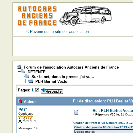
< Revenir sur le site de l'association
Forum de l'association Autocars Anciens de France
DETENTE
Sur le net, dans la presse j'ai vu...
PLH Berliet Vector
Pages:
1
[
2
]
Fil de discussion: PLH Berliet V
Auteur
PA74
Re : PLH Berliet Vecto
Conducteur
«
Répondre #20 le:
11 Octob
Hors ligne
Citation de: tram le 08 Octobre 2013 à 12
Citation de: yvon le 08 Octobre 2013 à 1
Messages: 143
Joli les photos.