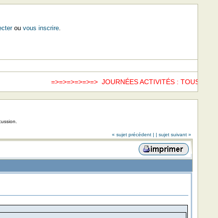
cter
ou
vous inscrire
.
=>=>=>=>=>=> JOURNÉES ACTIVITÉS : TOUS LES 
cussion.
« sujet précédent |
| sujet suivant »