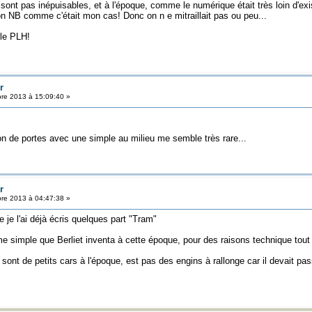
t pas inépuisables, et à l'époque, comme le numérique était très loin d'exist
 NB comme c'était mon cas! Donc on n e mitraillait pas ou peu...
le PLH!
r
re 2013 à 15:09:40 »
 de portes avec une simple au milieu me semble très rare...
r
re 2013 à 04:47:38 »
e je l'ai déjà écris quelques part "Tram"
me simple que Berliet inventa à cette époque, pour des raisons technique tou
 sont de petits cars à l'époque, est pas des engins à rallonge car il devait p