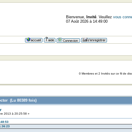
Bienvenue,
Invité
. Veuillez
vous conne
07 Août 2026 à 14:49:00
0 Membres et 2 Invités sur ce fil de dis
ector (Lu 80389 fois)
r
re 2013 à 20:25:58 »
:48:53
1:36:23