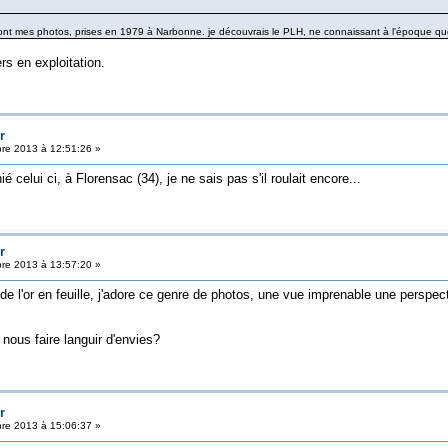
nt mes photos, prises en 1979 à Narbonne. je découvrais le PLH, ne connaissant à l'époque que 
rs en exploitation.
r
re 2013 à 12:51:26 »
celui ci, à Florensac (34), je ne sais pas s'il roulait encore...
r
re 2013 à 13:57:20 »
 l'or en feuille, j'adore ce genre de photos, une vue imprenable une perspecti
nous faire languir d'envies?
r
re 2013 à 15:06:37 »