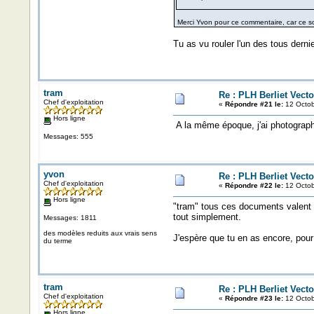
Merci Yvon pour ce commentaire, car ce so
Tu as vu rouler l'un des tous dernie
tram
Re : PLH Berliet Vecto
Chef d'exploitation
«
Répondre #21 le:
12 Octob
Hors ligne
A la même époque, j'ai photographié 
Messages: 555
yvon
Re : PLH Berliet Vecto
Chef d'exploitation
«
Répondre #22 le:
12 Octob
Hors ligne
"tram" tous ces documents valent de
tout simplement.
Messages: 1811
des modèles reduits aux vrais sens
J'espère que tu en as encore, pour 
du terme
tram
Re : PLH Berliet Vecto
Chef d'exploitation
«
Répondre #23 le:
12 Octob
Hors ligne