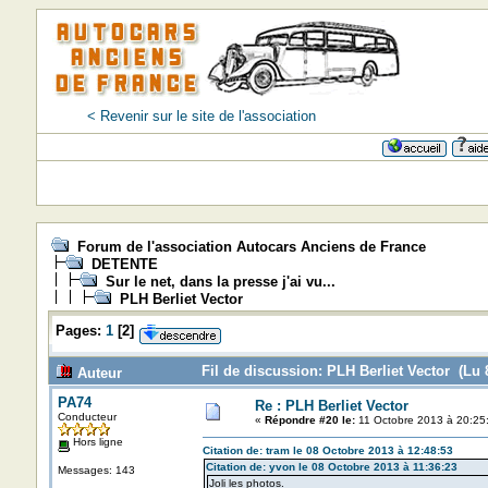
< Revenir sur le site de l'association
Forum de l'association Autocars Anciens de France
DETENTE
Sur le net, dans la presse j'ai vu...
PLH Berliet Vector
Pages:
1
[
2
]
Fil de discussion: PLH Berliet Vector (Lu 
Auteur
PA74
Re : PLH Berliet Vector
Conducteur
«
Répondre #20 le:
11 Octobre 2013 à 20:25
Hors ligne
Citation de: tram le 08 Octobre 2013 à 12:48:53
Citation de: yvon le 08 Octobre 2013 à 11:36:23
Messages: 143
Joli les photos.