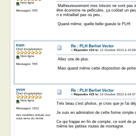
Hors ligne
Malheureusement mes trésors ne sont pas inépu
être économe ne pellicules, ça coûtait un 
Messages: 555
n e mitraillait pas ou peu...
Quand même, quelle belle gueule le PLH!
tram
Re : PLH Berliet Vector
Chef d'exploitation
«
Répondre #24 le:
12 Octobre 2013 à 15:09
Hors ligne
Allez une de plus:
Messages: 555
Mais quand même cette disposition de portes
yvon
Re : PLH Berliet Vector
Chef d'exploitation
«
Répondre #25 le:
14 Octobre 2013 à 04:47
Hors ligne
Très beau c'est photos, je crois que je l'ai d
Messages: 1811
Je suis en admiration de cette forme simple 
des modèles reduits aux
vrais sens du terme
Ce qui frappe en fin de compte, ce sont de pet
même les petites routes de montagne.