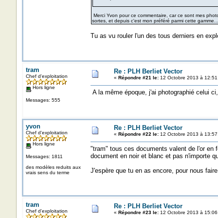
Merci Yvon pour ce commentaire, car ce sont mes photo
sortes, et depuis c'est mon préféré parmi cette gamme..
Tu as vu rouler l'un des tous derniers en explo
tram
Re : PLH Berliet Vector
Chef d'exploitation
«
Répondre #21 le:
12 Octobre 2013 à 12:51
Hors ligne
A la même époque, j'ai photographié celui ci, à
Messages: 555
yvon
Re : PLH Berliet Vector
Chef d'exploitation
«
Répondre #22 le:
12 Octobre 2013 à 13:57
Hors ligne
"tram" tous ces documents valent de l'or en f
document en noir et blanc et pas n'importe qu
Messages: 1811
des modèles reduits aux
J'espère que tu en as encore, pour nous faire
vrais sens du terme
tram
Re : PLH Berliet Vector
Chef d'exploitation
«
Répondre #23 le:
12 Octobre 2013 à 15:06