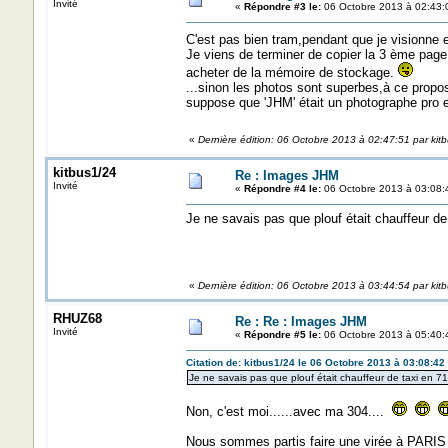
Invité
«
Répondre #3 le:
06 Octobre 2013 à 02:43:
C'est pas bien tram,pendant que je visionne 
Je viens de terminer de copier la 3 ème page 
acheter de la mémoire de stockage.
...sinon les photos sont superbes,à ce propos
suppose que 'JHM' était un photographe pro et q
«
Dernière édition: 06 Octobre 2013 à 02:47:51 par kit
kitbus1/24
Re : Images JHM
Invité
«
Répondre #4 le:
06 Octobre 2013 à 03:08:
Je ne savais pas que plouf était chauffeur de 
«
Dernière édition: 06 Octobre 2013 à 03:44:54 par kit
RHUZ68
Re : Re : Images JHM
Invité
«
Répondre #5 le:
06 Octobre 2013 à 05:40:
Citation de: kitbus1/24 le 06 Octobre 2013 à 03:08:42
Je ne savais pas que plouf était chauffeur de taxi en 71
Non, c'est moi......avec ma 304....
Nous sommes partis faire une virée à PARIS s