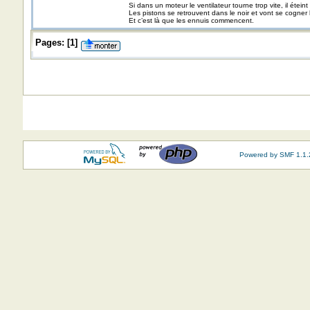
Si dans un moteur le ventilateur tourne trop vite, il éteint
Les pistons se retrouvent dans le noir et vont se cogner
Et c’est là que les ennuis commencent.
Pages:
[
1
]
Powered by SMF 1.1.