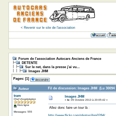
< Revenir sur le site de l'association
Forum de l'association Autocars Anciens de France
DETENTE
Sur le net, dans la presse j'ai vu...
Images JHM
Pages:
[
1
]
Fil de discussion: Images JHM (Lu 30094 f
Auteur
tram
Images JHM
Chef d'exploitation
«
le:
05 Octobre 2013 à 20:05:42 »
Hors ligne
Allez donc faire un tour là :
Messages: 555
http://www.flickr.com/photos/jhm0284/