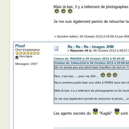
Mais là bas, il y a tellement de photographes
Je me suis également permis de retoucher la p
«
Dernière édition: 06 Octobre 2013 à 05:58:13 par R
Plouf
Re : Re : Re : Images JHM
Chef d'exploitation
«
Répondre #6 le:
06 Octobre 2013 à 08:07:
Hors ligne
Citation de: RHUZ68 le 06 Octobre 2013 à 05:40:49
Citation de: kitbus1/24 le 06 Octobre 2013 à 03:08:42
Messages: 1607
Je ne savais pas que plouf était chauffeur de taxi en 71
Non, c'est moi......avec ma 304....
Nous sommes partis faire une virée à PARIS sans rien di
Mais là bas, il y a tellement de photographes et de tou
Je me suis également permis de retoucher la photo.....et
Les agents secrets du
"Kagibi"
sont 