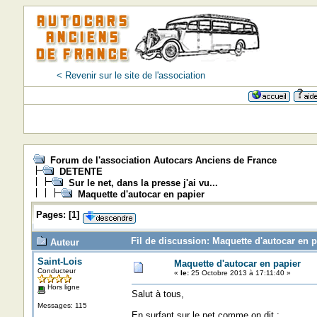
< Revenir sur le site de l'association
Forum de l'association Autocars Anciens de France
DETENTE
Sur le net, dans la presse j'ai vu...
Maquette d'autocar en papier
Pages:
[
1
]
Fil de discussion: Maquette d'autocar en p
Auteur
Saint-Lois
Maquette d'autocar en papier
Conducteur
«
le:
25 Octobre 2013 à 17:11:40 »
Hors ligne
Salut à tous,
Messages: 115
En surfant sur le net comme on dit :