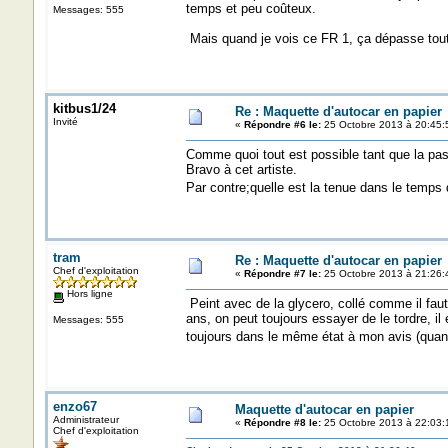
temps et peu coûteux.
Messages: 555
Mais quand je vois ce FR 1, ça dépasse tout c
kitbus1/24
Re : Maquette d'autocar en papier
Invité
«
Répondre #6 le:
25 Octobre 2013 à 20:45:
Comme quoi tout est possible tant que la passio
Bravo à cet artiste.
Par contre;quelle est la tenue dans le temps
tram
Re : Maquette d'autocar en papier
Chef d'exploitation
«
Répondre #7 le:
25 Octobre 2013 à 21:26:
Hors ligne
Peint avec de la glycero, collé comme il faut
ans, on peut toujours essayer de le tordre, i
Messages: 555
toujours dans le même état à mon avis (quant
enzo67
Maquette d'autocar en papier
Administrateur
«
Répondre #8 le:
25 Octobre 2013 à 22:03:
Chef d'exploitation