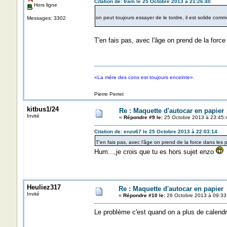
Citation de: tram le 25 Octobre 2013 à 21:26:40
Hors ligne
on peut toujours essayer de le tordre, il est solide com
Messages: 3302
T'en fais pas, avec l'âge on prend de la force
«La mère des cons est toujours enceinte».
Pierre Perret
kitbus1/24
Re : Maquette d'autocar en papier
Invité
«
Répondre #9 le:
25 Octobre 2013 à 23:45:
Citation de: enzo67 le 25 Octobre 2013 à 22:03:14
T'en fais pas, avec l'âge on prend de la force dans les p
Hum...,je crois que tu es hors sujet enzo
Heuliez317
Re : Maquette d'autocar en papier
Invité
«
Répondre #10 le:
26 Octobre 2013 à 09:33
Le problème c'est quand on a plus de calendr