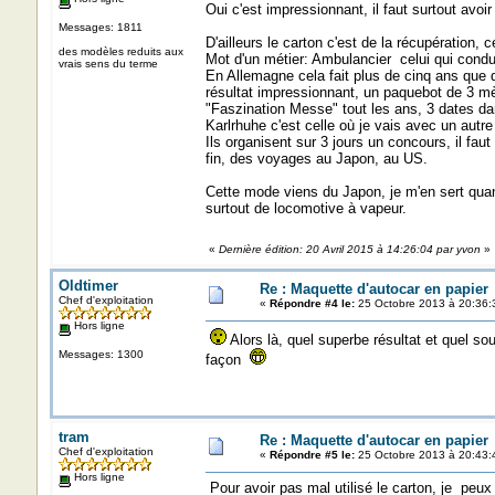
Oui c'est impressionnant, il faut surtout avo
Messages: 1811
D'ailleurs le carton c'est de la récupération,
des modèles reduits aux
Mot d'un métier: Ambulancier celui qui cond
vrais sens du terme
En Allemagne cela fait plus de cinq ans que 
résultat impressionnant, un paquebot de 3 m
"Faszination Messe" tout les ans, 3 dates da
Karlrhuhe c'est celle où je vais avec un aut
Ils organisent sur 3 jours un concours, il f
fin, des voyages au Japon, au US.
Cette mode viens du Japon, je m'en sert quan
surtout de locomotive à vapeur.
«
Dernière édition: 20 Avril 2015 à 14:26:04 par yvon
»
Oldtimer
Re : Maquette d'autocar en papier
Chef d'exploitation
«
Répondre #4 le:
25 Octobre 2013 à 20:36:
Hors ligne
Alors là, quel superbe résultat et quel so
Messages: 1300
façon
tram
Re : Maquette d'autocar en papier
Chef d'exploitation
«
Répondre #5 le:
25 Octobre 2013 à 20:43:
Hors ligne
Pour avoir pas mal utilisé le carton, je peux 