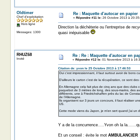
Oldtimer
Re : Maquette d'autocar en papier
Chef d'exploitation
«
Répondre #11 le:
26 Octobre 2013 à 20:35
Hors ligne
Direction la déchèterie ou l'entreprise de re
Messages: 1300
quasi inépuisable
RHUZ68
Re : Re : Maquette d'autocar en pap
Invité
«
Répondre #12 le:
01 Novembre 2013 à 16:3
Citation de: yvon le 25 Octobre 2013 à 17:46:53
Oui c'est impressionnant, il faut surtout avoir de bons 
D'ailleurs le carton c'est de la récupération, ce sont de
En Allemagne cela fait plus de cinq ans que des clubs c
paquebot de 3 mètres de long, des sous-marins, des av
différents, une à Friedrichshaffen près du lac de Const
de l'Allemagne.
Ils organisent sur 3 jours un concours, il faut réalise
US.
Cette mode viens du Japon, je m'en sert quand j'ai un 
Y a de la concurrence.....Yvon oh la la.......q
Et un conseil : évite le mot
AMBULANCIER