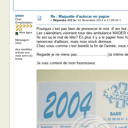
yvon
Re : Maquette d'autocar en papier
Chef
«
Répondre #13 le:
01 Novembre 2013 à 17:28:43 »
d'exploitation
Pourquoi c'est pas bien de prononcer le mot d' am bul 
Hors ligne
Les calendriers viennent tous des ambulance MADER
Ils est ou le mal de tête? En plus il y a le papier hor
Messages:
remercies d'ailleurs, mais mon stock diminue.
1811
Chez vous comme c'est bientôt la fin de l'année, vous 
des modèles
reduits aux
Regarde je ne mens pas.......................... j'ai même
vrais sens du
terme
Je suis content de mon fournisseur.