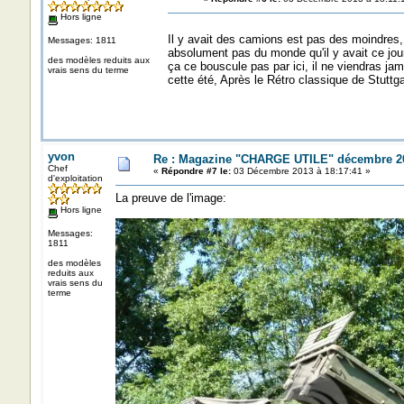
Hors ligne
Il y avait des camions est pas des moindres, 
Messages: 1811
absolument pas du monde qu'il y avait ce jour
des modèles reduits aux
ça ce bouscule pas par ici, il ne viendras jam
vrais sens du terme
cette été, Après le Rétro classique de Stuttga
yvon
Re : Magazine "CHARGE UTILE" décembre 2
Chef
«
Répondre #7 le:
03 Décembre 2013 à 18:17:41 »
d'exploitation
La preuve de l'image:
Hors ligne
Messages:
1811
des modèles
reduits aux
vrais sens du
terme