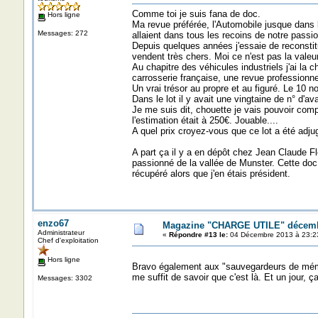
Comme toi je suis fana de doc.
Hors ligne
Ma revue préférée, l'Automobile jusque dans 
Messages: 272
allaient dans tous les recoins de notre passi
Depuis quelques années j'essaie de reconstitu
vendent très chers. Moi ce n'est pas la valeur
Au chapitre des véhicules industriels j'ai la
carrosserie française, une revue professionne
Un vrai trésor au propre et au figuré. Le 10 
Dans le lot il y avait une vingtaine de n° d'
Je me suis dit, chouette je vais pouvoir comp
l'estimation était à 250€. Jouable....
A quel prix croyez-vous que ce lot a été adjug
A part ça il y a en dépôt chez Jean Claude F
passionné de la vallée de Munster. Cette doc,
récupéré alors que j'en étais président.
enzo67
Magazine "CHARGE UTILE" décemb
Administrateur
«
Répondre #13 le:
04 Décembre 2013 à 23:2
Chef d'exploitation
Hors ligne
Bravo également aux "sauvegardeurs de mémoir
me suffit de savoir que c'est là. Et un jour, ç
Messages: 3302