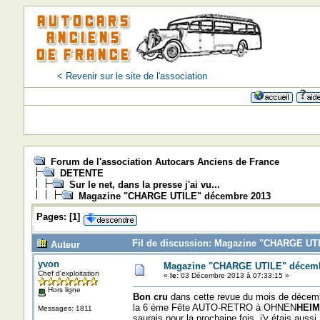
< Revenir sur le site de l'association
Forum de l'association Autocars Anciens de France
DETENTE
Sur le net, dans la presse j'ai vu...
Magazine "CHARGE UTILE" décembre 2013
Pages:
[
1
]
Fil de discussion: Magazine "CHARGE UTI
Auteur
yvon
Magazine "CHARGE UTILE" décemb
Chef d'exploitation
«
le:
03 Décembre 2013 à 07:33:15 »
Hors ligne
Bon cru
dans cette revue du mois de décembre
la 6 ème Fête AUTO-RETRO à OHNEN
HEIM
Messages: 1811
saurais pour la prochaine fois, j'y étais aussi.