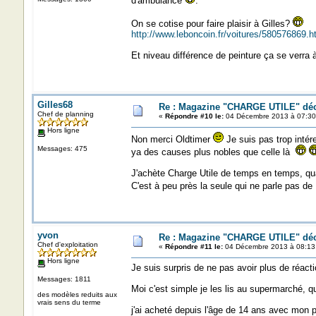
d'ambulance
.
On se cotise pour faire plaisir à Gilles?
http://www.leboncoin.fr/voitures/580576869
Et niveau différence de peinture ça se verra à
Gilles68
Re : Magazine "CHARGE UTILE" dé
Chef de planning
«
Répondre #10 le:
04 Décembre 2013 à 07:30
Hors ligne
Non merci Oldtimer
Je suis pas trop intér
Messages: 475
ya des causes plus nobles que celle là
J'achète Charge Utile de temps en temps, quan
C'est à peu près la seule qui ne parle pas de
yvon
Re : Magazine "CHARGE UTILE" dé
Chef d'exploitation
«
Répondre #11 le:
04 Décembre 2013 à 08:13
Hors ligne
Je suis surpris de ne pas avoir plus de réacti
Messages: 1811
Moi c'est simple je les lis au supermarché, qu
des modèles reduits aux
vrais sens du terme
j'ai acheté depuis l'âge de 14 ans avec mon pr