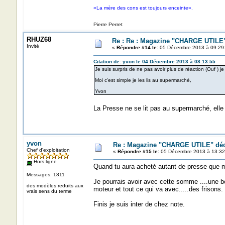
«La mère des cons est toujours enceinte».
Pierre Perret
RHUZ68
Re : Re : Magazine "CHARGE UTILE
Invité
«
Répondre #14 le:
05 Décembre 2013 à 09:29
Citation de: yvon le 04 Décembre 2013 à 08:13:55
Je suis surpris de ne pas avoir plus de réaction (Ouf ) je
Moi c'est simple je les lis au supermarché,
Yvon
La Presse ne se lit pas au supermarché, ell
yvon
Re : Magazine "CHARGE UTILE" dé
Chef d'exploitation
«
Répondre #15 le:
05 Décembre 2013 à 13:32
Hors ligne
Quand tu aura acheté autant de presse que moi
Messages: 1811
Je pourrais avoir avec cette somme ....une b
des modèles reduits aux
moteur et tout ce qui va avec.....des frisons.
vrais sens du terme
Finis je suis inter de chez note.