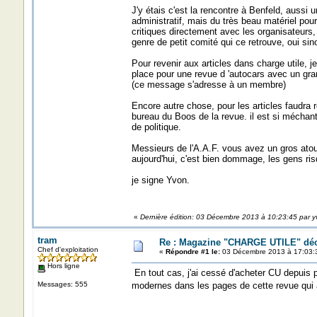
J'y étais c'est la rencontre à Benfeld, aussi 
administratif, mais du très beau matériel po
critiques directement avec les organisateurs, 
genre de petit comité qui ce retrouve, oui sino
Pour revenir aux articles dans charge utile, j
place pour une revue d 'autocars avec un gra
(ce message s'adresse à un membre)
Encore autre chose, pour les articles faudra r
bureau du Boos de la revue. il est si méchant 
de politique.
Messieurs de l'A.A.F. vous avez un gros atou
aujourd'hui, c'est bien dommage, les gens ris
je signe Yvon.
«
Dernière édition: 03 Décembre 2013 à 10:23:45 par y
tram
Re : Magazine "CHARGE UTILE" dé
Chef d'exploitation
«
Répondre #1 le:
03 Décembre 2013 à 17:03:
Hors ligne
En tout cas, j'ai cessé d'acheter CU depuis p
Messages: 555
modernes dans les pages de cette revue qui