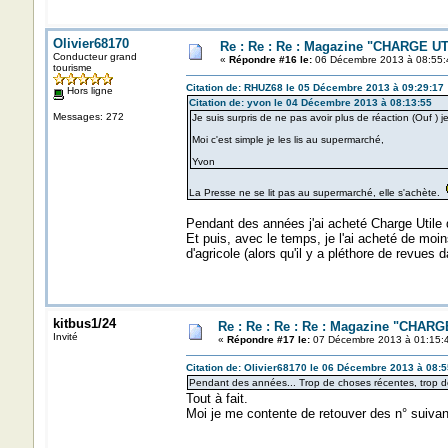
Olivier68170
Re : Re : Re : Magazine "CHARGE U
Conducteur grand
«
Répondre #16 le:
06 Décembre 2013 à 08:55:
tourisme
Citation de: RHUZ68 le 05 Décembre 2013 à 09:29:17
Hors ligne
Citation de: yvon le 04 Décembre 2013 à 08:13:55
Messages: 272
Je suis surpris de ne pas avoir plus de réaction (Ouf ) j
Moi c'est simple je les lis au supermarché,
Yvon
La Presse ne se lit pas au supermarché, elle s'achète.
Pendant des années j'ai acheté Charge Utile 
Et puis, avec le temps, je l'ai acheté de moi
d'agricole (alors qu'il y a pléthore de revues
kitbus1/24
Re : Re : Re : Re : Magazine "CHAR
Invité
«
Répondre #17 le:
07 Décembre 2013 à 01:15:
Citation de: Olivier68170 le 06 Décembre 2013 à 08:5
Pendant des années... Trop de choses récentes, trop de p
Tout à fait.
Moi je me contente de retouver des n° suivan