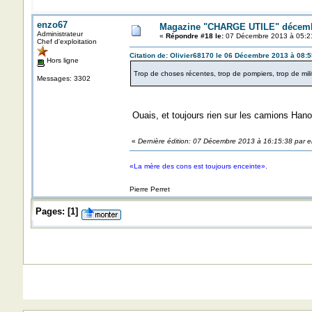
enzo67
Magazine "CHARGE UTILE" décemb
Administrateur
«
Répondre #18 le:
07 Décembre 2013 à 05:2
Chef d'exploitation
Citation de: Olivier68170 le 06 Décembre 2013 à 08:5
Hors ligne
Trop de choses récentes, trop de pompiers, trop de milita
Messages: 3302
Ouais, et toujours rien sur les camions Han
«
Dernière édition: 07 Décembre 2013 à 16:15:38 par 
«La mère des cons est toujours enceinte».
Pierre Perret
Pages:
[
1
]