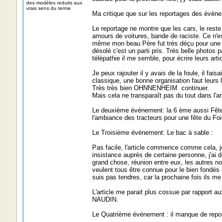
des modèles reduits aux
vrais sens du terme
Ma critique que sur les reportages des événe
Le reportage ne montre que les cars, le reste 
amours de voitures, bande de raciste. Ce n'e
même mon beau Père fut très déçu pour une foi
désolé c'est un parti pris. Très belle photos 
télépathie il me semble, pour écrire leurs arti
Je peux rajouter il y avais de la foule, il fa
classique, une bonne organisation faut leurs 
Très très bien OHNNENHEIM continuer.
Mais cela ne transparaît pas du tout dans l'a
Le deuxième événement: la 6 ème aussi Fête du
l'ambiance des tracteurs pour une fête du Foi
Le Troisième événement: Le bac à sable :
Pas facile, l'article commence comme cela, j
insistance auprès de certaine personne, j'ai d
grand chose, réunion entre eux, les autres no
veulent tous être connue pour le bien fondés 
suis pas tendres, car la prochaine fois ils me
L'article me parait plus cossue par rapport a
NAUDIN.
Le Quatrième événement : il manque de repor