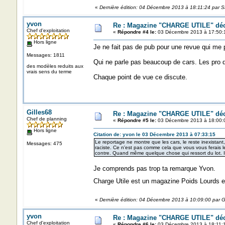
«
Dernière édition: 04 Décembre 2013 à 18:11:24 par Sa
yvon
Re : Magazine "CHARGE UTILE" dé
Chef d'exploitation
«
Répondre #4 le:
03 Décembre 2013 à 17:50:
Hors ligne
Je ne fait pas de pub pour une revue qui me 
Messages: 1811
Qui ne parle pas beaucoup de cars. Les pro d
des modèles reduits aux
vrais sens du terme
Chaque point de vue ce discute.
Gilles68
Re : Magazine "CHARGE UTILE" dé
Chef de planning
«
Répondre #5 le:
03 Décembre 2013 à 18:00:
Hors ligne
Citation de: yvon le 03 Décembre 2013 à 07:33:15
Le reportage ne montre que les cars, le reste inexistant
Messages: 475
raciste. Ce n'est pas comme cela que vous vous ferais le
contre. Quand même quelque chose qui ressort du lot. Ils 
Je comprends pas trop ta remarque Yvon.
Charge Utile est un magazine Poids Lourds e
«
Dernière édition: 04 Décembre 2013 à 10:09:00 par G
yvon
Re : Magazine "CHARGE UTILE" dé
Chef d'exploitation
«
Répondre #6 le:
03 Décembre 2013 à 18:11: