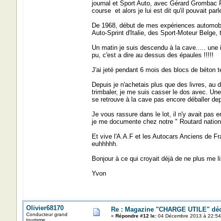
journal et Sport Auto, avec Gérard Grombac Réd
course et alors je lui est dit qu'il pouvait p
De 1968, début de mes expériences automobill
Auto-Sprint d'Italie, des Sport-Moteur Belge, t
Un matin je suis descendu à la cave..... une i
pu, c'est a dire au dessus des épaules !!!!!
J'ai jeté pendant 6 mois des blocs de béton t
Depuis je n'achetais plus que des livres, au 
trimbaler, je me suis casser le dos avec. Une 
se retrouve à la cave pas encore déballer dep
Je vous rassure dans le lot, il n'y avait pas 
je me documente chez notre " Routard national d
Et vive l'A.A.F et les Autocars Anciens de Fr
euhhhhh.
Bonjour à ce qui croyait déjà de ne plus me lir
Yvon
Olivier68170
Re : Magazine "CHARGE UTILE" dé
Conducteur grand
«
Répondre #12 le:
04 Décembre 2013 à 22:54
tourisme