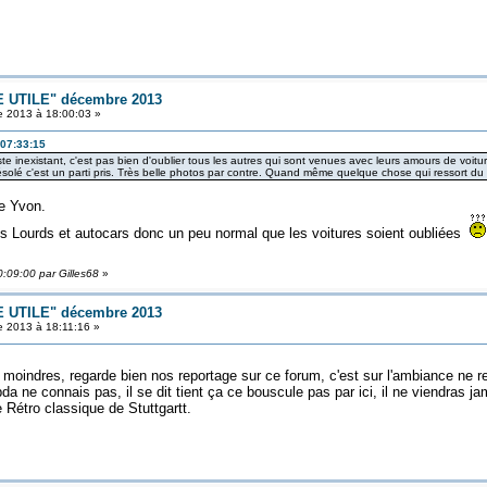
 UTILE" décembre 2013
 2013 à 18:00:03 »
 07:33:15
ste inexistant, c'est pas bien d'oublier tous les autres qui sont venues avec leurs amours de voit
olé c'est un parti pris. Très belle photos par contre. Quand même quelque chose qui ressort du lot.
e Yvon.
s Lourds et autocars donc un peu normal que les voitures soient oubliées
:09:00 par Gilles68
»
 UTILE" décembre 2013
 2013 à 18:11:16 »
 moindres, regarde bien nos reportage sur ce forum, c'est sur l'ambiance ne re
 ne connais pas, il se dit tient ça ce bouscule pas par ici, il ne viendras jam
e Rétro classique de Stuttgartt.