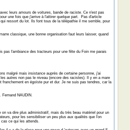
s avec leurs amours de voitures, bande de raciste. Ce n'est pas
une fois que j'arrive à l'attirer quelque part. Pas d'article
 ressort du lot. Ils font tous de la télépathie il me semble, pour
amarre classique, une bonne organisation faut leurs laisser, quand
ais pas l'ambiance des tracteurs pour une fête du Foin me parais
ons malgré mais insistance auprès de certaine personne, j'ai
 les autres non pas le niveau (encore des racistes). Il y en a mare
t franchement en égoïste pur et dur. Je ne suis pas tendres, car la
 M. Fernand NAUDIN.
 on va dire plus administratif, mais du très beau matériel pour un
eurs, pour les sensibiliser un peu plus aux qualités que l'on
t cas ce qui les attends.
las il y a de la place pour une revue d 'autocars avec un grand S.