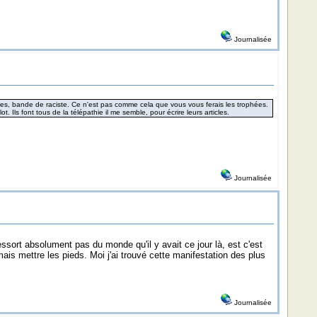
Journalisée
ures, bande de raciste. Ce n'est pas comme cela que vous vous ferais les trophées.
 Ils font tous de la télépathie il me semble, pour écrire leurs articles.
Journalisée
ssort absolument pas du monde qu'il y avait ce jour là, est c'est
ais mettre les pieds. Moi j'ai trouvé cette manifestation des plus
Journalisée