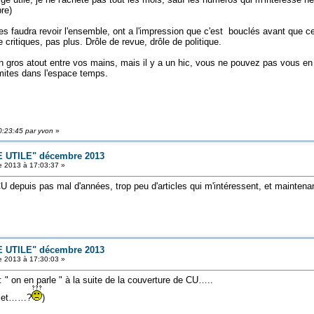
re)
es faudra revoir l'ensemble, ont a l'impression que c'est bouclés avant que ce
 critiques, pas plus. Drôle de revue, drôle de politique.
 gros atout entre vos mains, mais il y a un hic, vous ne pouvez pas vous en 
imites dans l'espace temps.
0:23:45 par yvon
»
 UTILE" décembre 2013
 2013 à 17:03:37 »
CU depuis pas mal d'années, trop peu d'articles qui m'intéressent, et mainte
 UTILE" décembre 2013
 2013 à 17:30:03 »
 " on en parle " à la suite de la couverture de CU…..
sujet……?
)