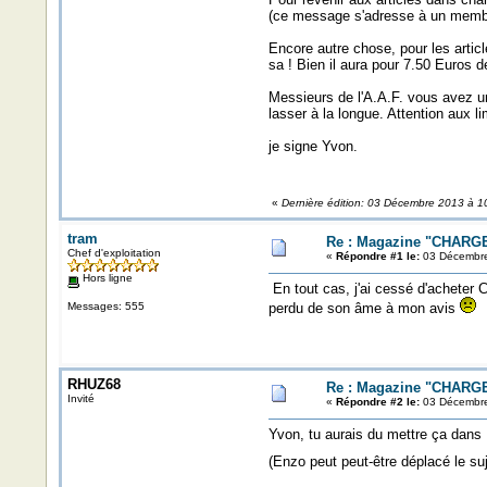
(ce message s'adresse à un memb
Encore autre chose, pour les articl
sa ! Bien il aura pour 7.50 Euros de
Messieurs de l'A.A.F. vous avez un
lasser à la longue. Attention aux l
je signe Yvon.
«
Dernière édition: 03 Décembre 2013 à 1
tram
Re : Magazine "CHARGE
Chef d'exploitation
«
Répondre #1 le:
03 Décembre
Hors ligne
En tout cas, j'ai cessé d'acheter 
Messages: 555
perdu de son âme à mon avis
RHUZ68
Re : Magazine "CHARGE
Invité
«
Répondre #2 le:
03 Décembre
Yvon, tu aurais du mettre ça dans :
(Enzo peut peut-être déplacé le 