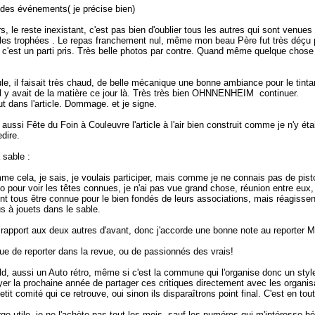
 des événements( je précise bien)
, le reste inexistant, c'est pas bien d'oublier tous les autres qui sont venue
s trophées . Le repas franchement nul, même mon beau Père fut très déçu pour 
'est un parti pris. Très belle photos par contre. Quand même quelque chose qui
oule, il faisait très chaud, de belle mécanique une bonne ambiance pour le tint
y avait de la matière ce jour là. Très très bien OHNNENHEIM continuer.
t dans l'article. Dommage. et je signe.
ssi Fête du Foin à Couleuvre l'article à l'air bien construit comme je n'y ét
dire.
sable :
me cela, je sais, je voulais participer, mais comme je ne connais pas de pist
o pour voir les têtes connues, je n'ai pas vue grand chose, réunion entre eux,
nt tous être connue pour le bien fondés de leurs associations, mais réagissen
s à jouets dans le sable.
r rapport aux deux autres d'avant, donc j'accorde une bonne note au reporter
e de reporter dans la revue, ou de passionnés des vrais!
eld, aussi un Auto rétro, même si c'est la commune qui l'organise donc un style
er la prochaine année de partager ces critiques directement avec les organisat
it comité qui ce retrouve, oui sinon ils disparaîtrons point final. C'est en tou
ge utile, je ne l'achète pas tout les mois, sauf les numéros qui m'intéresse hé