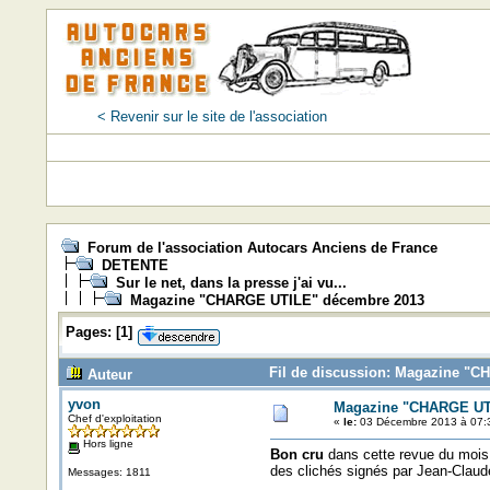
< Revenir sur le site de l'association
Forum de l'association Autocars Anciens de France
DETENTE
Sur le net, dans la presse j'ai vu...
Magazine "CHARGE UTILE" décembre 2013
Pages:
[
1
]
Fil de discussion: Magazine "C
Auteur
yvon
Magazine "CHARGE UT
Chef d'exploitation
«
le:
03 Décembre 2013 à 07:
Hors ligne
Bon cru
dans cette revue du mois
des clichés signés par Jean-Claude 
Messages: 1811