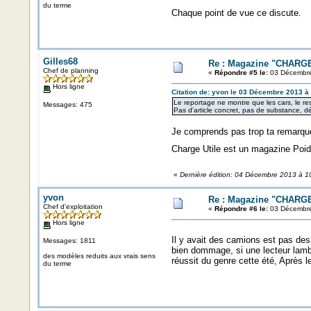
du terme
Chaque point de vue ce discute.
Gilles68
Re : Magazine "CHARGE
Chef de planning
«
Répondre #5 le:
03 Décembre
Hors ligne
Citation de: yvon le 03 Décembre 2013 à
Le reportage ne montre que les cars, le re
Messages: 475
Pas d'article concret, pas de substance, dés
Je comprends pas trop ta remarqu
Charge Utile est un magazine Poid
«
Dernière édition: 04 Décembre 2013 à 10
yvon
Re : Magazine "CHARGE
Chef d'exploitation
«
Répondre #6 le:
03 Décembre
Hors ligne
Il y avait des camions est pas des
Messages: 1811
bien dommage, si une lecteur lambda
des modèles reduits aux vrais sens
réussit du genre cette été, Après l
du terme