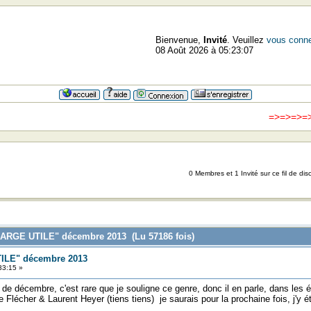
Bienvenue,
Invité
. Veuillez
vous conne
08 Août 2026 à 05:23:07
=>=>=>=>=>=> JOURN
0 Membres et 1 Invité sur ce fil de dis
HARGE UTILE" décembre 2013 (Lu 57186 fois)
ILE" décembre 2013
33:15 »
 de décembre, c'est rare que je souligne ce genre, donc il en parle, dans
Flécher & Laurent Heyer (tiens tiens) je saurais pour la prochaine fois, j'y ét