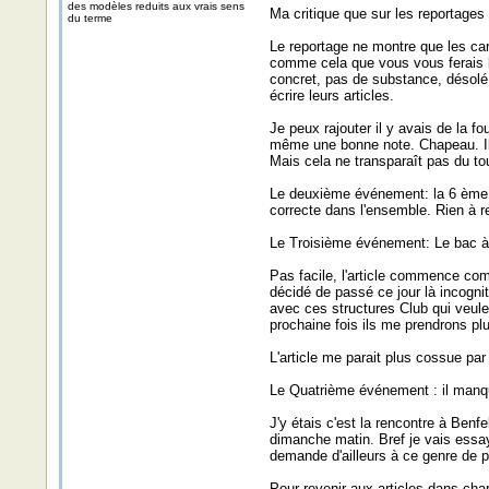
des modèles reduits aux vrais sens
Ma critique que sur les reportages
du terme
Le reportage ne montre que les cars
comme cela que vous vous ferais le
concret, pas de substance, désolé c
écrire leurs articles.
Je peux rajouter il y avais de la f
même une bonne note. Chapeau. Il 
Mais cela ne transparaît pas du tou
Le deuxième événement: la 6 ème au
correcte dans l'ensemble. Rien à re
Le Troisième événement: Le bac à 
Pas facile, l'article commence com
décidé de passé ce jour là incognit
avec ces structures Club qui veule
prochaine fois ils me prendrons plu
L'article me parait plus cossue pa
Le Quatrième événement : il manqu
J'y étais c'est la rencontre à Benf
dimanche matin. Bref je vais essay
demande d'ailleurs à ce genre de pet
Pour revenir aux articles dans char