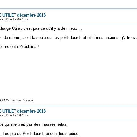
 UTILE" décembre 2013
 2013 à 17:46:15 »
rge Utile , c'est pas ce qu'il y a de mieux ...
 de même, c'est la seule sur les poids lourds et utilitaires anciens , j'y trouv
ocars ont été oubliés !
:11:24 par Saint-Lois
»
 UTILE" décembre 2013
 2013 à 17:50:10 »
vue qui me plait pas des masses hélas.
 Les pro du Poids lourds pèsent leurs poids.