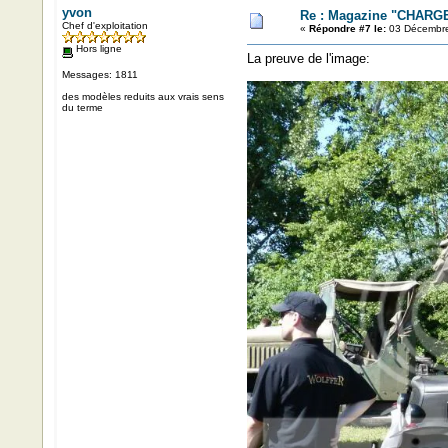
yvon
Re : Magazine "CHARGE
Chef d'exploitation
«
Répondre #7 le:
03 Décembre
Hors ligne
La preuve de l'image:
Messages: 1811
des modèles reduits aux vrais sens
du terme