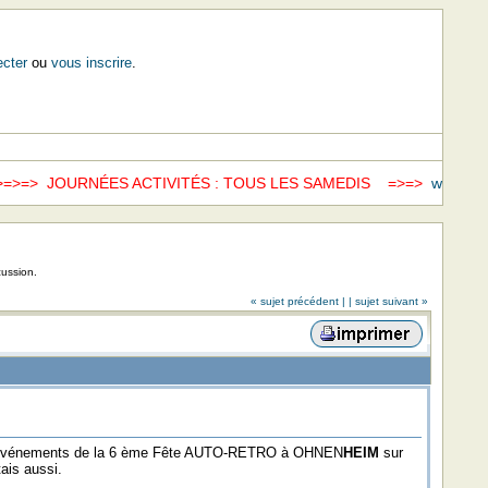
cter
ou
vous inscrire
.
ÉES ACTIVITÉS : TOUS LES SAMEDIS =>=>
www.fondation-patrim
cussion.
« sujet précédent |
| sujet suivant »
 les événements de la 6 ème Fête AUTO-RETRO à OHNEN
HEIM
sur
ais aussi.