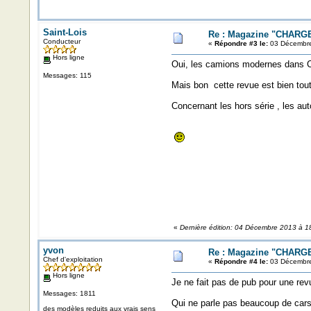
Saint-Lois
Re : Magazine "CHARGE
Conducteur
«
Répondre #3 le:
03 Décembre
Hors ligne
Oui, les camions modernes dans Cha
Messages: 115
Mais bon cette revue est bien toute
Concernant les hors série , les aut
«
Dernière édition: 04 Décembre 2013 à 18
yvon
Re : Magazine "CHARGE
Chef d'exploitation
«
Répondre #4 le:
03 Décembre
Hors ligne
Je ne fait pas de pub pour une re
Messages: 1811
Qui ne parle pas beaucoup de cars.
des modèles reduits aux vrais sens