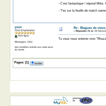
- C’est fantastique ! répond Mike.
- T'es sur la feuille de match samed
yvon
Re : Blagues de vieu
Chef d'exploitation
«
Répondre #1 le:
06 Décemb
Hors ligne
Tu veux nous enterrer mon "Rhuzzé"
Messages: 1811
des modèles reduits aux vrais sens
du terme
Pages:
[
1
]