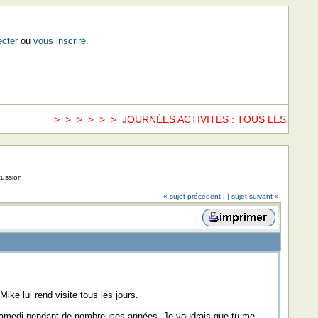
cter
ou
vous inscrire
.
=>=>=>=>=>=> JOURNÉES ACTIVITÉS : TOUS LES SAME
cussion.
« sujet précédent |
| sujet suivant »
ike lui rend visite tous les jours.
ue samedi pendant de nombreuses années. Je voudrais que tu me