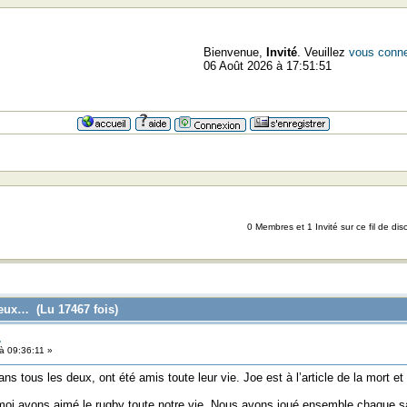
Bienvenue,
Invité
. Veuillez
vous conne
06 Août 2026 à 17:51:51
0 Membres et 1 Invité sur ce fil de dis
ieux… (Lu 17467 fois)
…
 09:36:11 »
 tous les deux, ont été amis toute leur vie. Joe est à l’article de la mort et M
i et moi avons aimé le rugby toute notre vie. Nous avons joué ensemble chaq