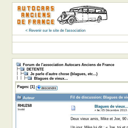
< Revenir sur le site de l'association
Forum de l'association Autocars Anciens de France
DETENTE
Je parle d'autre chose (blagues, etc...)
Blagues de vieux…
Pages:
[
1
]
Fil de discussion: Blagues de v
Auteur
RHUZ68
Blagues de vieux
Invité
«
le:
05 Décembre 2013 à
Deux vieux amis, Mike et Joe, 90 ans
Un jour, Mike lui dit : « Joe, to