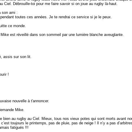
 Ciel. Débrouille-toi pour me faire savoir si on joue au rugby là-haut.
à son ami :
pendant toutes ces années. Je te rendrai ce service si je le peux.
uitte ce monde.
, Mike est réveillé dans son sommeil par une lumière blanche aveuglante.
 assis sur son lit.
urir !
uvaise nouvelle à t'annoncer.
 demande Mike.
oue bien au rugby au Ciel. Mieux, tous nos vieux potes qui sont morts avant no
c’est toujours le printemps, pas de pluie, pas de neige ! Il n’y a pas d’arbitre
amais fatigués !!!