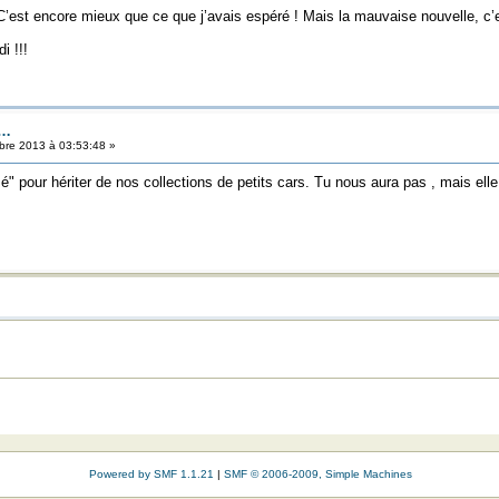
 C’est encore mieux que ce que j’avais espéré ! Mais la mauvaise nouvelle, c’
i !!!
x…
re 2013 à 03:53:48 »
 pour hériter de nos collections de petits cars. Tu nous aura pas , mais ell
Powered by SMF 1.1.21
|
SMF © 2006-2009, Simple Machines