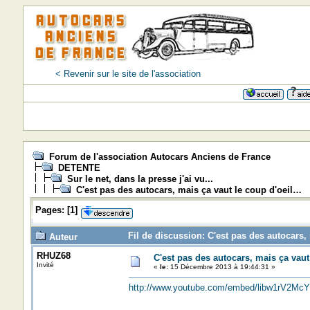
< Revenir sur le site de l'association
Forum de l'association Autocars Anciens de France
DETENTE
Sur le net, dans la presse j'ai vu...
C'est pas des autocars, mais ça vaut le coup d'oeil…
Pages:
[
1
]
Fil de discussion: C'est pas des autocars,
Auteur
RHUZ68
C'est pas des autocars, mais ça vaut
Invité
«
le:
15 Décembre 2013 à 19:44:31 »
http://www.youtube.com/embed/libw1rV2McY?