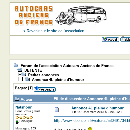
< Revenir sur le site de l'association
Forum de l'association Autocars Anciens de France
DETENTE
Petites annonces
Annonce 4L pleine d'humour
Pages:
[
1
]
Fil de discussion: Annonce 4L pleine d'h
Auteur
Natshoun
Annonce 4L pleine d'humour
Conducteur grand
«
le:
27 Décembre 2013 à 01:08:12 »
tourisme
http://www.leboncoin.fr/voitures/580491734
Hors ligne
Messages: 255