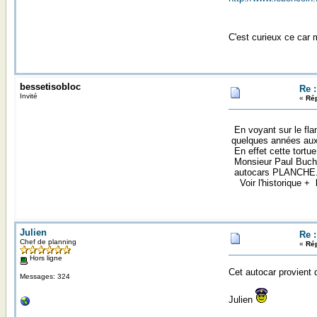
C'est curieux ce car
bessetisobloc
Re 
Invité
«
Rép
En voyant sur le flan
quelques années au
En effet cette tortue
Monsieur Paul Buchet 
autocars PLANCHE
Voir l'historique + l
Julien
Re 
Chef de planning
«
Rép
Hors ligne
Cet autocar provient d
Messages: 324
Julien