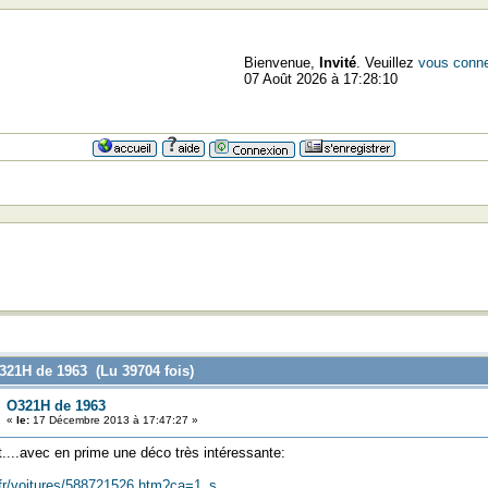
Bienvenue,
Invité
. Veuillez
vous conne
07 Août 2026 à 17:28:10
=
O321H de 1963 (Lu 39704 fois)
O321H de 1963
«
le:
17 Décembre 2013 à 17:47:27 »
ct....avec en prime une déco très intéressante:
.fr/voitures/588721526.htm?ca=1_s