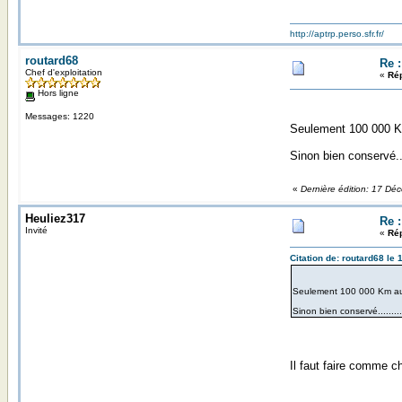
http://aptrp.perso.sfr.fr/
routard68
Re 
Chef d'exploitation
«
Rép
Hors ligne
Messages: 1220
Seulement 100 000 Km
Sinon bien conservé....
«
Dernière édition: 17 Dé
Heuliez317
Re 
Invité
«
Rép
Citation de: routard68 l
Seulement 100 000 Km au c
Sinon bien conservé..........
Il faut faire comme c