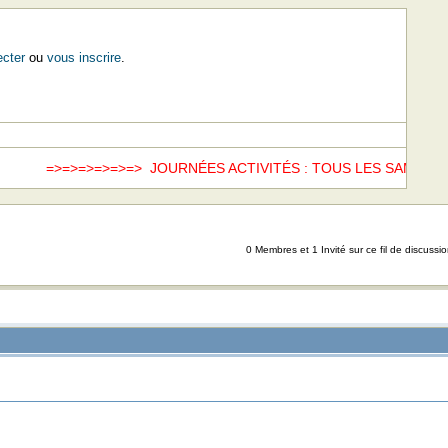
cter
ou
vous inscrire
.
>=>=>=>=>=> JOURNÉES ACTIVITÉS : TOUS LES SAMEDIS =>
0 Membres et 1 Invité sur ce fil de discussio