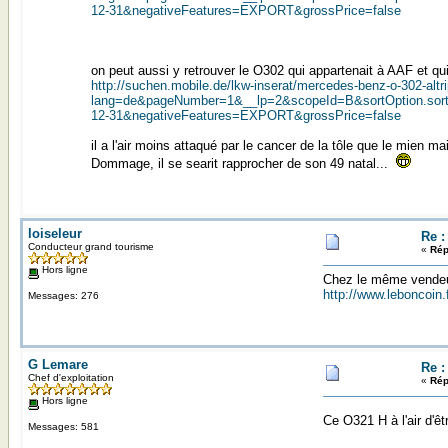
12-31&negativeFeatures=EXPORT&grossPrice=false
on peut aussi y retrouver le O302 qui appartenait à AAF et qu
http://suchen.mobile.de/lkw-inserat/mercedes-benz-o-302-alt
lang=de&pageNumber=1&__lp=2&scopeId=B&sortOption.sortB
12-31&negativeFeatures=EXPORT&grossPrice=false
il a l'air moins attaqué par le cancer de la tôle que le mien mai
Dommage, il se searit rapprocher de son 49 natal...
loiseleur
Re :
Conducteur grand tourisme
«
Rép
Hors ligne
Chez le même vendeur
http://www.leboncoin.
Messages: 276
G Lemare
Re :
Chef d'exploitation
«
Rép
Hors ligne
Ce O321 H à l'air d'ê
Messages: 581