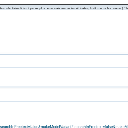
 les collectivités finiront par ne plus céder mais vendre les véhicules plutôt que de les donner ( E
rchInFreetext=false&makeModelVariant2.searchInFreetext=false&makeMod