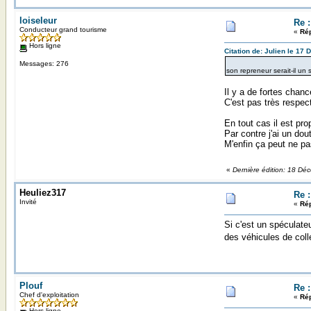
loiseleur
Re 
Conducteur grand tourisme
«
Rép
Hors ligne
Citation de: Julien le 17
Messages: 276
son repreneur serait-il un
Il y a de fortes chanc
C'est pas très respect
En tout cas il est pro
Par contre j'ai un do
M'enfin ça peut ne pas
«
Dernière édition: 18 Dé
Heuliez317
Re 
Invité
«
Rép
Si c'est un spéculateu
des véhicules de col
Plouf
Re 
Chef d'exploitation
«
Rép
Hors ligne