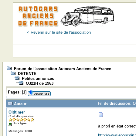
< Revenir sur le site de l'association
Forum de l'association Autocars Anciens de France
DETENTE
Petites annonces
O321H de 1963
Pages:
[
1
]
Fil de discussion: 
Auteur
Oldtimer
Chef d'exploitation
Hors ligne
à priori en état corre
Messages: 1300
http://www.leboncoin