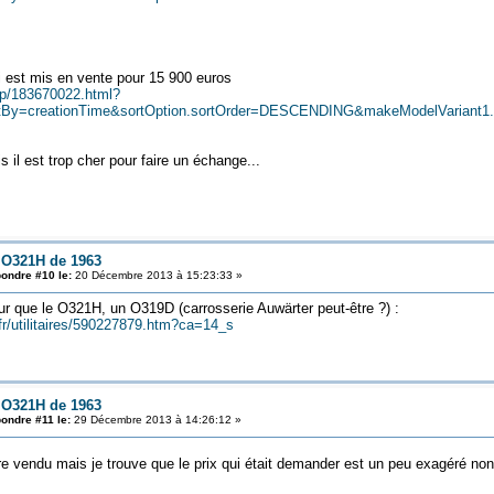
i est mis en vente pour 15 900 euros
rip/183670022.html?
y=creationTime&sortOption.sortOrder=DESCENDING&makeModelVariant1.sea
s il est trop cher pour faire un échange...
 O321H de 1963
ondre #10 le:
20 Décembre 2013 à 15:23:33 »
 que le O321H, un O319D (carrosserie Auwärter peut-être ?) :
fr/utilitaires/590227879.htm?ca=14_s
 O321H de 1963
ondre #11 le:
29 Décembre 2013 à 14:26:12 »
tre vendu mais je trouve que le prix qui était demander est un peu exagéré n