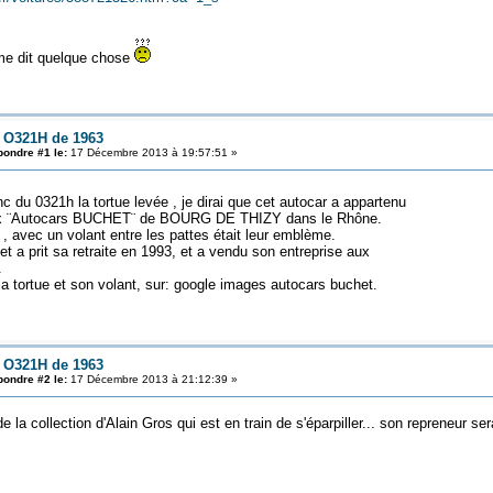
 me dit quelque chose
: O321H de 1963
ondre #1 le:
17 Décembre 2013 à 19:57:51 »
c du 0321h la tortue levée , je dirai que cet autocar a appartenu
x ¨Autocars BUCHET¨ de BOURG DE THIZY dans le Rhône.
 , avec un volant entre les pattes était leur emblème.
a prit sa retraite en 1993, et a vendu son entreprise aux
.
a tortue et son volant, sur: google images autocars buchet.
: O321H de 1963
ondre #2 le:
17 Décembre 2013 à 21:12:39 »
e la collection d'Alain Gros qui est en train de s'éparpiller... son repreneur ser