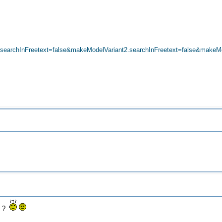
rchInFreetext=false&makeModelVariant2.searchInFreetext=false&makeMod
on ?