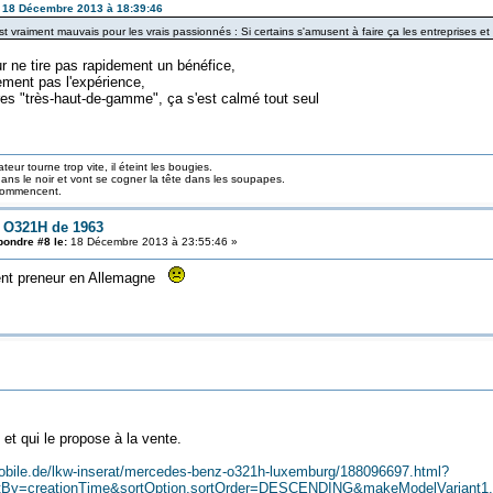
le 18 Décembre 2013 à 18:39:46
st vraiment mauvais pour les vrais passionnés : Si certains s'amusent à faire ça les entreprises et
r ne tire pas rapidement un bénéfice,
rement pas l'expérience,
tures "très-haut-de-gamme", ça s'est calmé tout seul
teur tourne trop vite, il éteint les bougies.
ans le noir et vont se cogner la tête dans les soupapes.
 commencent.
: O321H de 1963
ondre #8 le:
18 Décembre 2013 à 23:55:46 »
ment preneur en Allemagne
 et qui le propose à la vente.
obile.de/lkw-inserat/mercedes-benz-o321h-luxemburg/188096697.html?
y=creationTime&sortOption.sortOrder=DESCENDING&makeModelVariant1.sea