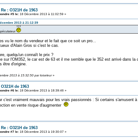
: Re : O321H de 1963
ondre #5 le:
18 Décembre 2013 à 11:02:59 »
 Décembre 2013 à 21:12:39
 spéculateur
es vu le nom du vendeur et le fait que ce soit un pro...
ueux d'Alain Gros si c'est le cas.
pre, quelqu'un connaît le prix ?
ute sur l'OM352, le car est de 63 et il me semble que le 352 est arrivé dans l
 être d'origine.
cembre 2013 à 15:32:50 par loiseleur
»
: O321H de 1963
ondre #6 le:
18 Décembre 2013 à 18:39:46 »
r c'est vraiment mauvais pour les vrais passionnés : Si certains s'amusent à fa
lection en vente risque d'augmenter
: Re : O321H de 1963
ondre #7 le:
18 Décembre 2013 à 19:30:07 »