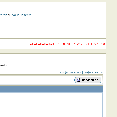
cter
ou
vous inscrire
.
=>=>=>=>=>=> JOURNÉES ACTIVITÉS : TOUS LE
cussion.
« sujet précédent |
| sujet suivant »