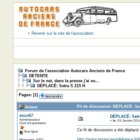
< Revenir sur le site de l'association
Forum de l'association Autocars Anciens de France
DETENTE
Sur le net, dans la presse j'ai vu...
DÉPLACÉ: Setra S 215 H
Pages:
[
1
]
Fil de discussion: DÉPLACÉ: Set
Auteur
enzo67
DÉPLACÉ: Setr
Administrateur
«
le:
03 Janvier 201
Chef d'exploitation
Ce fil de discussion a été déplacé
Hors ligne
http://autocarsanciensdefrance.fr
Messages: 3302