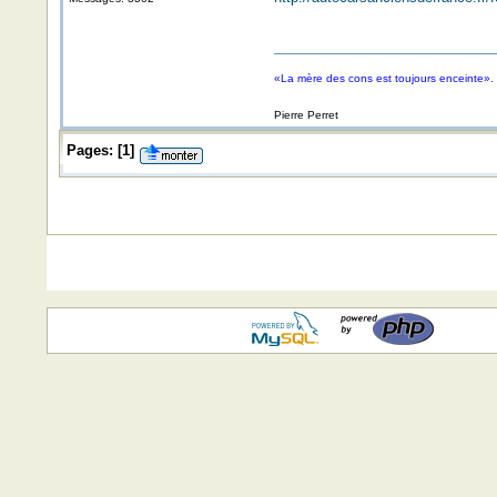
«La mère des cons est toujours enceinte».
Pierre Perret
Pages:
[
1
]