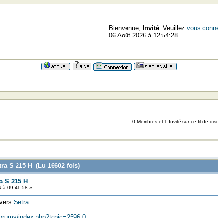
Bienvenue,
Invité
. Veuillez
vous conne
06 Août 2026 à 12:54:28
0 Membres et 1 Invité sur ce fil de dis
ra S 215 H (Lu 16602 fois)
a S 215 H
4 à 09:41:58 »
 vers
Setra
.
/forums/index.php?topic=2596.0