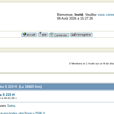
Bienvenue,
Invité
. Veuillez
vous conne
08 Août 2026 à 15:27:26
0 Membres et 1 Invité sur ce fil de dis
ra S 215 H (Lu 16665 fois)
a S 215 H
4 à 09:41:58 »
 vers
Setra
.
/forums/index.php?topic=2596.0