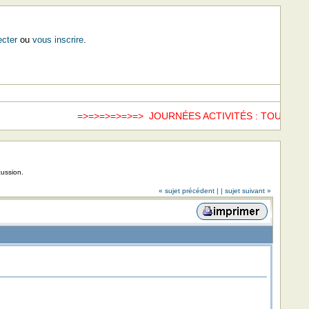
cter
ou
vous inscrire
.
=>=>=>=>=>=> JOURNÉES ACTIVITÉS : TOUS LES
cussion.
« sujet précédent |
| sujet suivant »