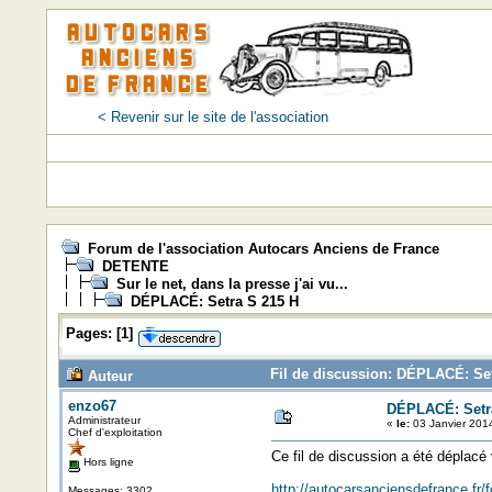
< Revenir sur le site de l'association
Forum de l'association Autocars Anciens de France
DETENTE
Sur le net, dans la presse j'ai vu...
DÉPLACÉ: Setra S 215 H
Pages:
[
1
]
Fil de discussion: DÉPLACÉ: Set
Auteur
enzo67
DÉPLACÉ: Setr
Administrateur
«
le:
03 Janvier 201
Chef d'exploitation
Ce fil de discussion a été déplacé
Hors ligne
http://autocarsanciensdefrance.fr
Messages: 3302