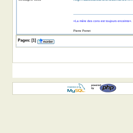
«La mère des cons est toujours enceinte».
Pierre Perret
Pages:
[
1
]