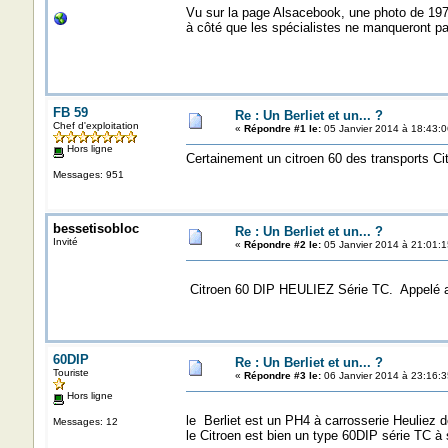
Vu sur la page Alsacebook, une photo de 1973
à côté que les spécialistes ne manqueront pas 
FB 59
Re : Un Berliet et un... ?
Chef d'exploitation
«
Répondre #1 le:
05 Janvier 2014 à 18:43:0
Hors ligne
Certainement un citroen 60 des transports Ci
Messages: 951
bessetisobloc
Re : Un Berliet et un... ?
Invité
«
Répondre #2 le:
05 Janvier 2014 à 21:01:1
Citroen 60 DIP HEULIEZ Série TC. Appelé a
60DIP
Re : Un Berliet et un... ?
Touriste
«
Répondre #3 le:
06 Janvier 2014 à 23:16:3
Hors ligne
le Berliet est un PH4 à carrosserie Heuliez
Messages: 12
le Citroen est bien un type 60DIP série TC 