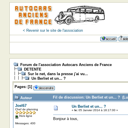
< Revenir sur le site de l'association
Forum de l'association Autocars Anciens de France
DETENTE
Sur le net, dans la presse j'ai vu...
Un Berliet et un... ?
Pages:
[
1
]
Fil de discussion: Un Berliet et un... ? (Lu
Auteur
Joel67
Un Berliet et un... ?
Chef de planning
«
le:
05 Janvier 2014 à 18:17:00 »
Hors ligne
Bonjour à tous,
Messages: 400