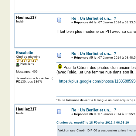
Heuliez317
Re : Un Berliet et un... ?
Invité
«
Répondre #4 le:
07 Janvier 2014 à 08:33:5
Il fait bien plus moderne ce PH avec sa carro
Escalette
Re : Un Berliet et un... ?
Chef de planning
«
Répondre #5 le:
07 Janvier 2014 à 08:48:5
Hors ligne
Pour le Citron, des photos d'un ancien bré
Messages: 409
(avec l'oléo...et une femme nue dans son lit...
Je rentrais de la crèche...(
https://plus.google.com/photos/1150588
RD130, bus 189?)
“Toute tolérance devient à la longue un droit acquis.”
Heuliez317
Re : Un Berliet et un... ?
Invité
«
Répondre #6 le:
07 Janvier 2014 à 08:55:1
Citation de: enzo67 le 18 Février 2012 à 06:59:10
Voici un rare Citroën DIP 60 à suspension arrière hydra