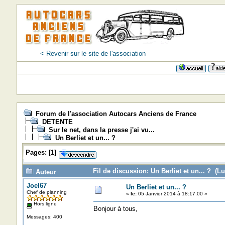
< Revenir sur le site de l'association
Forum de l'association Autocars Anciens de France
DETENTE
Sur le net, dans la presse j'ai vu...
Un Berliet et un... ?
Pages:
[
1
]
Fil de discussion: Un Berliet et un... ? (Lu
Auteur
Joel67
Un Berliet et un... ?
Chef de planning
«
le:
05 Janvier 2014 à 18:17:00 »
Hors ligne
Bonjour à tous,
Messages: 400