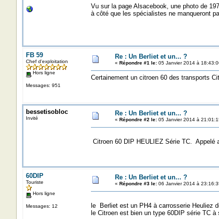
Vu sur la page Alsacebook, une photo de 1973
à côté que les spécialistes ne manqueront pas 
FB 59
Re : Un Berliet et un... ?
Chef d'exploitation
«
Répondre #1 le:
05 Janvier 2014 à 18:43:0
Hors ligne
Certainement un citroen 60 des transports Ci
Messages: 951
bessetisobloc
Re : Un Berliet et un... ?
Invité
«
Répondre #2 le:
05 Janvier 2014 à 21:01:1
Citroen 60 DIP HEULIEZ Série TC. Appelé a
60DIP
Re : Un Berliet et un... ?
Touriste
«
Répondre #3 le:
06 Janvier 2014 à 23:16:3
Hors ligne
le Berliet est un PH4 à carrosserie Heuliez
Messages: 12
le Citroen est bien un type 60DIP série TC 