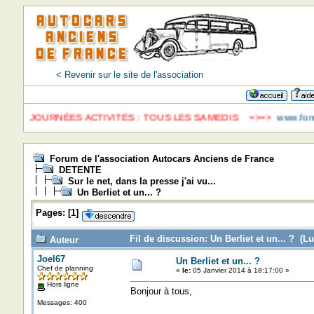
< Revenir sur le site de l'association
> JOURNÉES ACTIVITÉS : TOUS LES SAMEDIS =>=>
www.fondat
Forum de l'association Autocars Anciens de France
DETENTE
Sur le net, dans la presse j'ai vu...
Un Berliet et un... ?
Pages:
[
1
]
Fil de discussion: Un Berliet et un... ? (Lu
Auteur
Joel67
Un Berliet et un... ?
Chef de planning
«
le:
05 Janvier 2014 à 18:17:00 »
Hors ligne
Bonjour à tous,
Messages: 400