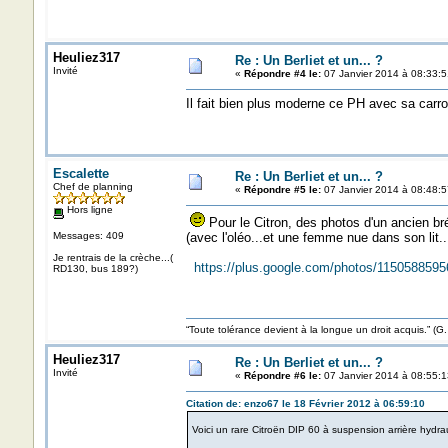
Heuliez317
Re : Un Berliet et un... ?
Invité
«
Répondre #4 le:
07 Janvier 2014 à 08:33:5
Il fait bien plus moderne ce PH avec sa carro
Escalette
Re : Un Berliet et un... ?
Chef de planning
«
Répondre #5 le:
07 Janvier 2014 à 08:48:5
Hors ligne
Pour le Citron, des photos d'un ancien bré
Messages: 409
(avec l'oléo...et une femme nue dans son lit...
Je rentrais de la crèche...(
https://plus.google.com/photos/1150588
RD130, bus 189?)
“Toute tolérance devient à la longue un droit acquis.”
Heuliez317
Re : Un Berliet et un... ?
Invité
«
Répondre #6 le:
07 Janvier 2014 à 08:55:1
Citation de: enzo67 le 18 Février 2012 à 06:59:10
Voici un rare Citroën DIP 60 à suspension arrière hydra