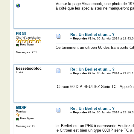
Vu sur la page Alsacebook, une photo de 1973
à côté que les spécialistes ne manqueront pas 
FB 59
Re : Un Berliet et un... ?
Chef d'exploitation
«
Répondre #1 le:
05 Janvier 2014 à 18:43:0
Hors ligne
Certainement un citroen 60 des transports Ci
Messages: 951
bessetisobloc
Re : Un Berliet et un... ?
Invité
«
Répondre #2 le:
05 Janvier 2014 à 21:01:1
Citroen 60 DIP HEULIEZ Série TC. Appelé a
60DIP
Re : Un Berliet et un... ?
Touriste
«
Répondre #3 le:
06 Janvier 2014 à 23:16:3
Hors ligne
le Berliet est un PH4 à carrosserie Heuliez
Messages: 12
le Citroen est bien un type 60DIP série TC 