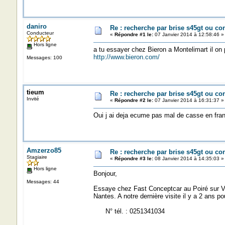
daniro
Re : recherche par brise s45gt ou c
Conducteur
«
Répondre #1 le:
07 Janvier 2014 à 12:58:46 »
Hors ligne
a tu essayer chez Bieron a Montelimart il on 
http://www.bieron.com/
Messages: 100
tieum
Re : recherche par brise s45gt ou c
Invité
«
Répondre #2 le:
07 Janvier 2014 à 16:31:37 »
Oui j ai deja ecume pas mal de casse en fran
Amzerzo85
Re : recherche par brise s45gt ou c
Stagiaire
«
Répondre #3 le:
08 Janvier 2014 à 14:35:03 »
Hors ligne
Bonjour,
Messages: 44
Essaye chez Fast Conceptcar au Poiré sur Vie
Nantes. A notre dernière visite il y a 2 ans p
N° tél. : 0251341034