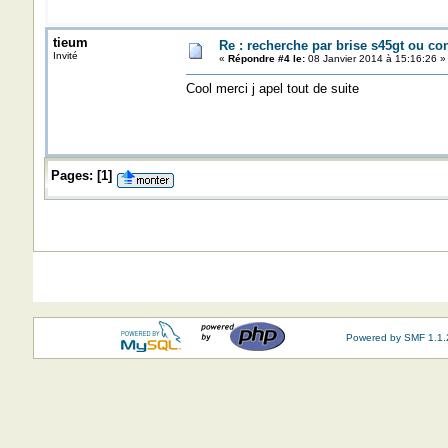
tieum
Re : recherche par brise s45gt ou c
Invité
«
Répondre #4 le:
08 Janvier 2014 à 15:16:26 »
Cool merci j apel tout de suite
Pages:
[
1
]
Powered by SMF 1.1.