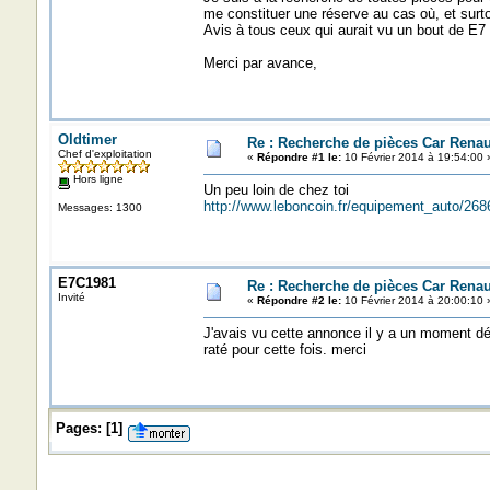
me constituer une réserve au cas où, et surt
Avis à tous ceux qui aurait vu un bout de E7 t
Merci par avance,
Oldtimer
Re : Recherche de pièces Car Renau
Chef d'exploitation
«
Répondre #1 le:
10 Février 2014 à 19:54:00 
Hors ligne
Un peu loin de chez toi
http://www.leboncoin.fr/equipement_auto/2
Messages: 1300
E7C1981
Re : Recherche de pièces Car Renau
Invité
«
Répondre #2 le:
10 Février 2014 à 20:00:10 
J'avais vu cette annonce il y a un moment déj
raté pour cette fois. merci
Pages:
[
1
]