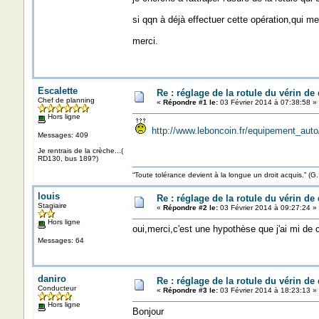
si qqn à déjà effectuer cette opération,qui m
merci.
Escalette
Re : réglage de la rotule du vérin de
Chef de planning
«
Répondre #1 le:
03 Février 2014 à 07:38:58 »
Hors ligne
http://www.leboncoin.fr/equipement_aut
Messages: 409
Je rentrais de la crèche...(
RD130, bus 189?)
“Toute tolérance devient à la longue un droit acquis.”
louis
Re : réglage de la rotule du vérin de
Stagiaire
«
Répondre #2 le:
03 Février 2014 à 09:27:24 »
Hors ligne
oui,merci,c'est une hypothèse que j'ai mi de c
Messages: 64
daniro
Re : réglage de la rotule du vérin de
Conducteur
«
Répondre #3 le:
03 Février 2014 à 18:23:13 »
Hors ligne
Bonjour