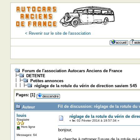
< Revenir sur le site de l'association
Forum de l'association Autocars Anciens de France
DETENTE
Petites annonces
réglage de la rotule du vérin de direction saviem S45
Pages:
[
1
]
Fil de discussion: réglage de la rotule du
Auteur
louis
réglage de la rotule du vérin de dir
Stagiaire
«
le:
02 Février 2014 à 19:57:34 »
Hors ligne
bonjour,
Messages: 64
je cherche à rattraper l'usure de la rotule qui