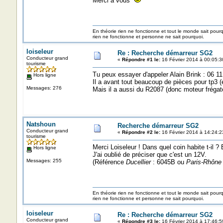
Merci à vous
En théorie rien ne fonctionne et tout le monde sait pour
rien ne fonctionne et personne ne sait pourquoi.
loiseleur
Re : Recherche démarreur SG2
Conducteur grand
«
Répondre #1 le:
16 Février 2014 à 00:05:3
tourisme
Tu peux essayer d'appeler Alain Brink : 06 11
Hors ligne
Il a avant tout beaucoup de pièces pour tp3 
Messages: 276
Mais il a aussi du R2087 (donc moteur frégat
Natshoun
Recherche démarreur SG2
Conducteur grand
«
Répondre #2 le:
16 Février 2014 à 14:24:2
tourisme
Merci Loiseleur ! Dans quel coin habite t-il ? E
Hors ligne
J'ai oublié de préciser que c'est un 12V.
Messages: 255
(Référence
Ducellier
: 6045B ou
Paris-Rhône
En théorie rien ne fonctionne et tout le monde sait pour
rien ne fonctionne et personne ne sait pourquoi.
loiseleur
Re : Recherche démarreur SG2
Conducteur grand
«
Répondre #3 le:
16 Février 2014 à 17:46:5