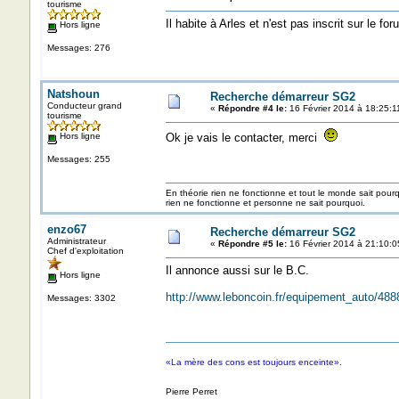
tourisme
Il habite à Arles et n'est pas inscrit sur le for
Hors ligne
Messages: 276
Natshoun
Recherche démarreur SG2
Conducteur grand
«
Répondre #4 le:
16 Février 2014 à 18:25:1
tourisme
Hors ligne
Ok je vais le contacter, merci
Messages: 255
En théorie rien ne fonctionne et tout le monde sait pour
rien ne fonctionne et personne ne sait pourquoi.
enzo67
Recherche démarreur SG2
Administrateur
«
Répondre #5 le:
16 Février 2014 à 21:10:0
Chef d'exploitation
Il annonce aussi sur le B.C.
Hors ligne
http://www.leboncoin.fr/equipement_auto/4
Messages: 3302
«La mère des cons est toujours enceinte».
Pierre Perret