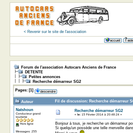
< Revenir sur le site de l'association
Forum de l'association Autocars Anciens de France
DETENTE
Petites annonces
Recherche démarreur SG2
Pages:
[
1
]
Fil de discussion: Recherche démarreur S
Auteur
Natshoun
Recherche démarreur SG2
Conducteur grand
«
le:
15 Février 2014 à 20:48:24 »
tourisme
Bonjour à tous, je recherche un démarreur p
Hors ligne
Si quelqu'un possède une telle merveille dans
Messages: 255