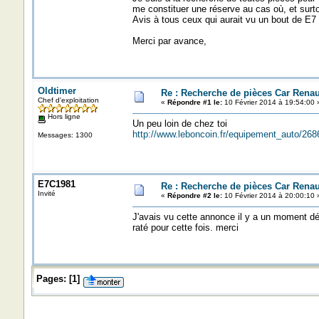
me constituer une réserve au cas où, et surt
Avis à tous ceux qui aurait vu un bout de E7 t
Merci par avance,
Oldtimer
Re : Recherche de pièces Car Renau
Chef d'exploitation
«
Répondre #1 le:
10 Février 2014 à 19:54:00 
Hors ligne
Un peu loin de chez toi
http://www.leboncoin.fr/equipement_auto/2
Messages: 1300
E7C1981
Re : Recherche de pièces Car Renau
Invité
«
Répondre #2 le:
10 Février 2014 à 20:00:10 
J'avais vu cette annonce il y a un moment déj
raté pour cette fois. merci
Pages:
[
1
]