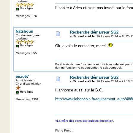
tourisme
Il habite à Arles et n'est pas inscrit sur le for
Hors ligne
Messages: 276
Natshoun
Recherche démarreur SG2
Conducteur grand
«
Répondre #4 le:
16 Février 2014 à 18:25:1
tourisme
Hors ligne
Ok je vais le contacter, merci
Messages: 255
En théorie rien ne fonctionne et tout le monde sait pour
rien ne fonctionne et personne ne sait pourquoi.
enzo67
Recherche démarreur SG2
Administrateur
«
Répondre #5 le:
16 Février 2014 à 21:10:0
Chef d'exploitation
Il annonce aussi sur le B.C.
Hors ligne
http://www.leboncoin.fr/equipement_auto/4
Messages: 3302
«La mère des cons est toujours enceinte».
Pierre Perret