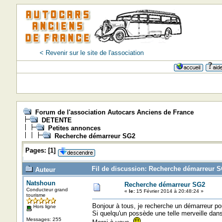
< Revenir sur le site de l'association
Forum de l'association Autocars Anciens de France
DETENTE
Petites annonces
Recherche démarreur SG2
Pages:
[
1
]
Fil de discussion: Recherche démarreur S
Auteur
Natshoun
Recherche démarreur SG2
Conducteur grand
«
le:
15 Février 2014 à 20:48:24 »
tourisme
Bonjour à tous, je recherche un démarreur p
Hors ligne
Si quelqu'un possède une telle merveille dans
Messages: 255