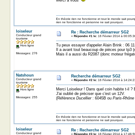
Merci à vous
En théorie rien ne fonctionne et tout le monde sait pour
rien ne fonctionne et personne ne sait pourquoi.
loiseleur
Re : Recherche démarreur SG2
Conducteur grand
«
Répondre #1 le:
16 Février 2014 à 00:05:3
tourisme
Tu peux essayer d'appeler Alain Brink : 06 11
Hors ligne
Il a avant tout beaucoup de pièces pour tp3 
Messages: 276
Mais il a aussi du R2087 (donc moteur frégat
Natshoun
Recherche démarreur SG2
Conducteur grand
«
Répondre #2 le:
16 Février 2014 à 14:24:2
tourisme
Merci Loiseleur ! Dans quel coin habite t-il ? E
Hors ligne
J'ai oublié de préciser que c'est un 12V.
Messages: 255
(Référence
Ducellier
: 6045B ou
Paris-Rhône
En théorie rien ne fonctionne et tout le monde sait pour
rien ne fonctionne et personne ne sait pourquoi.
loiseleur
Re : Recherche démarreur SG2
Conducteur grand
«
Répondre #3 le:
16 Février 2014 à 17:46:5