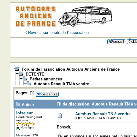
< Revenir sur le site de l'association
Forum de l'association Autocars Anciens de France
DETENTE
Petites annonces
Autobus Renault TN à vendre
Pages:
[
1
]
Fil de discussion: Autobus Renault TN à v
Auteur
loiseleur
Autobus Renault TN à vendre
Conducteur grand
«
le:
29 Mars 2014 à 01:46:14 »
tourisme
Bonsoir,
Hors ligne
Messages: 276
J'ai en annonce sur anciennes.net un bus ve