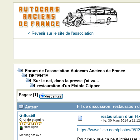
< Revenir sur le site de l'association
Forum de l'association Autocars Anciens de France
DETENTE
Sur le net, dans la presse j'ai vu...
restauration d'un Flxible Clipper
Pages:
[
1
]
Fil de discussion: restauration d
Auteur
Gilles68
restauration d'un Fl
Chef de planning
«
le:
30 Mars 2014 à 11:12
Hors ligne
https://www.flickr.com/photos/9
Messages: 475
Pour ceux que ça peut intéresser, r