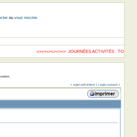
cter
ou
vous inscrire
.
=>=>=>=>=>=> JOURNÉES ACTIVITÉS : TOUS LE
cussion.
« sujet précédent |
| sujet suivant »