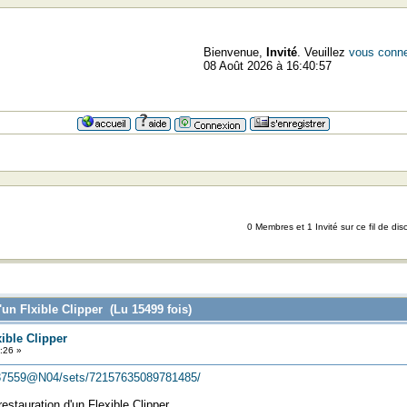
Bienvenue,
Invité
. Veuillez
vous conne
08 Août 2026 à 16:40:57
0 Membres et 1 Invité sur ce fil de dis
'un Flxible Clipper (Lu 15499 fois)
xible Clipper
:26 »
5137559@N04/sets/72157635089781485/
estauration d'un Flexible Clipper