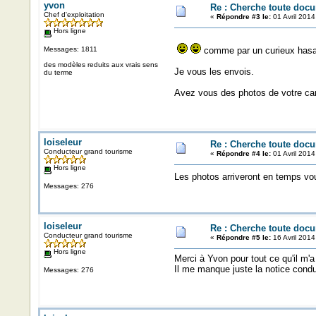
yvon
Re : Cherche toute doc
Chef d'exploitation
«
Répondre #3 le:
01 Avril 2014
Hors ligne
Messages: 1811
comme par un curieux hasard
des modèles reduits aux vrais sens
Je vous les envois.
du terme
Avez vous des photos de votre ca
loiseleur
Re : Cherche toute doc
Conducteur grand tourisme
«
Répondre #4 le:
01 Avril 2014
Hors ligne
Les photos arriveront en temps vou
Messages: 276
loiseleur
Re : Cherche toute doc
Conducteur grand tourisme
«
Répondre #5 le:
16 Avril 2014
Hors ligne
Merci à Yvon pour tout ce qu'il m'
Il me manque juste la notice conduit
Messages: 276