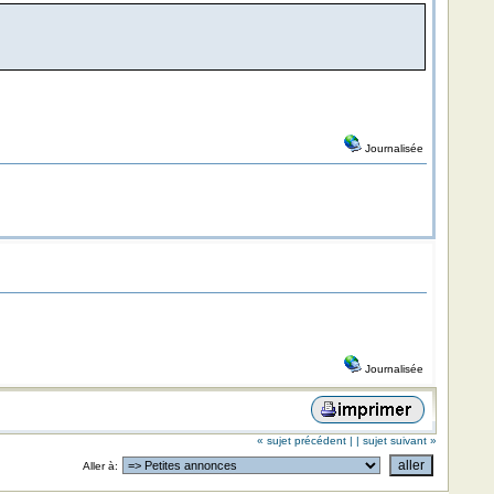
Journalisée
Journalisée
« sujet précédent |
| sujet suivant »
Aller à: