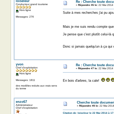
loiseleur
Re : Cherche toute doc
Conducteur grand tourisme
«
Répondre #6 le:
22 Mai 2014 
Hors ligne
Suite à mes recherches j'ai pu ajou
Messages: 276
Mais je me suis rendu compte que
Je pense que c'est plutôt celui-là qu
Donc si jamais quelqu'un à ça qui 
yvon
Re : Cherche toute doc
Chef d'exploitation
«
Répondre #7 le:
22 Mai 2014 
Hors ligne
Messages: 1811
En bois d'arbres, la cale!
des modèles reduits aux vrais sens
du terme
enzo67
Cherche toute documen
Administrateur
«
Répondre #8 le:
22 Mai 2014
Chef d'exploitation
Citation de: loiseleur le 22 Mai 2014 à 17