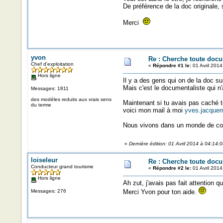
De préférence de la doc originale, 
Merci
yvon
Re : Cherche toute doc
Chef d'exploitation
«
Répondre #1 le:
01 Avril 2014
Hors ligne
Il y a des gens qui on de la doc sur 
Mais c'est le documentaliste qui n
Messages: 1811
des modèles reduits aux vrais sens
Maintenant si tu avais pas caché to
du terme
voici mon mail à moi
yves.jacquem
Nous vivons dans un monde de com
«
Dernière édition: 01 Avril 2014 à 04:14:
loiseleur
Re : Cherche toute doc
Conducteur grand tourisme
«
Répondre #2 le:
01 Avril 2014
Hors ligne
Ah zut, j'avais pas fait attention 
Messages: 276
Merci Yvon pour ton aide.