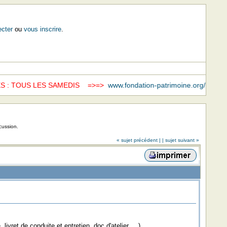
cter
ou
vous inscrire
.
 TOUS LES SAMEDIS =>=>
www.fondation-patrimoine.org/mecenals
cussion.
« sujet précédent |
| sujet suivant »
vret de conduite et entretien, doc d'atelier, ...).