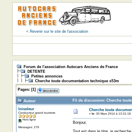
< Revenir sur le site de l'association
Forum de l'association Autocars Anciens de France
DETENTE
Petites annonces
Cherche toute documentation technique s53m
Pages:
[
1
]
Fil de discussion: Cherche tout
Auteur
loiseleur
Cherche toute documen
Conducteur grand tourisme
«
le:
30 Mars 2014 à 13:31:18 
Hors ligne
Bonjour,
Messages: 276
Tout est dans le titre, je recherche