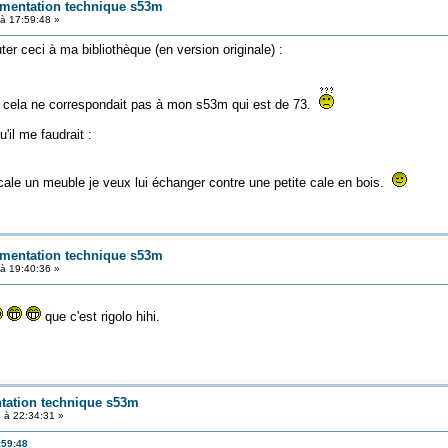
umentation technique s53m
à 17:59:48 »
ter ceci à ma bibliothèque (en version originale) :
 cela ne correspondait pas à mon s53m qui est de 73.
'il me faudrait :
cale un meuble je veux lui échanger contre une petite cale en bois.
umentation technique s53m
à 19:40:36 »
que c'est rigolo hihi.
tation technique s53m
 à 22:34:31 »
:59:48