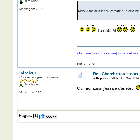
Hors ligne
Messages: 3302
Mais je me suis rendu compte que cela ne
Ton S53M
«La mère des cons est toujours enceinte».
Pierre Perret
loiseleur
Re : Cherche toute doc
Conducteur grand tourisme
«
Répondre #9 le:
23 Mai 2014 
Hors ligne
Oui moi aussi j'essaie d'arrêter.
Messages: 276
Pages:
[
1
]