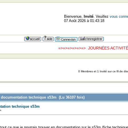
Bienvenue,
Invité
. Veuillez
vous conne
07 Août 2026 à 01:43:18
=>=>=>=>=>=> JOURNÉES ACTIVITÉS :
0 Membres et 1 Invité sur ce fil de dis
e documentation technique s53m (Lu 36107 fois)
tation technique s53m
»
 tout ce que je pourrais trouver en documentation sur le s53m (fiche technique, li