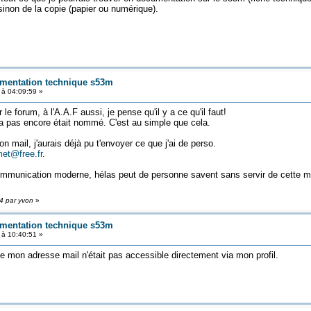
sinon de la copie (papier ou numérique).
umentation technique s53m
 à 04:09:59 »
le forum, à l'A.A.F aussi, je pense qu'il y a ce qu'il faut!
'a pas encore était nommé. C'est au simple que cela.
n mail, j'aurais déjà pu t'envoyer ce que j'ai de perso.
et@free.fr
.
munication moderne, hélas peut de personne savent sans servir de cette m
04 par yvon
»
umentation technique s53m
 à 10:40:51 »
que mon adresse mail n'était pas accessible directement via mon profil.