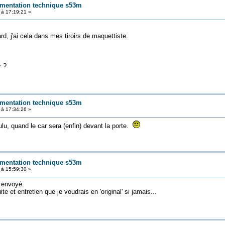
umentation technique s53m
 à 17:19:21 »
, j'ai cela dans mes tiroirs de maquettiste.
r ?
umentation technique s53m
 à 17:34:26 »
lu, quand le car sera (enfin) devant la porte.
umentation technique s53m
 à 15:59:30 »
a envoyé.
e et entretien que je voudrais en 'original' si jamais...