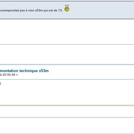
 correspondait pas à mon s53m qui est de 73.
umentation technique s53m
à 00:50:48 »