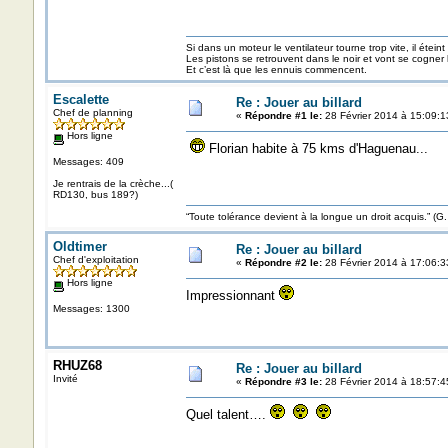
Si dans un moteur le ventilateur tourne trop vite, il éteint
Les pistons se retrouvent dans le noir et vont se cogner
Et c’est là que les ennuis commencent.
Escalette
Re : Jouer au billard
Chef de planning
«
Répondre #1 le:
28 Février 2014 à 15:09:1
Hors ligne
Florian habite à 75 kms d'Haguenau...
Messages: 409
Je rentrais de la crèche...(
RD130, bus 189?)
“Toute tolérance devient à la longue un droit acquis.”
Oldtimer
Re : Jouer au billard
Chef d'exploitation
«
Répondre #2 le:
28 Février 2014 à 17:06:3
Hors ligne
Impressionnant
Messages: 1300
RHUZ68
Re : Jouer au billard
Invité
«
Répondre #3 le:
28 Février 2014 à 18:57:4
Quel talent….