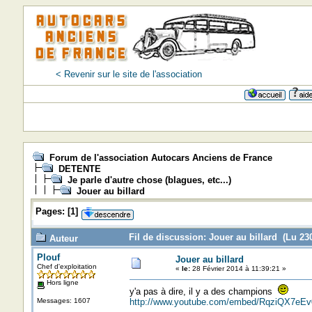
< Revenir sur le site de l'association
Forum de l'association Autocars Anciens de France
DETENTE
Je parle d'autre chose (blagues, etc...)
Jouer au billard
Pages:
[
1
]
Fil de discussion: Jouer au billard (Lu 230
Auteur
Plouf
Jouer au billard
Chef d'exploitation
«
le:
28 Février 2014 à 11:39:21 »
Hors ligne
y'a pas à dire, il y a des champions
Messages: 1607
http://www.youtube.com/embed/RqziQX7eEv