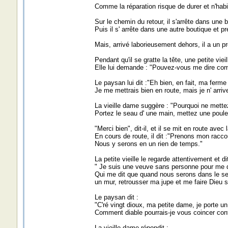
Comme la réparation risque de durer et n'habita
Sur le chemin du retour, il s'arrête dans une 
Puis il s' arrête dans une autre boutique et p
Mais, arrivé laborieusement dehors, il a un 
Pendant qu'il se gratte la tête, une petite vieil
Elle lui demande : "Pouvez-vous me dire comm
Le paysan lui dit :"Eh bien, en fait, ma ferme
Je me mettrais bien en route, mais je n' arrive
La vieille dame suggère : "Pourquoi ne mette
Portez le seau d' une main, mettez une poule 
"Merci bien", dit-il, et il se mit en route avec 
En cours de route, il dit :"Prenons mon racco
Nous y serons en un rien de temps."
La petite vieille le regarde attentivement et dit
" Je suis une veuve sans personne pour me d
Qui me dit que quand nous serons dans le sen
un mur, retrousser ma jupe et me faire Dieu s
Le paysan dit :
"C'ré vingt dioux, ma petite dame, je porte u
Comment diable pourrais-je vous coincer contr
La vieille dame répondit :