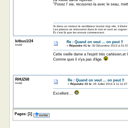
"Posez l' oie, recouvrez-la avec le seau, mette
Si dans un moteur le ventilateur tourne trop vite, il éteint
Les pistons se retrouvent dans le noir et vont se cogner
Et c’est là que les ennuis commencent.
kitbus1/24
Re : Quand on veut ... on peut !!
Invité
«
Répondre #1 le:
30 Décembre 2013 à 01:57
Cette vieille dame a l'esprit très cartésien,et l
Comme quoi il n'ya pas d'âge.
RHUZ68
Re : Quand on veut ... on peut !!
Invité
«
Répondre #2 le:
26 Juillet 2014 à 11:11:47
Excellent….
Pages:
[
1
]