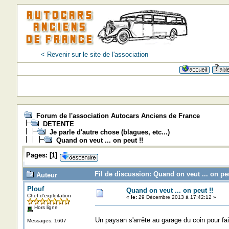
< Revenir sur le site de l'association
Forum de l'association Autocars Anciens de France
DETENTE
Je parle d'autre chose (blagues, etc...)
Quand on veut ... on peut !!
Pages:
[
1
]
Fil de discussion: Quand on veut ... on peu
Auteur
Plouf
Quand on veut ... on peut !!
Chef d'exploitation
«
le:
29 Décembre 2013 à 17:42:12 »
Hors ligne
Un paysan s'arrête au garage du coin pour fai
Messages: 1607