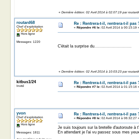
A tout de suite........
«
Dernière édition: 02 Avril 2014 à 02:07:19 par routar
routard68
Re : Rentrera-t-il, rentrera-t-il pas 
Chef d'exploitation
«
Répondre #6 le:
02 Avril 2014 à 00:15:19 
Hors ligne
Messages: 1220
C'était la surprise du..............................
«
Dernière édition: 02 Avril 2014 à 10:03:23 par routar
kitbus1/24
Re : Rentrera-t-il, rentrera-t-il pas 
Invité
«
Répondre #7 le:
02 Avril 2014 à 01:15:16 
yvon
Re : Rentrera-t-il, rentrera-t-il pas 
Chef d'exploitation
«
Répondre #8 le:
02 Avril 2014 à 06:32:27 
Hors ligne
Je suis toujours sur la bretelle d'autoroute à t
En attendant je l'ai vu passez sous mes yeux
Messages: 1811