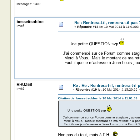
Messages: 1300
bessetisobloc
Re : Rentrera-t-il, rentrera-t-il pas 
Invité
«
Répondre #18 le:
10 Mai 2014 à 11:01:03 
Une petite QUESTION svp
J'ai commencé sur ce Forum comme stagiaire
Merci à Vous. Mais le montant de ma retra
Faut il que je m'adresse à Jean Louis , ou
RHUZ68
Re : Re : Rentrera-t-il, rentrera-t-il 
Invité
«
Répondre #19 le:
10 Mai 2014 à 15:20:26 
Citation de: bessetisobloc le 10 Mai 2014 à 11:01:03
Une petite QUESTION svp
J'ai commencé sur ce Forum comme stagiaire , aujourd'
Merci à Vous. Mais le montant de ma retraite n'a pa
Faut il que je m'adresse à Jean Louis , ou à Enzo? 
Non pas du tout, mais à F.H.