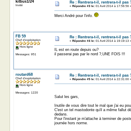
kitbus1/24
Re : Rentrera-t-il, rentrera-t-il pas 
Invité
«
Répondre #3 le:
01 Avril 2014 à 17:56:56 
Merci André pour l'info.
FB 59
Re : Rentrera-t-il, rentrera-t-il pas 
Chef d'exploitation
«
Répondre #4 le:
01 Avril 2014 à 19:19:13 
Hors ligne
IL est en route depuis ou?
il passerai pas par le nord ?,UNE FOIS !!!
Messages: 951
routard68
Re : Rentrera-t-il, rentrera-t-il pas 
Chef d'exploitation
«
Répondre #5 le:
01 Avril 2014 à 22:31:00 
Hors ligne
Messages: 1220
Salut les gars,
Inutile de vous dire tout le mal que j'ai eu p
C'est un tel mastodonte qu'il a même fallut dég
dedans.
Pour l'instant je m'attache à terminer de pos
journée hors norme.