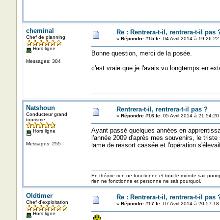
cheminal
Re : Rentrera-t-il, rentrera-t-il pas 
Chef de planning
«
Répondre #15 le:
04 Avril 2014 à 19:26:22
Hors ligne
Bonne question, merci de la posée.
Messages: 384
c'est vraie que je l'avais vu longtemps en ext
Natshoun
Rentrera-t-il, rentrera-t-il pas ?
Conducteur grand
«
Répondre #16 le:
05 Avril 2014 à 21:54:20
tourisme
Ayant passé quelques années en apprentissag
Hors ligne
l'année 2009 d'après mes souvenirs, le triste s
Messages: 255
lame de ressort cassée et l'opération s'élevai
En théorie rien ne fonctionne et tout le monde sait pour
rien ne fonctionne et personne ne sait pourquoi.
Oldtimer
Re : Rentrera-t-il, rentrera-t-il pas 
Chef d'exploitation
«
Répondre #17 le:
07 Avril 2014 à 20:57:18
Hors ligne