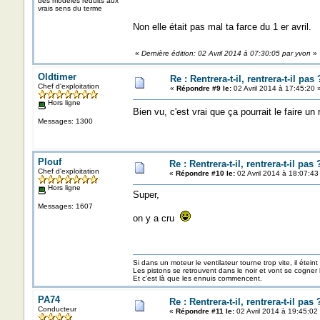
des modèles reduits aux
vrais sens du terme
Non elle était pas mal ta farce du 1 er avril.
«
Dernière édition: 02 Avril 2014 à 07:30:05 par yvon
»
Oldtimer
Re : Rentrera-t-il, rentrera-t-il pas 
Chef d'exploitation
«
Répondre #9 le:
02 Avril 2014 à 17:45:20 
Hors ligne
Bien vu, c'est vrai que ça pourrait le faire u
Messages: 1300
Plouf
Re : Rentrera-t-il, rentrera-t-il pas 
Chef d'exploitation
«
Répondre #10 le:
02 Avril 2014 à 18:07:43
Hors ligne
Super,
Messages: 1607
on y a cru
Si dans un moteur le ventilateur tourne trop vite, il éteint
Les pistons se retrouvent dans le noir et vont se cogner
Et c’est là que les ennuis commencent.
PA74
Re : Rentrera-t-il, rentrera-t-il pas 
Conducteur
«
Répondre #11 le:
02 Avril 2014 à 19:45:02