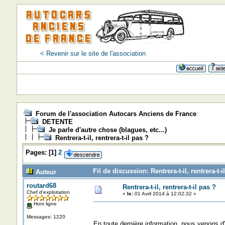
< Revenir sur le site de l'association
Forum de l'association Autocars Anciens de France
DETENTE
Je parle d'autre chose (blagues, etc...)
Rentrera-t-il, rentrera-t-il pas ?
Pages:
[
1
]
2
Fil de discussion: Rentrera-t-il, rentrera-t-
Auteur
routard68
Rentrera-t-il, rentrera-t-il pas ?
Chef d'exploitation
«
le:
01 Avril 2014 à 12:02:32 »
Hors ligne
Messages: 1220
En toute dernière information, nous venons d