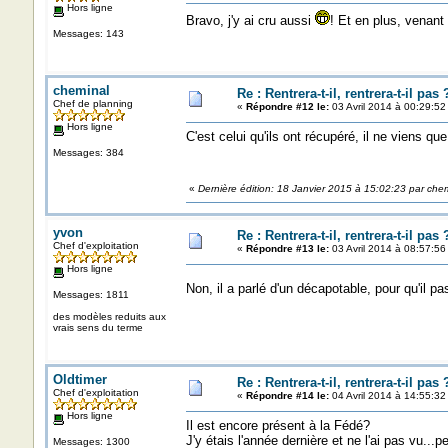
Hors ligne
Bravo, j'y ai cru aussi
! Et en plus, venant 
Messages: 143
cheminal
Re : Rentrera-t-il, rentrera-t-il pas 
Chef de planning
«
Répondre #12 le:
03 Avril 2014 à 00:29:52
Hors ligne
C'est celui qu'ils ont récupéré, il ne viens qu
Messages: 384
«
Dernière édition: 18 Janvier 2015 à 15:02:23 par che
yvon
Re : Rentrera-t-il, rentrera-t-il pas 
Chef d'exploitation
«
Répondre #13 le:
03 Avril 2014 à 08:57:56
Hors ligne
Non, il a parlé d'un décapotable, pour qu'il p
Messages: 1811
des modèles reduits aux
vrais sens du terme
Oldtimer
Re : Rentrera-t-il, rentrera-t-il pas 
Chef d'exploitation
«
Répondre #14 le:
04 Avril 2014 à 14:55:32
Hors ligne
Il est encore présent à la Fédé?
J'y étais l'année dernière et ne l'ai pas vu...pe
Messages: 1300