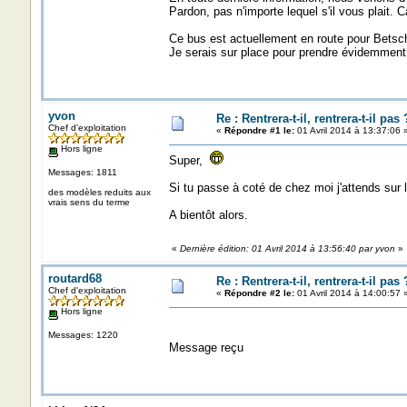
Pardon, pas n'importe lequel s'il vous plait. C
Ce bus est actuellement en route pour Betschd
Je serais sur place pour prendre évidemment 
yvon
Re : Rentrera-t-il, rentrera-t-il pas 
Chef d'exploitation
«
Répondre #1 le:
01 Avril 2014 à 13:37:06 
Hors ligne
Super,
Messages: 1811
Si tu passe à coté de chez moi j'attends sur la
des modèles reduits aux
vrais sens du terme
A bientôt alors.
«
Dernière édition: 01 Avril 2014 à 13:56:40 par yvon
»
routard68
Re : Rentrera-t-il, rentrera-t-il pas 
Chef d'exploitation
«
Répondre #2 le:
01 Avril 2014 à 14:00:57 
Hors ligne
Messages: 1220
Message reçu