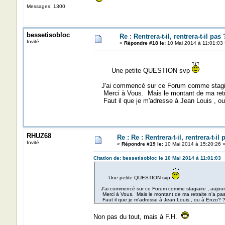
Messages: 1300
bessetisobloc
Re : Rentrera-t-il, rentrera-t-il pas 
Invité
«
Répondre #18 le:
10 Mai 2014 à 11:01:03 
Une petite QUESTION svp
J'ai commencé sur ce Forum comme stagiaire
Merci à Vous. Mais le montant de ma retra
Faut il que je m'adresse à Jean Louis , ou
RHUZ68
Re : Re : Rentrera-t-il, rentrera-t-il 
Invité
«
Répondre #19 le:
10 Mai 2014 à 15:20:26 
Citation de: bessetisobloc le 10 Mai 2014 à 11:01:03
Une petite QUESTION svp
J'ai commencé sur ce Forum comme stagiaire , aujourd'
Merci à Vous. Mais le montant de ma retraite n'a pa
Faut il que je m'adresse à Jean Louis , ou à Enzo? 
Non pas du tout, mais à F.H.