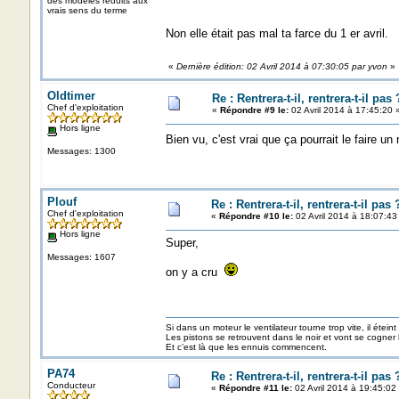
des modèles reduits aux
vrais sens du terme
Non elle était pas mal ta farce du 1 er avril.
«
Dernière édition: 02 Avril 2014 à 07:30:05 par yvon
»
Oldtimer
Re : Rentrera-t-il, rentrera-t-il pas 
Chef d'exploitation
«
Répondre #9 le:
02 Avril 2014 à 17:45:20 
Hors ligne
Bien vu, c'est vrai que ça pourrait le faire u
Messages: 1300
Plouf
Re : Rentrera-t-il, rentrera-t-il pas 
Chef d'exploitation
«
Répondre #10 le:
02 Avril 2014 à 18:07:43
Hors ligne
Super,
Messages: 1607
on y a cru
Si dans un moteur le ventilateur tourne trop vite, il éteint
Les pistons se retrouvent dans le noir et vont se cogner
Et c’est là que les ennuis commencent.
PA74
Re : Rentrera-t-il, rentrera-t-il pas 
Conducteur
«
Répondre #11 le:
02 Avril 2014 à 19:45:02