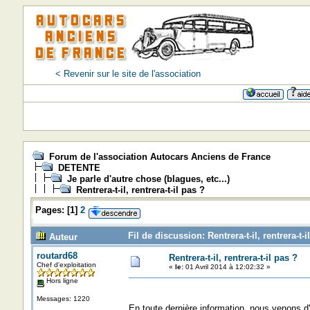
< Revenir sur le site de l'association
Forum de l'association Autocars Anciens de France
DETENTE
Je parle d'autre chose (blagues, etc...)
Rentrera-t-il, rentrera-t-il pas ?
Pages:
[
1
]
2
Fil de discussion: Rentrera-t-il, rentrera-t-
Auteur
routard68
Rentrera-t-il, rentrera-t-il pas ?
Chef d'exploitation
«
le:
01 Avril 2014 à 12:02:32 »
Hors ligne
Messages: 1220
En toute dernière information, nous venons d