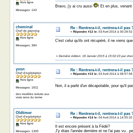
Hors ligne
Bravo, j'y ai cru aussi
! Et en plus, venant 
Messages: 143
cheminal
Re : Rentrera-t-il, rentrera-t-il pas 
Chef de planning
«
Répondre #12 le:
03 Avril 2014 à 00:29:52
Hors ligne
C'est celui qu'ils ont récupéré, il ne viens qu
Messages: 384
«
Dernière édition: 18 Janvier 2015 à 15:02:23 par che
yvon
Re : Rentrera-t-il, rentrera-t-il pas 
Chef d'exploitation
«
Répondre #13 le:
03 Avril 2014 à 08:57:56
Hors ligne
Non, il a parlé d'un décapotable, pour qu'il p
Messages: 1811
des modèles reduits aux
vrais sens du terme
Oldtimer
Re : Rentrera-t-il, rentrera-t-il pas 
Chef d'exploitation
«
Répondre #14 le:
04 Avril 2014 à 14:55:32
Hors ligne
Il est encore présent à la Fédé?
J'y étais l'année dernière et ne l'ai pas vu...pe
Messages: 1300