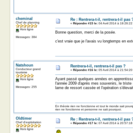
cheminal
Re : Rentrera-t-il, rentrera-t-il pas 
Chef de planning
«
Répondre #15 le:
04 Avril 2014 à 19:26:22
Hors ligne
Bonne question, merci de la posée.
Messages: 384
c'est vraie que je l'avais vu longtemps en ext
Natshoun
Rentrera-t-il, rentrera-t-il pas ?
Conducteur grand
«
Répondre #16 le:
05 Avril 2014 à 21:54:20
tourisme
Ayant passé quelques années en apprentissag
Hors ligne
l'année 2009 d'après mes souvenirs, le triste s
Messages: 255
lame de ressort cassée et l'opération s'élevai
En théorie rien ne fonctionne et tout le monde sait pour
rien ne fonctionne et personne ne sait pourquoi.
Oldtimer
Re : Rentrera-t-il, rentrera-t-il pas 
Chef d'exploitation
«
Répondre #17 le:
07 Avril 2014 à 20:57:18
Hors ligne