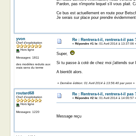
Pardon, pas n'importe lequel s'il vous plait. C
Ce bus est actuellement en route pour Betschd
Je serais sur place pour prendre évidemment 
yvon
Re : Rentrera-t-il, rentrera-t-il pas 
Chef d'exploitation
«
Répondre #1 le:
01 Avril 2014 à 13:37:06 
Hors ligne
Super,
Messages: 1811
Si tu passe à coté de chez moi j'attends sur la
des modèles reduits aux
vrais sens du terme
A bientôt alors.
«
Dernière édition: 01 Avril 2014 à 13:56:40 par yvon
»
routard68
Re : Rentrera-t-il, rentrera-t-il pas 
Chef d'exploitation
«
Répondre #2 le:
01 Avril 2014 à 14:00:57 
Hors ligne
Messages: 1220
Message reçu