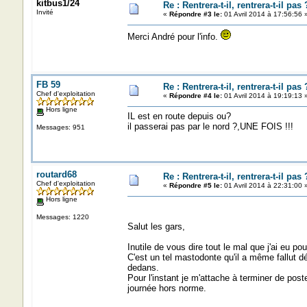
kitbus1/24
Re : Rentrera-t-il, rentrera-t-il pas 
Invité
«
Répondre #3 le:
01 Avril 2014 à 17:56:56 
Merci André pour l'info.
FB 59
Re : Rentrera-t-il, rentrera-t-il pas 
Chef d'exploitation
«
Répondre #4 le:
01 Avril 2014 à 19:19:13 
Hors ligne
IL est en route depuis ou?
il passerai pas par le nord ?,UNE FOIS !!!
Messages: 951
routard68
Re : Rentrera-t-il, rentrera-t-il pas 
Chef d'exploitation
«
Répondre #5 le:
01 Avril 2014 à 22:31:00 
Hors ligne
Messages: 1220
Salut les gars,
Inutile de vous dire tout le mal que j'ai eu p
C'est un tel mastodonte qu'il a même fallut dég
dedans.
Pour l'instant je m'attache à terminer de pos
journée hors norme.