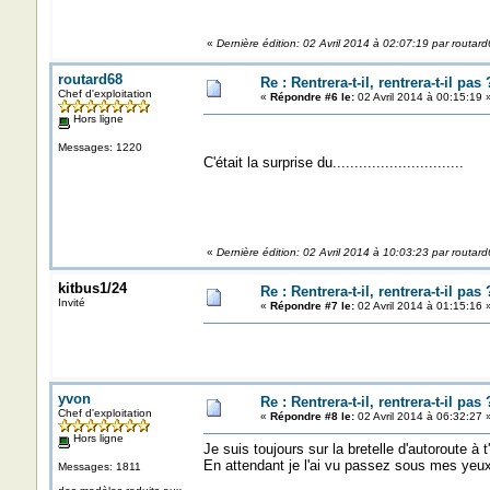
A tout de suite........
«
Dernière édition: 02 Avril 2014 à 02:07:19 par routar
routard68
Re : Rentrera-t-il, rentrera-t-il pas 
Chef d'exploitation
«
Répondre #6 le:
02 Avril 2014 à 00:15:19 
Hors ligne
Messages: 1220
C'était la surprise du..............................
«
Dernière édition: 02 Avril 2014 à 10:03:23 par routar
kitbus1/24
Re : Rentrera-t-il, rentrera-t-il pas 
Invité
«
Répondre #7 le:
02 Avril 2014 à 01:15:16 
yvon
Re : Rentrera-t-il, rentrera-t-il pas 
Chef d'exploitation
«
Répondre #8 le:
02 Avril 2014 à 06:32:27 
Hors ligne
Je suis toujours sur la bretelle d'autoroute à t
En attendant je l'ai vu passez sous mes yeux
Messages: 1811