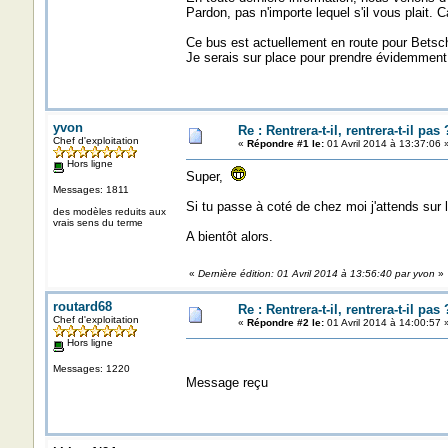
Pardon, pas n'importe lequel s'il vous plait. C
Ce bus est actuellement en route pour Betschd
Je serais sur place pour prendre évidemment 
yvon
Re : Rentrera-t-il, rentrera-t-il pas 
Chef d'exploitation
«
Répondre #1 le:
01 Avril 2014 à 13:37:06 
Hors ligne
Super,
Messages: 1811
Si tu passe à coté de chez moi j'attends sur la
des modèles reduits aux
vrais sens du terme
A bientôt alors.
«
Dernière édition: 01 Avril 2014 à 13:56:40 par yvon
»
routard68
Re : Rentrera-t-il, rentrera-t-il pas 
Chef d'exploitation
«
Répondre #2 le:
01 Avril 2014 à 14:00:57 
Hors ligne
Messages: 1220
Message reçu