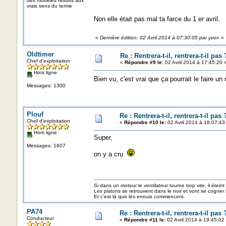
des modèles reduits aux
vrais sens du terme
Non elle était pas mal ta farce du 1 er avril.
«
Dernière édition: 02 Avril 2014 à 07:30:05 par yvon
»
Oldtimer
Re : Rentrera-t-il, rentrera-t-il pas 
Chef d'exploitation
«
Répondre #9 le:
02 Avril 2014 à 17:45:20 
Hors ligne
Bien vu, c'est vrai que ça pourrait le faire u
Messages: 1300
Plouf
Re : Rentrera-t-il, rentrera-t-il pas 
Chef d'exploitation
«
Répondre #10 le:
02 Avril 2014 à 18:07:43
Hors ligne
Super,
Messages: 1607
on y a cru
Si dans un moteur le ventilateur tourne trop vite, il éteint
Les pistons se retrouvent dans le noir et vont se cogner
Et c’est là que les ennuis commencent.
PA74
Re : Rentrera-t-il, rentrera-t-il pas 
Conducteur
«
Répondre #11 le:
02 Avril 2014 à 19:45:02