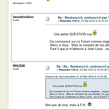
Messages: 1300
bessetisobloc
Re : Rentrera-t-il, rentrera-t-il pas 
Invité
«
Répondre #18 le:
10 Mai 2014 à 11:01:03 
Une petite QUESTION svp
J'ai commencé sur ce Forum comme stagiaire
Merci à Vous. Mais le montant de ma retra
Faut il que je m'adresse à Jean Louis , ou
RHUZ68
Re : Re : Rentrera-t-il, rentrera-t-il 
Invité
«
Répondre #19 le:
10 Mai 2014 à 15:20:26 
Citation de: bessetisobloc le 10 Mai 2014 à 11:01:03
Une petite QUESTION svp
J'ai commencé sur ce Forum comme stagiaire , aujourd'
Merci à Vous. Mais le montant de ma retraite n'a pa
Faut il que je m'adresse à Jean Louis , ou à Enzo? 
Non pas du tout, mais à F.H.