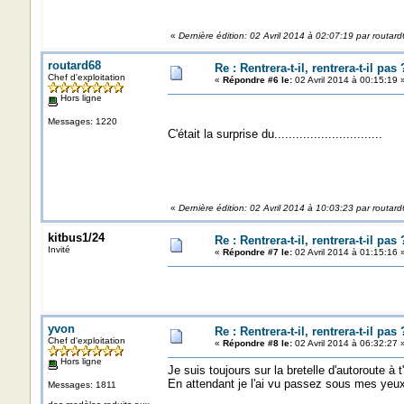
A tout de suite........
«
Dernière édition: 02 Avril 2014 à 02:07:19 par routar
routard68
Re : Rentrera-t-il, rentrera-t-il pas 
Chef d'exploitation
«
Répondre #6 le:
02 Avril 2014 à 00:15:19 
Hors ligne
Messages: 1220
C'était la surprise du..............................
«
Dernière édition: 02 Avril 2014 à 10:03:23 par routar
kitbus1/24
Re : Rentrera-t-il, rentrera-t-il pas 
Invité
«
Répondre #7 le:
02 Avril 2014 à 01:15:16 
yvon
Re : Rentrera-t-il, rentrera-t-il pas 
Chef d'exploitation
«
Répondre #8 le:
02 Avril 2014 à 06:32:27 
Hors ligne
Je suis toujours sur la bretelle d'autoroute à t
En attendant je l'ai vu passez sous mes yeux
Messages: 1811