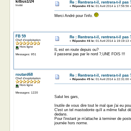
kitbus1/24
Re : Rentrera-t-il, rentrera-t-il pas 
Invité
«
Répondre #3 le:
01 Avril 2014 à 17:56:56 
Merci André pour l'info.
FB 59
Re : Rentrera-t-il, rentrera-t-il pas 
Chef d'exploitation
«
Répondre #4 le:
01 Avril 2014 à 19:19:13 
Hors ligne
IL est en route depuis ou?
il passerai pas par le nord ?,UNE FOIS !!!
Messages: 951
routard68
Re : Rentrera-t-il, rentrera-t-il pas 
Chef d'exploitation
«
Répondre #5 le:
01 Avril 2014 à 22:31:00 
Hors ligne
Messages: 1220
Salut les gars,
Inutile de vous dire tout le mal que j'ai eu p
C'est un tel mastodonte qu'il a même fallut dég
dedans.
Pour l'instant je m'attache à terminer de pos
journée hors norme.