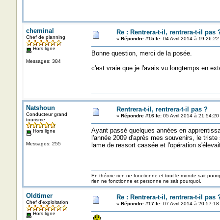
cheminal
Re : Rentrera-t-il, rentrera-t-il pas 
Chef de planning
«
Répondre #15 le:
04 Avril 2014 à 19:26:22
Hors ligne
Bonne question, merci de la posée.
Messages: 384
c'est vraie que je l'avais vu longtemps en ext
Natshoun
Rentrera-t-il, rentrera-t-il pas ?
Conducteur grand
«
Répondre #16 le:
05 Avril 2014 à 21:54:20
tourisme
Ayant passé quelques années en apprentissag
Hors ligne
l'année 2009 d'après mes souvenirs, le triste s
Messages: 255
lame de ressort cassée et l'opération s'élevai
En théorie rien ne fonctionne et tout le monde sait pour
rien ne fonctionne et personne ne sait pourquoi.
Oldtimer
Re : Rentrera-t-il, rentrera-t-il pas 
Chef d'exploitation
«
Répondre #17 le:
07 Avril 2014 à 20:57:18
Hors ligne