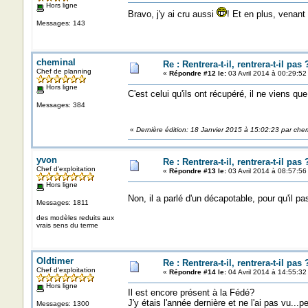
Hors ligne
Bravo, j'y ai cru aussi
! Et en plus, venant 
Messages: 143
cheminal
Re : Rentrera-t-il, rentrera-t-il pas 
Chef de planning
«
Répondre #12 le:
03 Avril 2014 à 00:29:52
Hors ligne
C'est celui qu'ils ont récupéré, il ne viens qu
Messages: 384
«
Dernière édition: 18 Janvier 2015 à 15:02:23 par che
yvon
Re : Rentrera-t-il, rentrera-t-il pas 
Chef d'exploitation
«
Répondre #13 le:
03 Avril 2014 à 08:57:56
Hors ligne
Non, il a parlé d'un décapotable, pour qu'il p
Messages: 1811
des modèles reduits aux
vrais sens du terme
Oldtimer
Re : Rentrera-t-il, rentrera-t-il pas 
Chef d'exploitation
«
Répondre #14 le:
04 Avril 2014 à 14:55:32
Hors ligne
Il est encore présent à la Fédé?
J'y étais l'année dernière et ne l'ai pas vu...pe
Messages: 1300