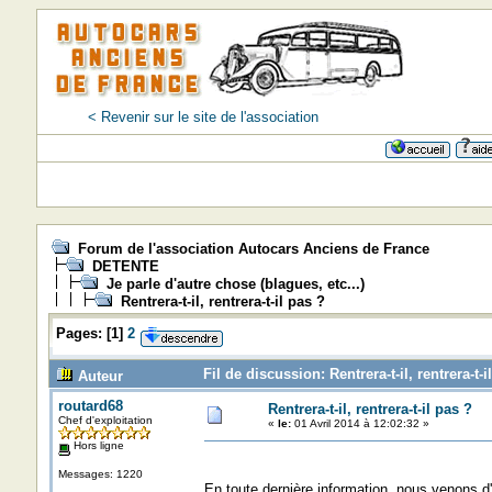
< Revenir sur le site de l'association
Forum de l'association Autocars Anciens de France
DETENTE
Je parle d'autre chose (blagues, etc...)
Rentrera-t-il, rentrera-t-il pas ?
Pages:
[
1
]
2
Fil de discussion: Rentrera-t-il, rentrera-t-
Auteur
routard68
Rentrera-t-il, rentrera-t-il pas ?
Chef d'exploitation
«
le:
01 Avril 2014 à 12:02:32 »
Hors ligne
Messages: 1220
En toute dernière information, nous venons d