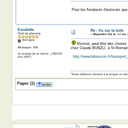
Pour les Amateurs d'autocars que 
Escalette
Re : Vu sur la toile
Chef de planning
«
Répondre #11 le:
03 Mai 
Hors ligne
Bonsoir, peut-être des choses 
Messages: 409
chez Claude BUNZLI, à St-Romain-
Je rentrais de la crèche...( RD130,
http://www.leboncoin.fr/transpo
bus 189?)
“Toute tolérance devient à la longue un d
Pages:
[
1
]