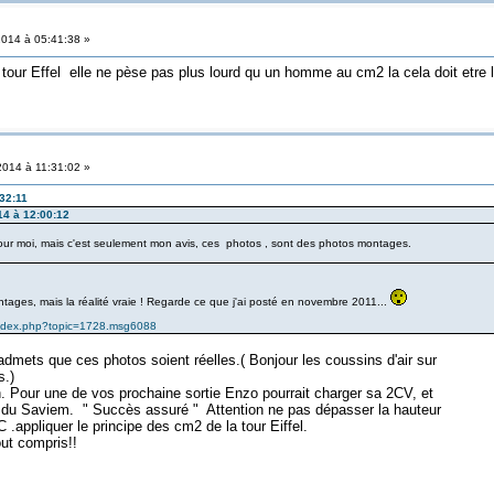
2014 à 05:41:38 »
 tour Effel elle ne pèse pas plus lourd qu un homme au cm2 la cela doit etre
2014 à 11:31:02 »
:32:11
14 à 12:00:12
our moi, mais c'est seulement mon avis, ces photos , sont des photos montages.
ages, mais la réalité vraie ! Regarde ce que j'ai posté en novembre 2011...
/index.php?topic=1728.msg6088
admets que ces photos soient réelles.( Bonjour les coussins d'air sur
s.)
. Pour une de vos prochaine sortie Enzo pourrait charger sa 2CV, et
 du Saviem. " Succès assuré " Attention ne pas dépasser la hauteur
 .appliquer le principe des cm2 de la tour Eiffel.
tout compris!!