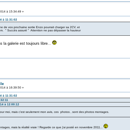
2014 à 15:34:49 »
14 à 11:31:02
ne de vos prochaine sortie Enzo pourrait charger sa 2CV, et
em. " Succès assuré " Attention ne pas dépasser la hauteur
 la galerie est toujours libre...
ile
2014 à 16:39:50 »
14 à 11:31:02
:32:11
014 à 12:00:12
pour moi, mais c'est seulement mon avis, ces photos , sont des photos montages.
ages, mais la réalité vraie ! Regarde ce que j'ai posté en novembre 2011...