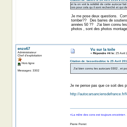
et la on voit la solidité de cette autocar fai
ces pour cela qu il sont recherché et qui d
Je me pose deux questions. Commen
tomber?? Des barres de soutiens av
années 50 ?? J'ai bien connu les 
photos , sont des photos monta
enzo67
Vu sur la toile
Administrateur
«
Répondre #4 le:
25 Avril 
Chef d'exploitation
Citation de: bessetisobloc le 25 Avril 20
Hors ligne
J'ai bien connu les autocars 0302 , et p
Messages: 3302
Je ne pense pas que ce soit des ph
http://autocarsanciensdefrance.f
«La mère des cons est toujours enceinte».
Pierre Perret