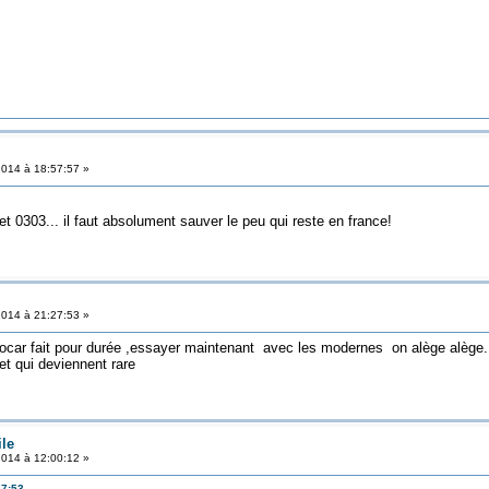
2014 à 18:57:57 »
t 0303... il faut absolument sauver le peu qui reste en france!
2014 à 21:27:53 »
tocar fait pour durée ,essayer maintenant avec les modernes on alège alège........
et qui deviennent rare
ile
2014 à 12:00:12 »
27:53