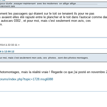
t pour durée ,essayer maintenant avec les modernes on alège alège..............................
eviennent rare
t les passagers qui étaient sur le toit se tenaient ils pour ne pas
aient elles été rajouté entre le plancher et le toit dans l'autocar comme da
autocars 0302 , et pour moi, mais c'est seulement mon avis, ces
ges.
2014 à 22:32:11 »
14 à 12:00:12
our moi, mais c'est seulement mon avis, ces photos , sont des photos montages.
otomontages, mais la réalité vraie ! Regarde ce que j'ai posté en novembre 
r/forums/index.php?topic=1728.msg6088