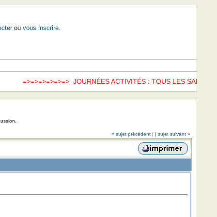
cter
ou
vous inscrire
.
=>=>=>=>=>=> JOURNÉES ACTIVITÉS : TOUS LES SAMEDIS =>
cussion.
« sujet précédent |
| sujet suivant »