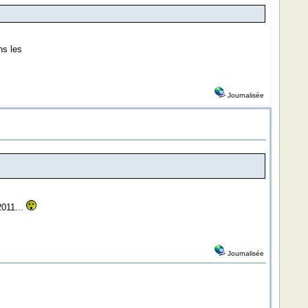
ns les
Journalisée
2011...
Journalisée