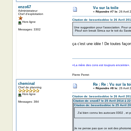
enzo67
Vu sur la toile
Administrateur
«
Répondre #7 le:
26 Avril 
Chef d'exploitation
Citation de: bessetisobloc le 26 Avril 20
Hors ligne
Une suggestion pour l'association. Pour u
Messages: 3302
Plouf son break Simca sur le toit du Savi
ça c'est une idée ! De toutes façons
«La mère des cons est toujours enceinte».
Pierre Perret
cheminal
Re : Re : Vu sur la to
Chef de planning
«
Répondre #8 le:
26 Avril 
Hors ligne
Citation de: bessetisobloc le 26 Avril 20
Citation de: enzo67 le 25 Avril 2014 à 22
Messages: 384
Citation de: bessetisobloc le 25 Avril 2
J'ai bien connu les autocars 0302 , et 
Je ne pense pas que ce soit des photomont