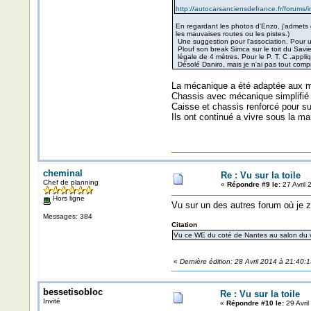
http://autocarsanciensdefrance.fr/forum
En regardant les photos d'Enzo, j'admets q
les mauvaises routes ou les pistes.)
Une suggestion pour l'association. Pour u
Plouf son break Simca sur le toit du Savi
légale de 4 mètres. Pour le P. T. C .appliqu
Désolé Daniro, mais je n'ai pas tout comp
La mécanique a été adaptée aux m
Chassis avec mécanique simplifié 
Caisse et chassis renforcé pour sup
Ils ont continué a vivre sous la m
cheminal
Re : Vu sur la toile
Chef de planning
«
Répondre #9 le:
27 Avril 
Hors ligne
Vu sur un des autres forum où je 
Messages: 384
Citation
Vu ce WE du coté de Nantes au salon du v
«
Dernière édition: 28 Avril 2014 à 21:40:
bessetisobloc
Re : Vu sur la toile
Invité
«
Répondre #10 le:
29 Avril