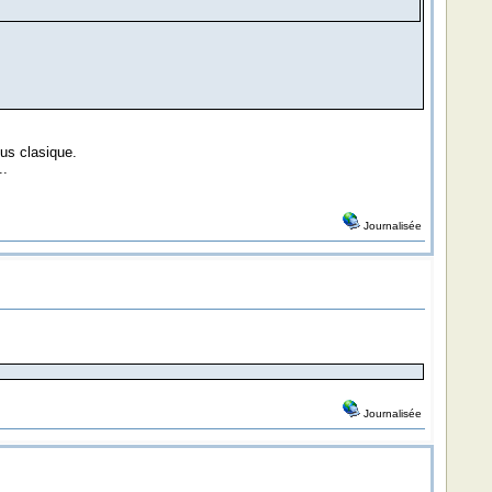
us clasique.
..
Journalisée
Journalisée