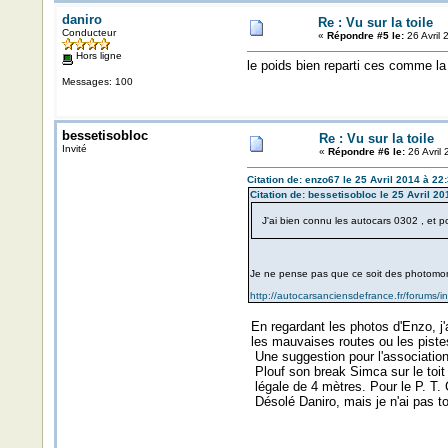
daniro
Re : Vu sur la toile
Conducteur
«
Répondre #5 le:
26 Avril 
Hors ligne
le poids bien reparti ces comme la
Messages: 100
bessetisobloc
Re : Vu sur la toile
Invité
«
Répondre #6 le:
26 Avril 
Citation de: enzo67 le 25 Avril 2014 à 22
Citation de: bessetisobloc le 25 Avril 20
J'ai bien connu les autocars 0302 , et p
Je ne pense pas que ce soit des photomont
http://autocarsanciensdefrance.fr/forums
En regardant les photos d'Enzo, j'
les mauvaises routes ou les piste
Une suggestion pour l'association
Plouf son break Simca sur le toit
légale de 4 mètres. Pour le P. T. C
Désolé Daniro, mais je n'ai pas 