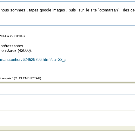
nous sommes , tapez google images , puis sur le site "otomarsan". des cent
2014 à 22:33:34 »
intéressantes
en-Jarez (42800):
rt_manutention/624629786.htm?ca=22_s
roit acquis.” (G. CLEMENCEAU)