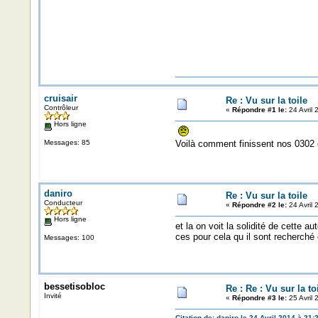
cruisair
Re : Vu sur la toile
Contrôleur
«
Répondre #1 le:
24 Avril 
Hors ligne
Messages: 85
Voilà comment finissent nos 0302 e
daniro
Re : Vu sur la toile
Conducteur
«
Répondre #2 le:
24 Avril 
Hors ligne
et la on voit la solidité de cette au
ces pour cela qu il sont recherché 
Messages: 100
bessetisobloc
Re : Re : Vu sur la to
Invité
«
Répondre #3 le:
25 Avril 
Citation de: daniro le 24 Avril 2014 à 21: