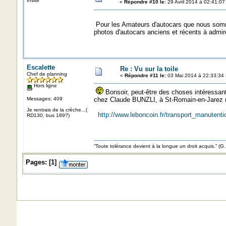
Invité
«
Répondre #10 le:
29 Avril 2014 à 02:41:07
Pour les Amateurs d'autocars que nous somm
photos d'autocars anciens et récents à admire
Escalette
Re : Vu sur la toile
Chef de planning
«
Répondre #11 le:
03 Mai 2014 à 22:33:34 
Hors ligne
Bonsoir, peut-être des choses intéressan
Messages: 409
chez Claude BUNZLI, à St-Romain-en-Jarez 
Je rentrais de la crèche...(
http://www.leboncoin.fr/transport_manuten
RD130, bus 189?)
“Toute tolérance devient à la longue un droit acquis.”
Pages:
[
1
]