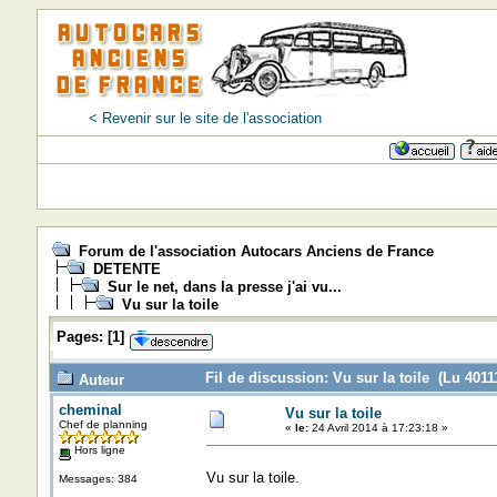
< Revenir sur le site de l'association
Forum de l'association Autocars Anciens de France
DETENTE
Sur le net, dans la presse j'ai vu...
Vu sur la toile
Pages:
[
1
]
Fil de discussion: Vu sur la toile (Lu 40111
Auteur
cheminal
Vu sur la toile
Chef de planning
«
le:
24 Avril 2014 à 17:23:18 »
Hors ligne
Vu sur la toile.
Messages: 384