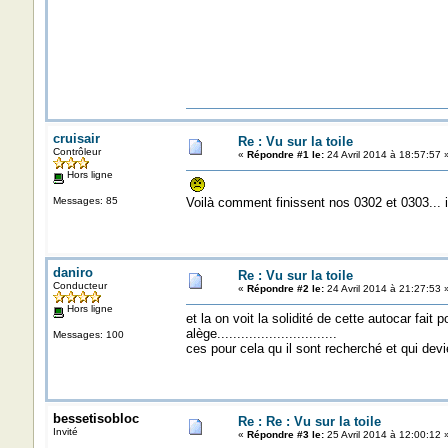
cruisair
Re : Vu sur la toile
Contrôleur
«
Répondre #1 le:
24 Avril 2014 à 18:57:57 
Hors ligne
Messages: 85
Voilà comment finissent nos 0302 et 0303... i
daniro
Re : Vu sur la toile
Conducteur
«
Répondre #2 le:
24 Avril 2014 à 21:27:53 
Hors ligne
et la on voit la solidité de cette autocar fa
alège..............................
Messages: 100
ces pour cela qu il sont recherché et qui devi
bessetisobloc
Re : Re : Vu sur la toile
Invité
«
Répondre #3 le:
25 Avril 2014 à 12:00:12 