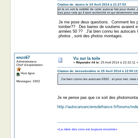
Citation de: daniro le 24 Avril 2014 à 21:27:53
et la on voit la solidité de cette autocar fait pour durée ,
ces pour cela qu il sont recherché et qui deviennent rar
Je me pose deux questions. Comment les passa
tomber?? Des barres de soutiens avaient elle
années 50 ?? J'ai bien connu les autocars 0
photos , sont des photos montages.
enzo67
Vu sur la toile
Administrateur
«
Répondre #4 le:
25 Avril 2014 à 22:32:11 
Chef d'exploitation
Citation de: bessetisobloc le 25 Avril 2014 à 12:00:12
Hors ligne
J'ai bien connu les autocars 0302 , et pour moi, mais
Messages: 3302
Je ne pense pas que ce soit des photomontage
http://autocarsanciensdefrance.fr/forums/i
«La mère des cons est toujours enceinte».