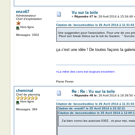
enzo67
Vu sur la toile
Administrateur
«
Répondre #7 le:
26 Avril 2014 à 15:34:49 
Chef d'exploitation
Citation de: bessetisobloc le 26 Avril 2014 à 11:31:02
Hors ligne
Une suggestion pour l'association. Pour une de vos pro
Messages: 3302
Plouf son break Simca sur le toit du Saviem. " Succès
ça c'est une idée ! De toutes façons la galerie
«La mère des cons est toujours enceinte».
Pierre Perret
cheminal
Re : Re : Vu sur la toile
Chef de planning
«
Répondre #8 le:
26 Avril 2014 à 16:39:50 
Hors ligne
Citation de: bessetisobloc le 26 Avril 2014 à 11:31:02
Citation de: enzo67 le 25 Avril 2014 à 22:32:11
Messages: 384
Citation de: bessetisobloc le 25 Avril 2014 à 12:00:1
J'ai bien connu les autocars 0302 , et pour moi, mai