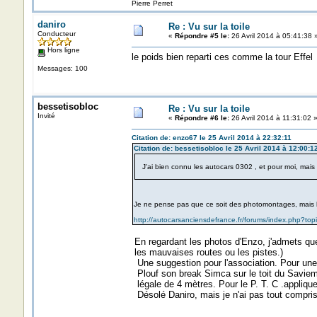
Pierre Perret
daniro
Re : Vu sur la toile
Conducteur
«
Répondre #5 le:
26 Avril 2014 à 05:41:38 
Hors ligne
le poids bien reparti ces comme la tour Effe
Messages: 100
bessetisobloc
Re : Vu sur la toile
Invité
«
Répondre #6 le:
26 Avril 2014 à 11:31:02 
Citation de: enzo67 le 25 Avril 2014 à 22:32:11
Citation de: bessetisobloc le 25 Avril 2014 à 12:00:1
J'ai bien connu les autocars 0302 , et pour moi, mai
Je ne pense pas que ce soit des photomontages, mais la
http://autocarsanciensdefrance.fr/forums/index.php?t
En regardant les photos d'Enzo, j'admets que 
les mauvaises routes ou les pistes.)
Une suggestion pour l'association. Pour une 
Plouf son break Simca sur le toit du Saviem
légale de 4 mètres. Pour le P. T. C .appliquer
Désolé Daniro, mais je n'ai pas tout compr