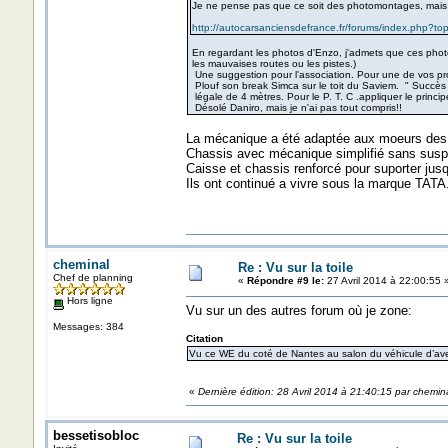
Je ne pense pas que ce soit des photomontages, mais l
http://autocarsanciensdefrance.fr/forums/index.php?t
En regardant les photos d'Enzo, j'admets que ces photos 
les mauvaises routes ou les pistes.)
Une suggestion pour l'association. Pour une de vos pro
Plouf son break Simca sur le toit du Saviem. " Succès
légale de 4 mètres. Pour le P. T. C .appliquer le princip
Désolé Daniro, mais je n'ai pas tout compris!!
La mécanique a été adaptée aux moeurs des 
Chassis avec mécanique simplifié sans suspe
Caisse et chassis renforcé pour suporter jusq
Ils ont continué a vivre sous la marque TATA
cheminal
Re : Vu sur la toile
Chef de planning
«
Répondre #9 le:
27 Avril 2014 à 22:00:55 
Hors ligne
Vu sur un des autres forum où je zone:
Messages: 384
Citation
Vu ce WE du coté de Nantes au salon du véhicule d’av
«
Dernière édition: 28 Avril 2014 à 21:40:15 par chemin
bessetisobloc
Re : Vu sur la toile