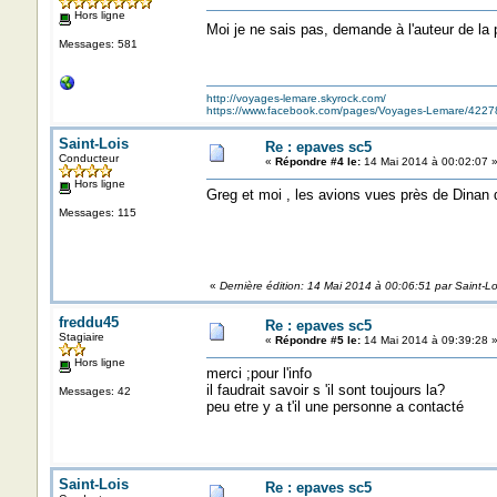
Hors ligne
Moi je ne sais pas, demande à l'auteur de la 
Messages: 581
http://voyages-lemare.skyrock.com/
https://www.facebook.com/pages/Voyages-Lemare/422
Saint-Lois
Re : epaves sc5
Conducteur
«
Répondre #4 le:
14 Mai 2014 à 00:02:07 
Hors ligne
Greg et moi , les avions vues près de Dinan 
Messages: 115
«
Dernière édition: 14 Mai 2014 à 00:06:51 par Saint-Lo
freddu45
Re : epaves sc5
Stagiaire
«
Répondre #5 le:
14 Mai 2014 à 09:39:28 
Hors ligne
merci ;pour l'info
il faudrait savoir s 'il sont toujours la?
Messages: 42
peu etre y a t'il une personne a contacté
Saint-Lois
Re : epaves sc5