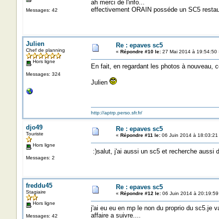
ah merci de l'info...
effectivement ORAIN posséde un SC5 restauré.
Messages: 42
Julien
Re : epaves sc5
Chef de planning
«
Répondre #10 le:
27 Mai 2014 à 19:54:50 
Hors ligne
En fait, en regardant les photos à nouveau, c
Messages: 324
Julien
http://aptrp.perso.sfr.fr/
djo49
Re : epaves sc5
Touriste
«
Répondre #11 le:
06 Juin 2014 à 18:03:21
Hors ligne
:)salut, j'ai aussi un sc5 et recherche aussi
Messages: 2
freddu45
Re : epaves sc5
Stagiaire
«
Répondre #12 le:
06 Juin 2014 à 20:19:59
Hors ligne
j'ai eu eu en mp le non du proprio du sc5.je
affaire a suivre....
Messages: 42