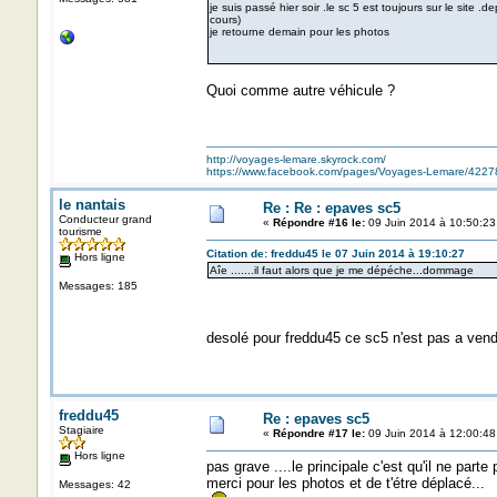
je suis passé hier soir .le sc 5 est toujours sur le site
cours)
je retourne demain pour les photos
Quoi comme autre véhicule ?
http://voyages-lemare.skyrock.com/
https://www.facebook.com/pages/Voyages-Lemare/422
le nantais
Re : Re : epaves sc5
Conducteur grand
«
Répondre #16 le:
09 Juin 2014 à 10:50:23
tourisme
Citation de: freddu45 le 07 Juin 2014 à 19:10:27
Hors ligne
Aîe .......il faut alors que je me dépéche...dommage
Messages: 185
desolé pour freddu45 ce sc5 n'est pas a vendre
freddu45
Re : epaves sc5
Stagiaire
«
Répondre #17 le:
09 Juin 2014 à 12:00:48
Hors ligne
pas grave ....le principale c'est qu'il ne parte p
merci pour les photos et de t'étre déplacé...
Messages: 42