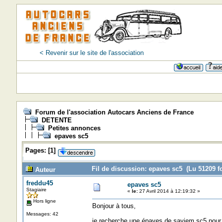
< Revenir sur le site de l'association
Forum de l'association Autocars Anciens de France
DETENTE
Petites annonces
epaves sc5
Pages:
[
1
]
Fil de discussion: epaves sc5 (Lu 51209 fo
Auteur
freddu45
epaves sc5
Stagiaire
«
le:
27 Avril 2014 à 12:19:32 »
Hors ligne
Bonjour à tous,
Messages: 42
je recherche une épaves de saviem sc5 pour