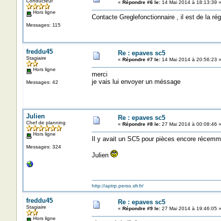
Conducteur
«
Répondre #6 le:
14 Mai 2014 à 18:13:39 
Hors ligne
Contacte Greglefonctionnaire , il est de la ré
Messages: 115
freddu45
Re : epaves sc5
Stagiaire
«
Répondre #7 le:
14 Mai 2014 à 20:56:23 
Hors ligne
merci
je vais lui envoyer un méssage
Messages: 42
Julien
Re : epaves sc5
Chef de planning
«
Répondre #8 le:
27 Mai 2014 à 00:08:46 
Hors ligne
Il y avait un SC5 pour pièces encore récemm
Messages: 324
Julien
http://aptrp.perso.sfr.fr/
freddu45
Re : epaves sc5
Stagiaire
«
Répondre #9 le:
27 Mai 2014 à 19:46:05 
Hors ligne