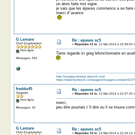
un alors faite moi signe.
je sais que les épaves commence a se faire r
merci d' avance
G Lemare
Re : epaves sc5
Chef d'exploitation
«
Répondre #1 le:
12 Mai 2014 à 22:59:03 
Hors ligne
Tiens regarde ici greg lefonctionnaire en avai
Messages: 581
http://voyages-lemare.skyrock.com/
https://www.facebook.com/pages/Voyages-Lemare/422
freddu45
Re : epaves sc5
Stagiaire
«
Répondre #2 le:
13 Mai 2014 à 21:07:20 
Hors ligne
merci ,
peu étre pourrais t 'il dire ou il se trouve.co
Messages: 42
G Lemare
Re : epaves sc5
Chef d'exploitation
«
Répondre #3 le:
13 Mai 2014 à 22:34:13 