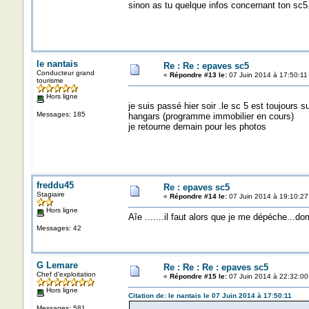
sinon as tu quelque infos concernant ton sc5
le nantais
Re : Re : epaves sc5
Conducteur grand
«
Répondre #13 le:
07 Juin 2014 à 17:50:11
tourisme
Hors ligne
je suis passé hier soir .le sc 5 est toujours 
Messages: 185
hangars (programme immobilier en cours)
je retourne demain pour les photos
freddu45
Re : epaves sc5
Stagiaire
«
Répondre #14 le:
07 Juin 2014 à 19:10:27
Hors ligne
Aîe .......il faut alors que je me dépéche...
Messages: 42
G Lemare
Re : Re : Re : epaves sc5
Chef d'exploitation
«
Répondre #15 le:
07 Juin 2014 à 22:32:00
Hors ligne
Citation de: le nantais le 07 Juin 2014 à 17:50:11
Messages: 581