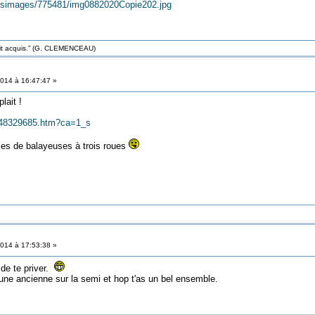
esimages/775481/img0882020Copie202.jpg
roit acquis.” (G. CLEMENCEAU)
014 à 16:47:47 »
lait !
s/648329685.htm?ca=1_s
es de balayeuses à trois roues
014 à 17:53:38 »
 de te priver.
une ancienne sur la semi et hop t'as un bel ensemble.