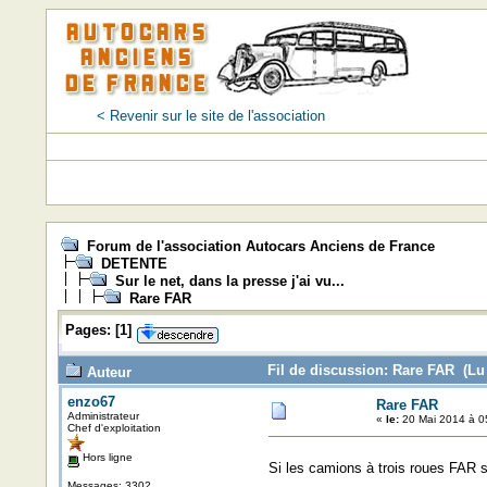
< Revenir sur le site de l'association
Forum de l'association Autocars Anciens de France
DETENTE
Sur le net, dans la presse j'ai vu...
Rare FAR
Pages:
[
1
]
Fil de discussion: Rare FAR (Lu 
Auteur
enzo67
Rare FAR
Administrateur
«
le:
20 Mai 2014 à 0
Chef d'exploitation
Hors ligne
Si les camions à trois roues FAR s
Messages: 3302