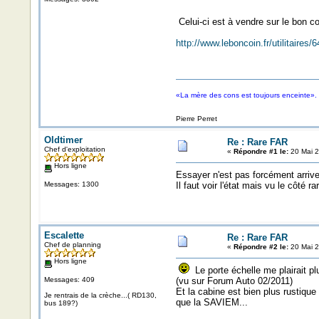
Celui-ci est à vendre sur le bon coi
http://www.leboncoin.fr/utilitaire
«La mère des cons est toujours enceinte».
Pierre Perret
Oldtimer
Re : Rare FAR
Chef d'exploitation
«
Répondre #1 le:
20 Mai 2
Hors ligne
Essayer n'est pas forcément arriv
Messages: 1300
Il faut voir l'état mais vu le côté
Escalette
Re : Rare FAR
Chef de planning
«
Répondre #2 le:
20 Mai 2
Hors ligne
Le porte échelle me plairait pl
Messages: 409
(vu sur Forum Auto 02/2011)
Et la cabine est bien plus rustique
Je rentrais de la crèche...( RD130,
que la SAVIEM...
bus 189?)