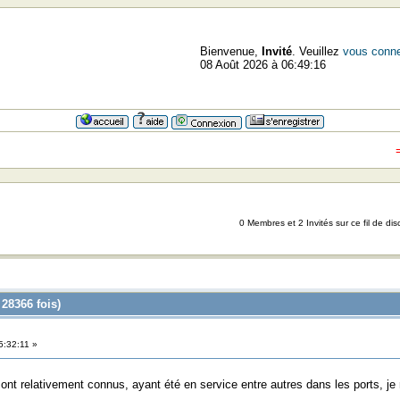
Bienvenue,
Invité
. Veuillez
vous conne
08 Août 2026 à 06:49:16
=>=>
0 Membres et 2 Invités sur ce fil de dis
28366 fois)
5:32:11 »
ont relativement connus, ayant été en service entre autres dans les ports, je