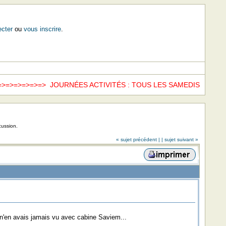
cter
ou
vous inscrire
.
=>=>=>=> JOURNÉES ACTIVITÉS : TOUS LES SAMEDIS =>=>
ww
cussion.
« sujet précédent |
| sujet suivant »
 n'en avais jamais vu avec cabine Saviem...