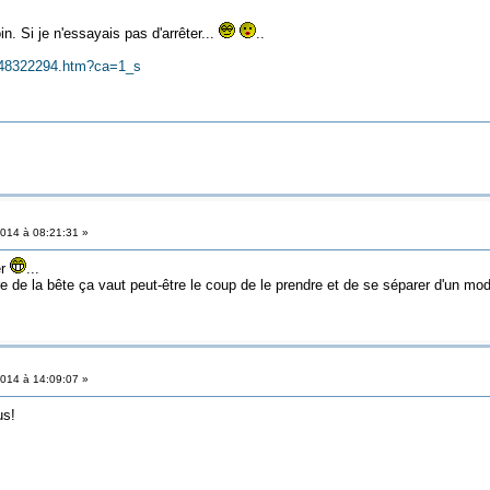
n. Si je n'essayais pas d'arrêter...
..
s/648322294.htm?ca=1_s
014 à 08:21:31 »
er
...
 rare de la bête ça vaut peut-être le coup de le prendre et de se séparer d'un 
014 à 14:09:07 »
us!