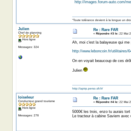
http://images.forum-auto.com/m
“Toute tolérance devient à la longue un d
Julien
Re : Rare FAR
Chef de planning
«
Répondre #3 le:
22 Mai 2
Hors ligne
Ah, moi c'est la balayeuse qui me p
Messages: 324
http://www.leboncoin.fr/utilitaire
On en voyait beaucoup de ces drôl
Julien
http://aptrp.perso.sfr.fr/
loiseleur
Re : Rare FAR
Conducteur grand tourisme
«
Répondre #4 le:
22 Mai 2
Hors ligne
5000€ les trois, enzo tu aurais tort
Messages: 276
Le tracteur à cabine Saviem avec 