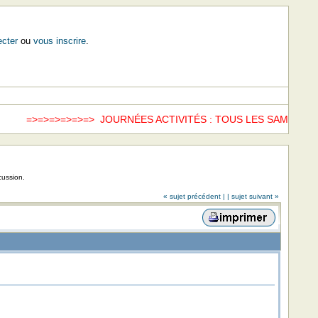
cter
ou
vous inscrire
.
>=>=>=>=>=> JOURNÉES ACTIVITÉS : TOUS LES SAMEDIS =>=
cussion.
« sujet précédent |
| sujet suivant »