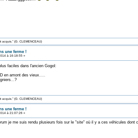
roit acquis.” (G. CLEMENCEAU)
ns une ferme !
2014 à 16:18:55 »
s faciles dans l'ancien Gogol:
D en amont des vieux.....
gniers...?
roit acquis.” (G. CLEMENCEAU)
ns une ferme !
2014 à 21:07:26 »
orum je me suis rendu plusieurs fois sur le "site" où il y a ces véhicules dont 