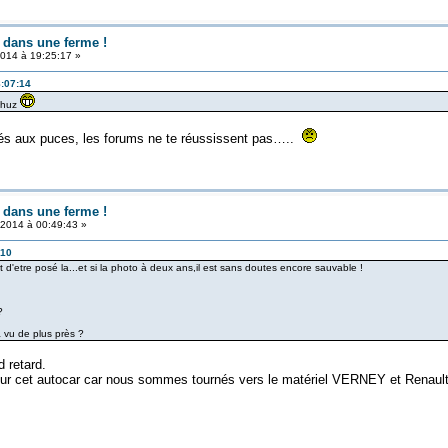
 dans une ferme !
014 à 19:25:17 »
8:07:14
 Rhuz
hés aux puces, les forums ne te réussissent pas…..
 dans une ferme !
t 2014 à 00:49:43 »
:10
t d'etre posé la...et si la photo à deux ans,il est sans doutes encore sauvable !
?
'a vu de plus près ?
 retard.
sur cet autocar car nous sommes tournés vers le matériel VERNEY et Renaul