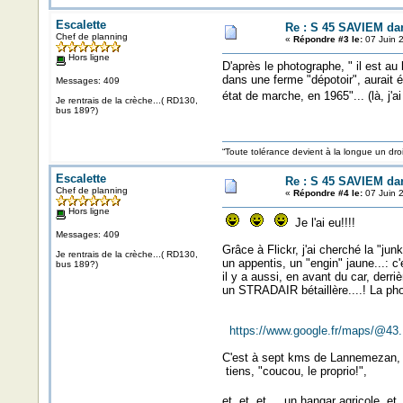
Escalette
Re : S 45 SAVIEM da
Chef de planning
«
Répondre #3 le:
07 Juin 
Hors ligne
D'après le photographe, " il est au 
dans une ferme "dépotoir", aurait é
Messages: 409
état de marche, en 1965"... (là, j'a
Je rentrais de la crèche...( RD130,
bus 189?)
“Toute tolérance devient à la longue un d
Escalette
Re : S 45 SAVIEM da
Chef de planning
«
Répondre #4 le:
07 Juin 2
Hors ligne
Je l'ai eu!!!!
Messages: 409
Grâce à Flickr, j'ai cherché la "jun
Je rentrais de la crèche...( RD130,
un appentis, un "engin" jaune...: c'
bus 189?)
il y a aussi, en avant du car, derriè
un STRADAIR bétaillère....! La ph
https://www.google.fr/maps/@43.
C'est à sept kms de Lannemezan, i
tiens, "coucou, le proprio!",
et, et, et.... un hangar agricole, et