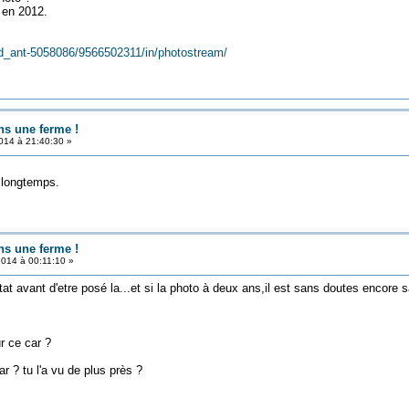
 en 2012.
/d_ant-5058086/9566502311/in/photostream/
ns une ferme !
014 à 21:40:30 »
 longtemps.
ns une ferme !
014 à 00:11:10 »
état avant d'etre posé la...et si la photo à deux ans,il est sans doutes encore 
r ce car ?
ar ? tu l'a vu de plus près ?