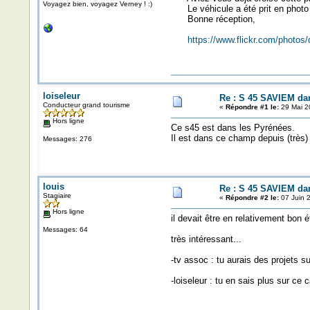
Voyagez bien, voyagez Verney ! :)
Le véhicule a été prit en photo
Bonne réception,
https://www.flickr.com/photos
loiseleur
Re : S 45 SAVIEM da
Conducteur grand tourisme
«
Répondre #1 le:
29 Mai 2
Hors ligne
Ce s45 est dans les Pyrénées.
Il est dans ce champ depuis (très)
Messages: 276
louis
Re : S 45 SAVIEM da
Stagiaire
«
Répondre #2 le:
07 Juin 2
Hors ligne
il devait être en relativement bon 
Messages: 64
très intéressant...
-tv assoc : tu aurais des projets su
-loiseleur : tu en sais plus sur ce c