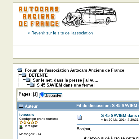
< Revenir sur le site de l'association
Forum de l'association Autocars Anciens de France
DETENTE
Sur le net, dans la presse j'ai vu...
S 45 SAVIEM dans une ferme !
Pages:
[
1
]
Fil de discussion: S 45 SAVIEM 
Auteur
tvassos
S 45 SAVIEM dans u
Conducteur grand tourisme
«
le:
29 Mai 2014 à 20:31
Hors ligne
Bonjour,
Messages: 214
Aviez-vous déjà croisé cette p