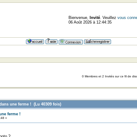
Bienvenue,
Invité
. Veuillez
vous conne
06 Août 2026 à 12:44:35
=
0 Membres et 2 Invités sur ce fil de dis
dans une ferme ! (Lu 40309 fois)
ne ferme !
:48 »
hoto ?