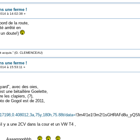
ns une ferme !
2014 à 14:02:38 »
bord de la route,
té arrêté en
i un doute!)
roit acquis.” (G. CLEMENCEAU)
ns une ferme !
014 à 15:53:11 »
kyard", avec des oies,
est une bétaillère Goelette,
re les clapiers, (?),
oto de Gogol est de 2011,
17198,0.408012,3a,75y,180h,75.88t/data=
!3m4!1e1!3m2!1sGHRAFd8u_yQSM
l y a une 2CV dans la cour et un VW T4 ,
..... Aaaarrggghhh....