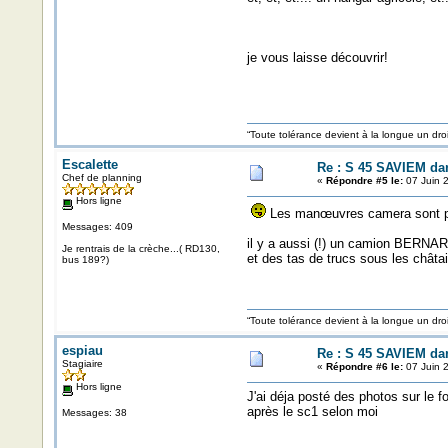
je vous laisse découvrir!
“Toute tolérance devient à la longue un d
Escalette
Re : S 45 SAVIEM da
Chef de planning
«
Répondre #5 le:
07 Juin 
Hors ligne
Les manœuvres camera sont plu
Messages: 409
il y a aussi (!) un camion BERNAR
Je rentrais de la crèche...( RD130,
et des tas de trucs sous les châtai
bus 189?)
“Toute tolérance devient à la longue un d
espiau
Re : S 45 SAVIEM da
Stagiaire
«
Répondre #6 le:
07 Juin 
Hors ligne
J'ai déja posté des photos sur le f
après le sc1 selon moi
Messages: 38