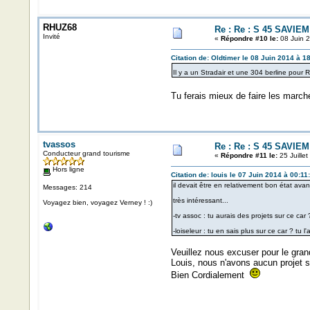
RHUZ68
Re : Re : S 45 SAVIEM
Invité
«
Répondre #10 le:
08 Juin 2
Citation de: Oldtimer le 08 Juin 2014 à 1
Il y a un Stradair et une 304 berline pour
Tu ferais mieux de faire les marc
tvassos
Re : Re : S 45 SAVIEM
Conducteur grand tourisme
«
Répondre #11 le:
25 Juille
Hors ligne
Citation de: louis le 07 Juin 2014 à 00:11
il devait être en relativement bon état avan
Messages: 214
très intéressant...
Voyagez bien, voyagez Verney ! :)
-tv assoc : tu aurais des projets sur ce car 
-loiseleur : tu en sais plus sur ce car ? tu l
Veuillez nous excuser pour le grand
Louis, nous n'avons aucun projet 
Bien Cordialement