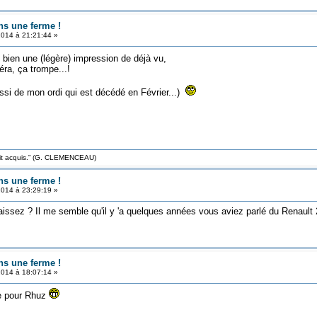
ns une ferme !
2014 à 21:21:44 »
bien une (légère) impression de déjà vu,
éra, ça trompe...!
si de mon ordi qui est décédé en Février...)
roit acquis.” (G. CLEMENCEAU)
ns une ferme !
2014 à 23:29:19 »
ssez ? Il me semble qu'il y 'a quelques années vous aviez parlé du Renault 2
ns une ferme !
2014 à 18:07:14 »
ne pour Rhuz