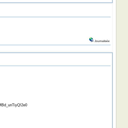
Journalisée
Bd_unTiyQ!2e0