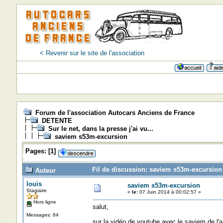
< Revenir sur le site de l'association
Forum de l'association Autocars Anciens de France
DETENTE
Sur le net, dans la presse j'ai vu...
saviem s53m-excursion
Pages:
[
1
]
Fil de discussion: saviem s53m-excursion 
Auteur
louis
saviem s53m-excursion
Stagiaire
«
le:
07 Juin 2014 à 00:02:57 »
Hors ligne
salut,
Messages: 64
sur la vidéo de youtube avec le saviem de l'a