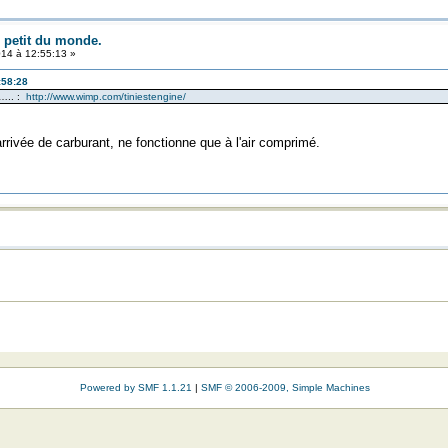
s petit du monde.
14 à 12:55:13 »
:58:28
n….. :
http://www.wimp.com/tiniestengine/
'arrivée de carburant, ne fonctionne que à l'air comprimé.
Powered by SMF 1.1.21
|
SMF © 2006-2009, Simple Machines