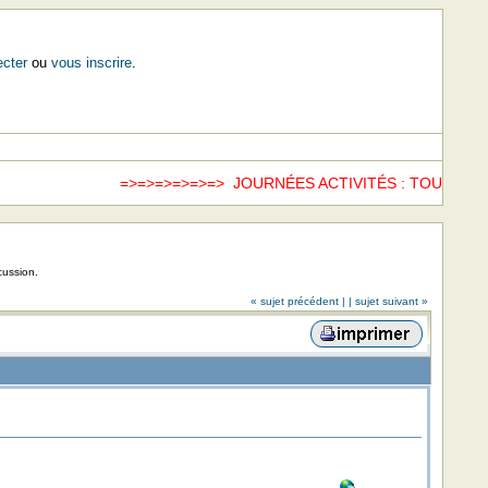
cter
ou
vous inscrire
.
=>=>=>=>=>=> JOURNÉES ACTIVITÉS : TOUS LES
cussion.
« sujet précédent |
| sujet suivant »