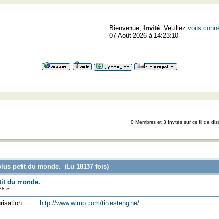
Bienvenue,
Invité
. Veuillez
vous conne
07 Août 2026 à 14:23:10
0 Membres et 3 Invités sur ce fil de dis
plus petit du monde. (Lu 18137 fois)
tit du monde.
28 »
urisation….. :
http://www.wimp.com/tiniestengine/