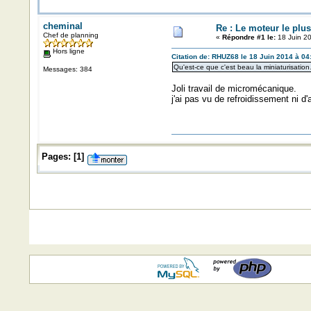
cheminal
Re : Le moteur le plu
Chef de planning
«
Répondre #1 le:
18 Juin 20
Hors ligne
Citation de: RHUZ68 le 18 Juin 2014 à 04
Qu'est-ce que c'est beau la miniaturisatio
Messages: 384
Joli travail de micromécanique.
j'ai pas vu de refroidissement ni d
Pages:
[
1
]