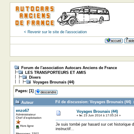
< Revenir sur le site de l'association
Forum de l'association Autocars Anciens de France
LES TRANSPORTEURS ET AMIS
Divers
Voyages Brounais (44)
Pages:
[
1
]
Fil de discussion: Voyages Brounais (44) (
Auteur
enzo67
Voyages Brounais (44)
Administrateur
«
le:
23 Juin 2014 à 17:05:24 »
Chef d'exploitation
Je suis tombé par hasard sur cet historique
Hors ligne
instructif...
Messages: 3302