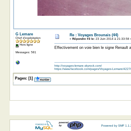
G Lemare
Re : Voyages Brounais (44)
Chef d'exploitation
«
Répondre #3 le:
23 Juin 2014 à 21:33:58 
Hors ligne
Effectivement on voie bien le signe Renault 
Messages: 581
http://voyages-lemare.skyrock.com/
https://www.facebook.com/pages/Voyages-Lemare/422
Pages:
[
1
]
Powered by SMF 1.1.