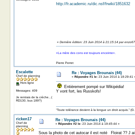
http://fr.academic.ru/dic.nsf/frwiki/1851632
«
Dernière édition: 23 Juin 2014 à 21:15:14 par enzo67
«La mère des cons est toujours enceinte».
Pierre Perret
Escalette
Re : Voyages Brounais (44)
Chef de planning
«
Répondre #1 le:
23 Juin 2014 à 18:29:41 
Hors ligne
Entièrement pompé sur Wikipédia!
Messages: 409
Y vont fort, les Russkofs!
Je rentrais de la crèche...(
RD130, bus 189?)
“Toute tolérance devient à la longue un droit acquis.”
ricken17
Re : Voyages Brounais (44)
Chef de
«
Répondre #2 le:
23 Juin 2014 à 19:45:44 »
planning
Sous la photo de cet autocar il est noté Floirat ?? J aim