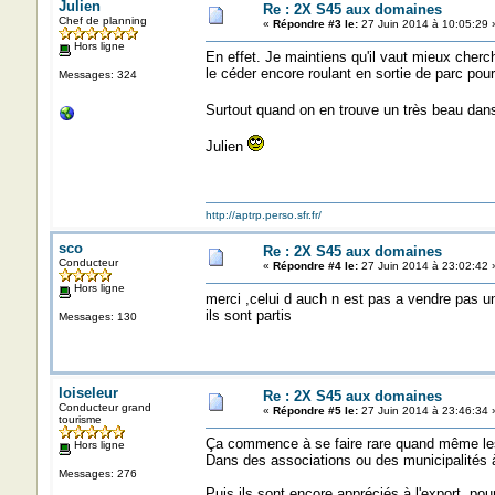
Julien
Re : 2X S45 aux domaines
Chef de planning
«
Répondre #3 le:
27 Juin 2014 à 10:05:29 
Hors ligne
En effet. Je maintiens qu'il vaut mieux cherc
le céder encore roulant en sortie de parc pou
Messages: 324
Surtout quand on en trouve un très beau dan
Julien
http://aptrp.perso.sfr.fr/
sco
Re : 2X S45 aux domaines
Conducteur
«
Répondre #4 le:
27 Juin 2014 à 23:02:42 
Hors ligne
merci ,celui d auch n est pas a vendre pas un s
ils sont partis
Messages: 130
loiseleur
Re : 2X S45 aux domaines
Conducteur grand
«
Répondre #5 le:
27 Juin 2014 à 23:46:34 
tourisme
Ça commence à se faire rare quand même les
Hors ligne
Dans des associations ou des municipalités à 
Messages: 276
Puis ils sont encore appréciés à l'export, po