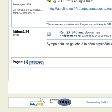
@SCO: "mis en ligne hier"
Messages: 409
http://autoline-eu.fr/sf/autocarautobus-a
Je rentrais de la crèche...(
RD130, bus 189?)
“Toute tolérance devient à la longue un droit acquis.”
kitbus1/24
Re : 2X S45 aux domaines
Invité
«
Répondre #9 le:
22 Août 2014 à 15:06:23 
Sympa celui de gauche à la déco psychédéliq
Pages:
[
1
]
Powered by SMF 1.1.