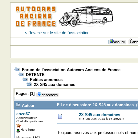
< Revenir sur le site de l'association
Forum de l'association Autocars Anciens de France
DETENTE
Petites annonces
2X S45 aux domaines
Pages:
[
1
]
Fil de discussion: 2X S45 aux domaines (L
Auteur
enzo67
2X S45 aux domaines
Administrateur
«
le:
26 Juin 2014 à 16:49:21 »
Chef d'exploitation
Hors ligne
Toujours réservés aux professionnels et non
Messages: 3302