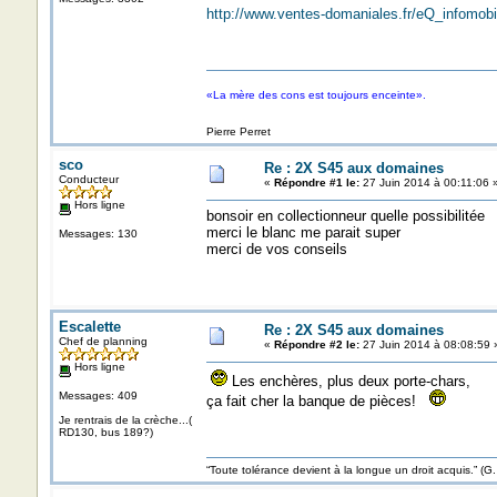
http://www.ventes-domaniales.fr/eQ_infomob
«La mère des cons est toujours enceinte».
Pierre Perret
sco
Re : 2X S45 aux domaines
Conducteur
«
Répondre #1 le:
27 Juin 2014 à 00:11:06 
Hors ligne
bonsoir en collectionneur quelle possibilitée
merci le blanc me parait super
Messages: 130
merci de vos conseils
Escalette
Re : 2X S45 aux domaines
Chef de planning
«
Répondre #2 le:
27 Juin 2014 à 08:08:59 
Hors ligne
Les enchères, plus deux porte-chars,
Messages: 409
ça fait cher la banque de pièces!
Je rentrais de la crèche...(
RD130, bus 189?)
“Toute tolérance devient à la longue un droit acquis.”