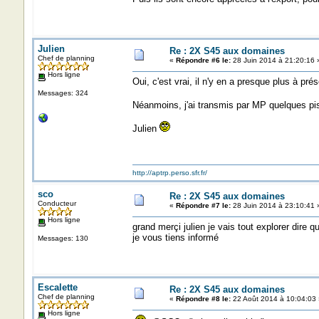
Julien
Re : 2X S45 aux domaines
Chef de planning
«
Répondre #6 le:
28 Juin 2014 à 21:20:16 
Hors ligne
Oui, c'est vrai, il n'y en a presque plus à pr
Messages: 324
Néanmoins, j'ai transmis par MP quelques pis
Julien
http://aptrp.perso.sfr.fr/
sco
Re : 2X S45 aux domaines
Conducteur
«
Répondre #7 le:
28 Juin 2014 à 23:10:41 
Hors ligne
grand merçi julien je vais tout explorer dire q
je vous tiens informé
Messages: 130
Escalette
Re : 2X S45 aux domaines
Chef de planning
«
Répondre #8 le:
22 Août 2014 à 10:04:03 
Hors ligne