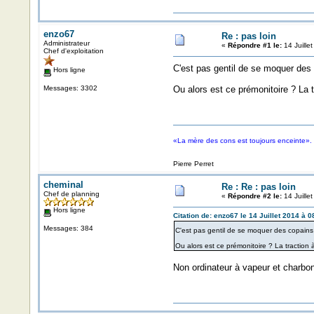
enzo67
Re : pas loin
Administrateur
«
Répondre #1 le:
14 Juille
Chef d'exploitation
C'est pas gentil de se moquer des 
Hors ligne
Messages: 3302
Ou alors est ce prémonitoire ? La t
«La mère des cons est toujours enceinte».
Pierre Perret
cheminal
Re : Re : pas loin
Chef de planning
«
Répondre #2 le:
14 Juille
Hors ligne
Citation de: enzo67 le 14 Juillet 2014 à 0
Messages: 384
C'est pas gentil de se moquer des copains 
Ou alors est ce prémonitoire ? La traction 
Non ordinateur à vapeur et charbo