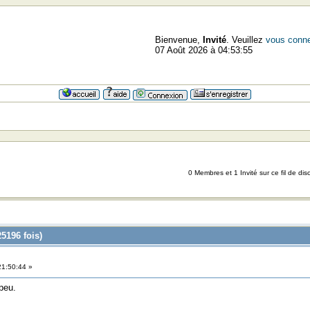
Bienvenue,
Invité
. Veuillez
vous conne
07 Août 2026 à 04:53:55
0 Membres et 1 Invité sur ce fil de dis
5196 fois)
21:50:44 »
 peu.