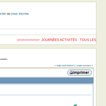
cter
ou
vous inscrire
.
=>=>=>=>=>=> JOURNÉES ACTIVITÉS : TOUS LES SAME
cussion.
« sujet précédent |
| sujet suivant »