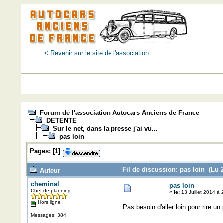
< Revenir sur le site de l'association
Forum de l'association Autocars Anciens de France
DETENTE
Sur le net, dans la presse j'ai vu...
pas loin
Pages:
[
1
]
Fil de discussion: pas loin (Lu 2
Auteur
cheminal
pas loin
Chef de planning
«
le:
13 Juillet 2014 à 
Hors ligne
Pas besoin d'aller loin pour rire un
Messages: 384