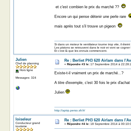
et c'est combien le prix du marché ??
Encore un qui pense détenir une perle rare
mais après tout s'il trouve un pigeon
Si dans un moteur le ventilateur tourne trop vite, il éteint
Les pistons se retrouvent dans le noir et vont se cogner
Et c’est là que les ennuis commencent.
Julien
Re : Berliet PH3 620 Airlam dans l'A
Chef de planning
«
Répondre #3 le:
17 Septembre 2014 à 22:28:
Hors ligne
Existe-t-il vraiment un prix de marché...?
Messages: 324
A titre d'exemple, c'est 30 fois le prix d'ac
Julien
http://aptrp.perso.sfr.fr/
loiseleur
Re : Berliet PH3 620 Airlam dans l'A
Conducteur grand
«
Répondre #4 le:
18 Septembre 2014 à 00:10:
tourisme