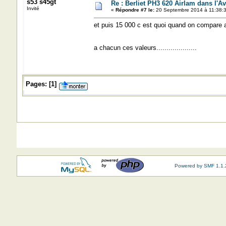
s53 s45gt
Re : Berliet PH3 620 Airlam dans l'A
Invité
«
Répondre #7 le:
20 Septembre 2014 à 11:38:3
et puis 15 000 c est quoi quand on compare av
a chacun ces valeurs....................
Pages:
[
1
]
Powered by SMF 1.1.