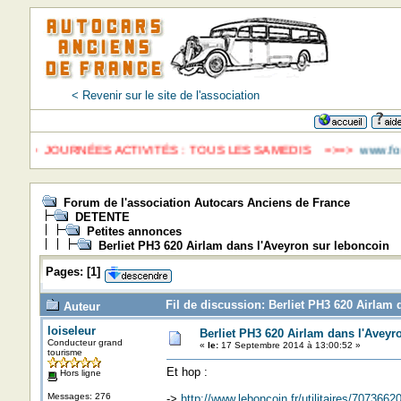
< Revenir sur le site de l'association
=> JOURNÉES ACTIVITÉS : TOUS LES SAMEDIS =>=>
www.fonda
Forum de l'association Autocars Anciens de France
DETENTE
Petites annonces
Berliet PH3 620 Airlam dans l'Aveyron sur leboncoin
Pages:
[
1
]
Fil de discussion: Berliet PH3 620 Airlam 
Auteur
loiseleur
Berliet PH3 620 Airlam dans l'Aveyr
Conducteur grand
«
le:
17 Septembre 2014 à 13:00:52 »
tourisme
Et hop :
Hors ligne
Messages: 276
->
http://www.leboncoin.fr/utilitaires/70736