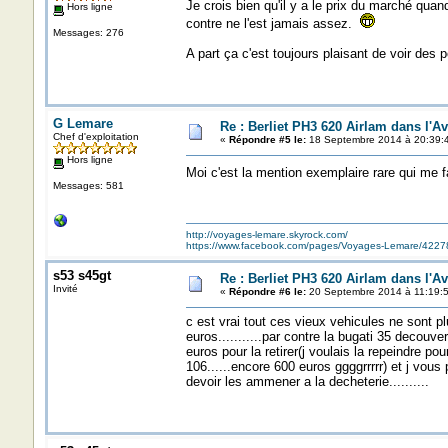
Je crois bien qu'il y a le prix du marché quan
Hors ligne
contre ne l'est jamais assez.
Messages: 276
A part ça c'est toujours plaisant de voir des
G Lemare
Re : Berliet PH3 620 Airlam dans l'A
Chef d'exploitation
«
Répondre #5 le:
18 Septembre 2014 à 20:39:
Hors ligne
Moi c'est la mention exemplaire rare qui me f
Messages: 581
http://voyages-lemare.skyrock.com/
https://www.facebook.com/pages/Voyages-Lemare/422
s53 s45gt
Re : Berliet PH3 620 Airlam dans l'A
Invité
«
Répondre #6 le:
20 Septembre 2014 à 11:19:5
c est vrai tout ces vieux vehicules ne sont p
euros...........par contre la bugati 35 decou
euros pour la retirer(j voulais la repeindre 
106......encore 600 euros ggggrrrrr) et j vo
devoir les ammener a la decheterie..........