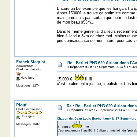
Encore un bel exemple que les hangars frança
Après 15000€ je trouve ça optimiste comme mi
mais je ne suis pas certain que notre industr
de mon beau s53m...
Dans le même genre j'ai d'ailleurs récemmen
bien à l'abri à 3km de chez moi. Malheureusem
pris connaissance de mon intérêt pour ces vi
Franck Siegrist
Re : Berliet PH3 620 Airlam dans l'A
Administrateur
«
Répondre #1 le:
17 Septembre 2014 à 17:16:1
Chef d'exploitation
Hors ligne
15.000 €
!!!!!!!
c'est totalement injustifié, irréaliste et très 
Messages: 1274
Plouf
Re : Re : Berliet PH3 620 Airlam dan
Chef d'exploitation
«
Répondre #2 le:
17 Septembre 2014 à 18:02:4
Hors ligne
Citation de: Jean Louis Eschenlauer le 17 Septembre
Messages: 1607
15.000 €
!!!!!!!
c'est totalement injustifié, irréaliste et très loin du "prix