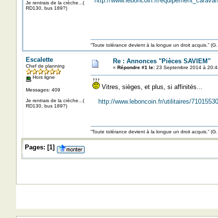
http://www.leboncoin.fr/equipement_carav
Je rentrais de la crèche...(
RD130, bus 189?)
“Toute tolérance devient à la longue un droit acquis.”
Escalette
Re : Annonces "Pièces SAVIEM"
Chef de planning
«
Répondre #1 le:
23 Septembre 2014 à 20:4
Hors ligne
Vitres, sièges, et plus, si affinités...
Messages: 409
Je rentrais de la crèche...(
http://www.leboncoin.fr/utilitaires/71015
RD130, bus 189?)
“Toute tolérance devient à la longue un droit acquis.”
Pages:
[
1
]