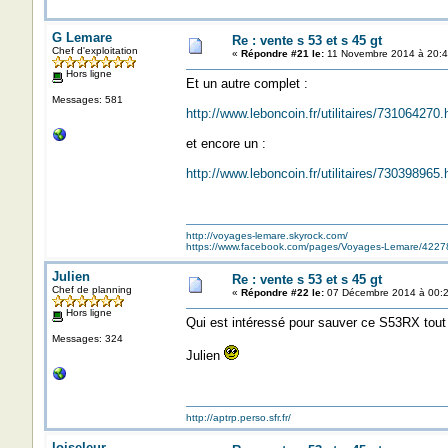
G Lemare
Re : vente s 53 et s 45 gt
Chef d'exploitation
«
Répondre #21 le:
11 Novembre 2014 à 20:4
Hors ligne
Et un autre complet :
Messages: 581
http://www.leboncoin.fr/utilitaires/73106427
et encore un :
http://www.leboncoin.fr/utilitaires/73039896
http://voyages-lemare.skyrock.com/
https://www.facebook.com/pages/Voyages-Lemare/422
Julien
Re : vente s 53 et s 45 gt
Chef de planning
«
Répondre #22 le:
07 Décembre 2014 à 00:2
Hors ligne
Qui est intéressé pour sauver ce S53RX tout
Messages: 324
Julien
http://aptrp.perso.sfr.fr/
loiseleur