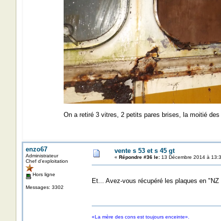
On a retiré 3 vitres, 2 petits pares brises, la moitié des
enzo67
vente s 53 et s 45 gt
Administrateur
«
Répondre #36 le:
13 Décembre 2014 à 13:3
Chef d'exploitation
Hors ligne
Et... Avez-vous récupéré les plaques en "NZ
Messages: 3302
«La mère des cons est toujours enceinte».