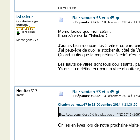
Pierre Perret
loiseleur
Re : vente s 53 et s 45 gt
Conducteur grand
«
Répondre #37 le:
13 Décembre 2014 à 14:1
tourisme
Même faciés que mon s53m.
Hors ligne
Il est où dans le Finistère ?
Messages: 276
J'aurais bien récupéré les 3 vitres de pare-bri
J'ai peut-être de quoi le stocker du côté de V
Quand tu dis que le propriétaire "cède" c'est c
Les hauts de vitres sont tous coulissants, 
Ya aussi un déflecteur pour la vitre chauffeur
Heuliez317
Re : vente s 53 et s 45 gt
Invité
«
Répondre #38 le:
13 Décembre 2014 à 16:4
Citation de: enzo67 le 13 Décembre 2014 à 13:36:50
Et... Avez-vous récupéré les plaques en "NZ 29" ? (196
On les enlèves lors de notre prochaine visite