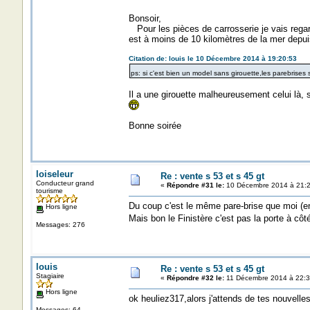
Bonsoir,
Pour les pièces de carrosserie je vais regar
est à moins de 10 kilomètres de la mer depui
Citation de: louis le 10 Décembre 2014 à 19:20:53
ps: si c'est bien un model sans girouette,les parebrises
Il a une girouette malheureusement celui là, s
Bonne soirée
loiseleur
Re : vente s 53 et s 45 gt
Conducteur grand
«
Répondre #31 le:
10 Décembre 2014 à 21:2
tourisme
Du coup c'est le même pare-brise que moi (en
Hors ligne
Mais bon le Finistère c'est pas la porte à côt
Messages: 276
louis
Re : vente s 53 et s 45 gt
Stagiaire
«
Répondre #32 le:
11 Décembre 2014 à 22:3
Hors ligne
ok heuliez317,alors j'attends de tes nouvelles
Messages: 64