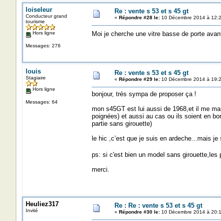
loiseleur
Re : vente s 53 et s 45 gt
Conducteur grand
«
Répondre #28 le:
10 Décembre 2014 à 12:2
tourisme
Hors ligne
Moi je cherche une vitre basse de porte avan
Messages: 276
louis
Re : vente s 53 et s 45 gt
Stagiaire
«
Répondre #29 le:
10 Décembre 2014 à 19:2
Hors ligne
bonjour, trés sympa de proposer ça !
Messages: 64
mon s45GT est lui aussi de 1968,et il me ma
poignées) et aussi au cas ou ils soient en bo
partie sans girouette)
le hic ,c’est que je suis en ardeche...mais je 
ps: si c'est bien un model sans girouette,les
merci.
Heuliez317
Re : Re : vente s 53 et s 45 gt
Invité
«
Répondre #30 le:
10 Décembre 2014 à 20:1