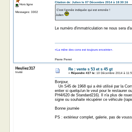
Citation de: Julien le 07 Décembre 2014 à 18:30:16
Hors ligne
C'est l'année indiquée qui est erronée !
Messages: 3302
Julien
Le numéro d'immatriculation ne nous sera d'a
«La mère des cons est toujours enceinte».
Pierre Perret
Heuliez317
Re : vente s 53 et s 45 gt
Invité
«
Répondre #27 le:
10 Décembre 2014 à 11:5
Bonjour,
Un S45 de 1968 qui a été utilisé par la Compa
entier si quelqu'un le veut pour le restaurer ou 
PH4/620 de Standard216). Il n'a plus de roues
signe ou souhaite récupérer ce véhicule (rap
Bonne journée
PS : extérieur complet, galerie, pas de vouss