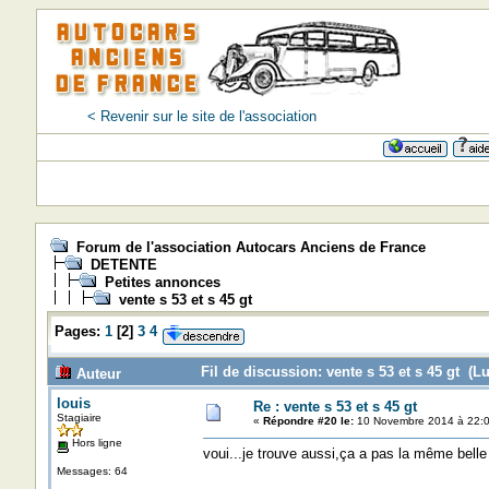
< Revenir sur le site de l'association
=>=>=>=
Forum de l'association Autocars Anciens de France
DETENTE
Petites annonces
vente s 53 et s 45 gt
Pages:
1
[
2
]
3
4
Fil de discussion: vente s 53 et s 45 gt (Lu
Auteur
louis
Re : vente s 53 et s 45 gt
Stagiaire
«
Répondre #20 le:
10 Novembre 2014 à 22:0
Hors ligne
voui...je trouve aussi,ça a pas la même belle
Messages: 64