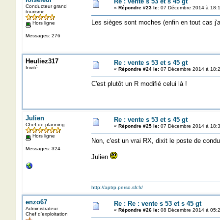
Re : vente s 53 et s 45 gt
Conducteur grand
«
Répondre #23 le:
07 Décembre 2014 à 18:1
tourisme
Les sièges sont moches (enfin en tout cas j'ai
Hors ligne
Messages: 276
Heuliez317
Re : vente s 53 et s 45 gt
Invité
«
Répondre #24 le:
07 Décembre 2014 à 18:2
C'est plutôt un R modifié celui là !
Julien
Re : vente s 53 et s 45 gt
Chef de planning
«
Répondre #25 le:
07 Décembre 2014 à 18:3
Hors ligne
Non, c'est un vrai RX, dixit le poste de condui
Messages: 324
Julien
http://aptrp.perso.sfr.fr/
enzo67
Re : Re : vente s 53 et s 45 gt
Administrateur
«
Répondre #26 le:
08 Décembre 2014 à 05:2
Chef d'exploitation