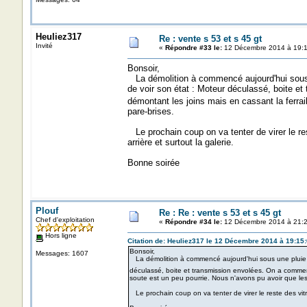
Heuliez317
Re : vente s 53 et s 45 gt
Invité
«
Répondre #33 le:
12 Décembre 2014 à 19:1
Bonsoir,
La démolition à commencé aujourd'hui sous u
de voir son état : Moteur déculassé, boite e
démontant les joins mais en cassant la ferrai
pare-brises.
Le prochain coup on va tenter de virer le rest
arrière et surtout la galerie.
Bonne soirée
Plouf
Re : Re : vente s 53 et s 45 gt
Chef d'exploitation
«
Répondre #34 le:
12 Décembre 2014 à 21:2
Hors ligne
Citation de: Heuliez317 le 12 Décembre 2014 à 19:15
Bonsoir,
Messages: 1607
La démolition à commencé aujourd'hui sous une pluie b
déculassé, boite et transmission envolées. On a commenc
soute est un peu pourrie. Nous n'avons pu avoir que les 
Le prochain coup on va tenter de virer le reste des vitra