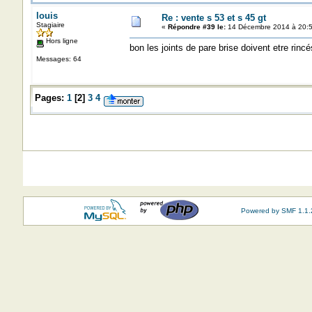
louis
Re : vente s 53 et s 45 gt
Stagiaire
«
Répondre #39 le:
14 Décembre 2014 à 20:5
Hors ligne
bon les joints de pare brise doivent etre rincé
Messages: 64
Pages:
1
[
2
]
3
4
Powered by SMF 1.1.