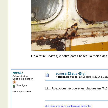
On a retiré 3 vitres, 2 petits pares brises, la moitié des
enzo67
vente s 53 et s 45 gt
Administrateur
«
Répondre #36 le:
13 Décembre 2014 à 13:3
Chef d'exploitation
Hors ligne
Et... Avez-vous récupéré les plaques en "NZ
Messages: 3302
«La mère des cons est toujours enceinte».