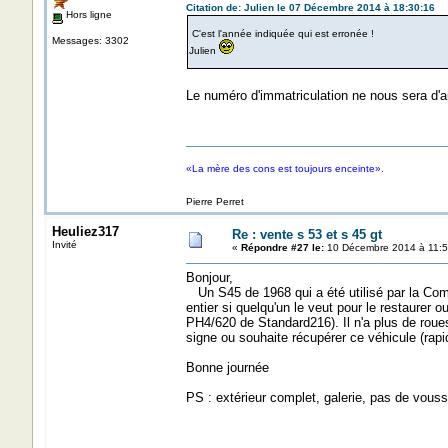
Citation de: Julien le 07 Décembre 2014 à 18:30:16
Hors ligne
C'est l'année indiquée qui est erronée !
Messages: 3302
Julien
Le numéro d'immatriculation ne nous sera d'a
«La mère des cons est toujours enceinte».
Pierre Perret
Heuliez317
Re : vente s 53 et s 45 gt
Invité
«
Répondre #27 le:
10 Décembre 2014 à 11:5
Bonjour,
Un S45 de 1968 qui a été utilisé par la Compa
entier si quelqu'un le veut pour le restaurer ou 
PH4/620 de Standard216). Il n'a plus de roues
signe ou souhaite récupérer ce véhicule (rap
Bonne journée
PS : extérieur complet, galerie, pas de vouss