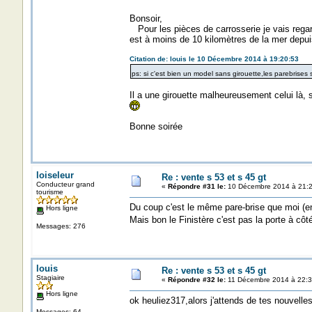
Bonsoir,
Pour les pièces de carrosserie je vais regar
est à moins de 10 kilomètres de la mer depui
Citation de: louis le 10 Décembre 2014 à 19:20:53
ps: si c'est bien un model sans girouette,les parebrises
Il a une girouette malheureusement celui là, s
Bonne soirée
loiseleur
Re : vente s 53 et s 45 gt
Conducteur grand
«
Répondre #31 le:
10 Décembre 2014 à 21:2
tourisme
Du coup c'est le même pare-brise que moi (en
Hors ligne
Mais bon le Finistère c'est pas la porte à côt
Messages: 276
louis
Re : vente s 53 et s 45 gt
Stagiaire
«
Répondre #32 le:
11 Décembre 2014 à 22:3
Hors ligne
ok heuliez317,alors j'attends de tes nouvelles
Messages: 64