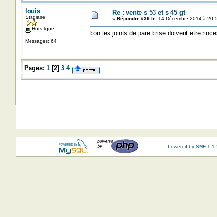
louis
Re : vente s 53 et s 45 gt
Stagiaire
«
Répondre #39 le:
14 Décembre 2014 à 20:5
Hors ligne
bon les joints de pare brise doivent etre rincé
Messages: 64
Pages:
1
[
2
]
3
4
Powered by SMF 1.1.