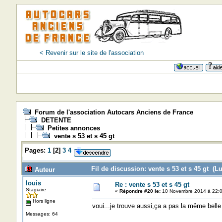
< Revenir sur le site de l'association
=>=>=>=
Forum de l'association Autocars Anciens de France
DETENTE
Petites annonces
vente s 53 et s 45 gt
Pages:
1
[
2
]
3
4
Fil de discussion: vente s 53 et s 45 gt (Lu
Auteur
louis
Re : vente s 53 et s 45 gt
Stagiaire
«
Répondre #20 le:
10 Novembre 2014 à 22:0
Hors ligne
voui...je trouve aussi,ça a pas la même belle
Messages: 64