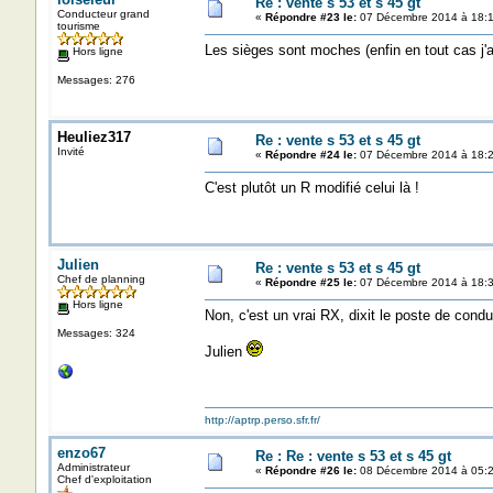
Re : vente s 53 et s 45 gt
Conducteur grand
«
Répondre #23 le:
07 Décembre 2014 à 18:1
tourisme
Les sièges sont moches (enfin en tout cas j'ai
Hors ligne
Messages: 276
Heuliez317
Re : vente s 53 et s 45 gt
Invité
«
Répondre #24 le:
07 Décembre 2014 à 18:2
C'est plutôt un R modifié celui là !
Julien
Re : vente s 53 et s 45 gt
Chef de planning
«
Répondre #25 le:
07 Décembre 2014 à 18:3
Hors ligne
Non, c'est un vrai RX, dixit le poste de condui
Messages: 324
Julien
http://aptrp.perso.sfr.fr/
enzo67
Re : Re : vente s 53 et s 45 gt
Administrateur
«
Répondre #26 le:
08 Décembre 2014 à 05:2
Chef d'exploitation