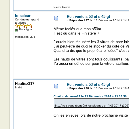
Pierre Perret
loiseleur
Re : vente s 53 et s 45 gt
Conducteur grand
«
Répondre #37 le:
13 Décembre 2014 à 14:1
tourisme
Même faciés que mon s53m.
Hors ligne
Il est où dans le Finistère ?
Messages: 276
J'aurais bien récupéré les 3 vitres de pare-bri
J'ai peut-être de quoi le stocker du côté de V
Quand tu dis que le propriétaire "cède" c'est c
Les hauts de vitres sont tous coulissants, 
Ya aussi un déflecteur pour la vitre chauffeur
Heuliez317
Re : vente s 53 et s 45 gt
Invité
«
Répondre #38 le:
13 Décembre 2014 à 16:4
Citation de: enzo67 le 13 Décembre 2014 à 13:36:50
Et... Avez-vous récupéré les plaques en "NZ 29" ? (196
On les enlèves lors de notre prochaine visite