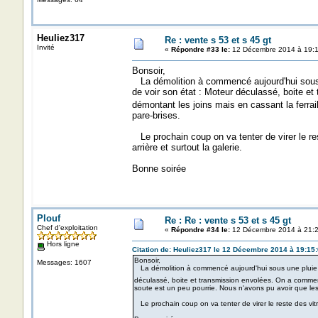
Heuliez317
Re : vente s 53 et s 45 gt
Invité
«
Répondre #33 le:
12 Décembre 2014 à 19:1
Bonsoir,
La démolition à commencé aujourd'hui sous u
de voir son état : Moteur déculassé, boite e
démontant les joins mais en cassant la ferrai
pare-brises.
Le prochain coup on va tenter de virer le rest
arrière et surtout la galerie.
Bonne soirée
Plouf
Re : Re : vente s 53 et s 45 gt
Chef d'exploitation
«
Répondre #34 le:
12 Décembre 2014 à 21:2
Hors ligne
Citation de: Heuliez317 le 12 Décembre 2014 à 19:15
Bonsoir,
Messages: 1607
La démolition à commencé aujourd'hui sous une pluie b
déculassé, boite et transmission envolées. On a commenc
soute est un peu pourrie. Nous n'avons pu avoir que les 
Le prochain coup on va tenter de virer le reste des vitra