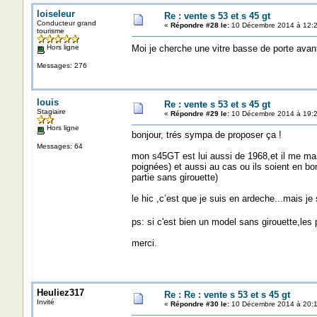
loiseleur
Re : vente s 53 et s 45 gt
Conducteur grand
«
Répondre #28 le:
10 Décembre 2014 à 12:2
tourisme
Hors ligne
Moi je cherche une vitre basse de porte avan
Messages: 276
louis
Re : vente s 53 et s 45 gt
Stagiaire
«
Répondre #29 le:
10 Décembre 2014 à 19:2
Hors ligne
bonjour, trés sympa de proposer ça !
Messages: 64
mon s45GT est lui aussi de 1968,et il me ma
poignées) et aussi au cas ou ils soient en bo
partie sans girouette)
le hic ,c’est que je suis en ardeche...mais je 
ps: si c'est bien un model sans girouette,les
merci.
Heuliez317
Re : Re : vente s 53 et s 45 gt
Invité
«
Répondre #30 le:
10 Décembre 2014 à 20:1