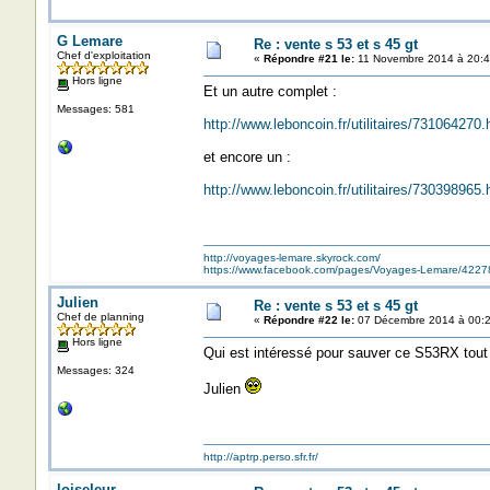
G Lemare
Re : vente s 53 et s 45 gt
Chef d'exploitation
«
Répondre #21 le:
11 Novembre 2014 à 20:4
Hors ligne
Et un autre complet :
Messages: 581
http://www.leboncoin.fr/utilitaires/73106427
et encore un :
http://www.leboncoin.fr/utilitaires/73039896
http://voyages-lemare.skyrock.com/
https://www.facebook.com/pages/Voyages-Lemare/422
Julien
Re : vente s 53 et s 45 gt
Chef de planning
«
Répondre #22 le:
07 Décembre 2014 à 00:2
Hors ligne
Qui est intéressé pour sauver ce S53RX tout
Messages: 324
Julien
http://aptrp.perso.sfr.fr/
loiseleur