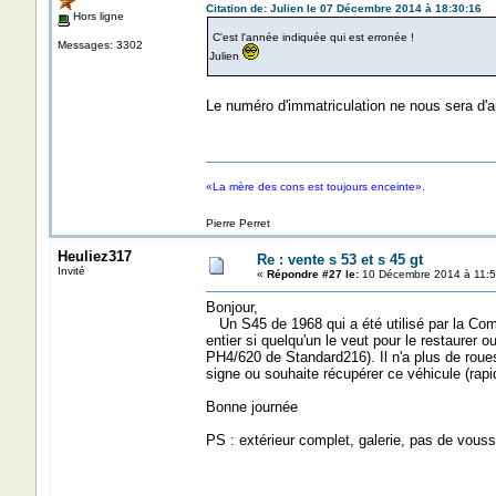
Citation de: Julien le 07 Décembre 2014 à 18:30:16
Hors ligne
C'est l'année indiquée qui est erronée !
Messages: 3302
Julien
Le numéro d'immatriculation ne nous sera d'a
«La mère des cons est toujours enceinte».
Pierre Perret
Heuliez317
Re : vente s 53 et s 45 gt
Invité
«
Répondre #27 le:
10 Décembre 2014 à 11:5
Bonjour,
Un S45 de 1968 qui a été utilisé par la Compa
entier si quelqu'un le veut pour le restaurer ou 
PH4/620 de Standard216). Il n'a plus de roues
signe ou souhaite récupérer ce véhicule (rap
Bonne journée
PS : extérieur complet, galerie, pas de vouss