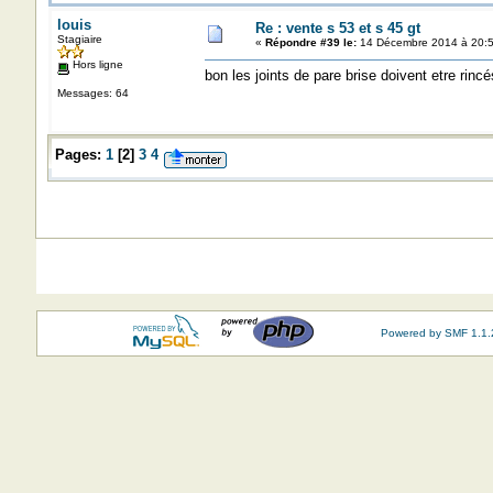
louis
Re : vente s 53 et s 45 gt
Stagiaire
«
Répondre #39 le:
14 Décembre 2014 à 20:5
Hors ligne
bon les joints de pare brise doivent etre rincé
Messages: 64
Pages:
1
[
2
]
3
4
Powered by SMF 1.1.