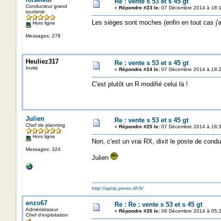
Re : vente s 53 et s 45 gt
Conducteur grand
«
Répondre #23 le:
07 Décembre 2014 à 18:1
tourisme
Les sièges sont moches (enfin en tout cas j'ai
Hors ligne
Messages: 276
Heuliez317
Re : vente s 53 et s 45 gt
Invité
«
Répondre #24 le:
07 Décembre 2014 à 18:2
C'est plutôt un R modifié celui là !
Julien
Re : vente s 53 et s 45 gt
Chef de planning
«
Répondre #25 le:
07 Décembre 2014 à 18:3
Hors ligne
Non, c'est un vrai RX, dixit le poste de condui
Messages: 324
Julien
http://aptrp.perso.sfr.fr/
enzo67
Re : Re : vente s 53 et s 45 gt
Administrateur
«
Répondre #26 le:
08 Décembre 2014 à 05:2
Chef d'exploitation