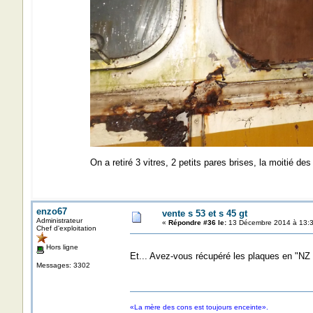
On a retiré 3 vitres, 2 petits pares brises, la moitié des
enzo67
vente s 53 et s 45 gt
Administrateur
«
Répondre #36 le:
13 Décembre 2014 à 13:3
Chef d'exploitation
Hors ligne
Et... Avez-vous récupéré les plaques en "NZ
Messages: 3302
«La mère des cons est toujours enceinte».