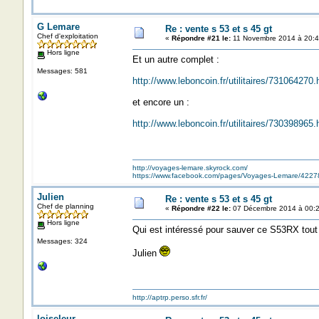
G Lemare
Re : vente s 53 et s 45 gt
Chef d'exploitation
«
Répondre #21 le:
11 Novembre 2014 à 20:4
Hors ligne
Et un autre complet :
Messages: 581
http://www.leboncoin.fr/utilitaires/73106427
et encore un :
http://www.leboncoin.fr/utilitaires/73039896
http://voyages-lemare.skyrock.com/
https://www.facebook.com/pages/Voyages-Lemare/422
Julien
Re : vente s 53 et s 45 gt
Chef de planning
«
Répondre #22 le:
07 Décembre 2014 à 00:2
Hors ligne
Qui est intéressé pour sauver ce S53RX tout
Messages: 324
Julien
http://aptrp.perso.sfr.fr/
loiseleur