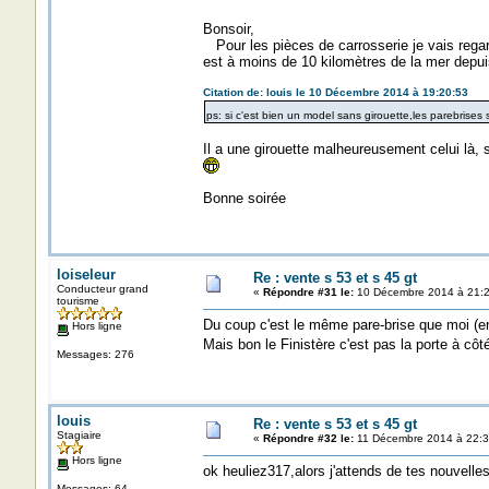
Bonsoir,
Pour les pièces de carrosserie je vais regar
est à moins de 10 kilomètres de la mer depui
Citation de: louis le 10 Décembre 2014 à 19:20:53
ps: si c'est bien un model sans girouette,les parebrises
Il a une girouette malheureusement celui là, s
Bonne soirée
loiseleur
Re : vente s 53 et s 45 gt
Conducteur grand
«
Répondre #31 le:
10 Décembre 2014 à 21:2
tourisme
Du coup c'est le même pare-brise que moi (en
Hors ligne
Mais bon le Finistère c'est pas la porte à côt
Messages: 276
louis
Re : vente s 53 et s 45 gt
Stagiaire
«
Répondre #32 le:
11 Décembre 2014 à 22:3
Hors ligne
ok heuliez317,alors j'attends de tes nouvelles
Messages: 64