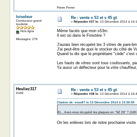
Pierre Perret
loiseleur
Re : vente s 53 et s 45 gt
Conducteur grand
«
Répondre #37 le:
13 Décembre 2014 à 14:1
tourisme
Même faciés que mon s53m.
Hors ligne
Il est où dans le Finistère ?
Messages: 276
J'aurais bien récupéré les 3 vitres de pare-bri
J'ai peut-être de quoi le stocker du côté de V
Quand tu dis que le propriétaire "cède" c'est c
Les hauts de vitres sont tous coulissants, 
Ya aussi un déflecteur pour la vitre chauffeur
Heuliez317
Re : vente s 53 et s 45 gt
Invité
«
Répondre #38 le:
13 Décembre 2014 à 16:4
Citation de: enzo67 le 13 Décembre 2014 à 13:36:50
Et... Avez-vous récupéré les plaques en "NZ 29" ? (196
On les enlèves lors de notre prochaine visite