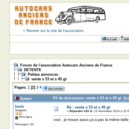
< Revenir sur le site de l'association
=>=>=>=
Forum de l'association Autocars Anciens de France
DETENTE
Petites annonces
vente s 53 et s 45 gt
Pages:
1
[
2
]
3
4
Fil de discussion: vente s 53 et s 45 gt (Lu
Auteur
louis
Re : vente s 53 et s 45 gt
Stagiaire
«
Répondre #20 le:
10 Novembre 2014 à 22:0
Hors ligne
voui...je trouve aussi,ça a pas la même belle
Messages: 64