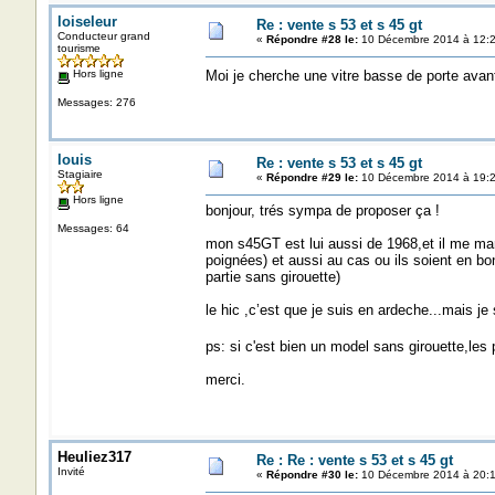
loiseleur
Re : vente s 53 et s 45 gt
Conducteur grand
«
Répondre #28 le:
10 Décembre 2014 à 12:2
tourisme
Hors ligne
Moi je cherche une vitre basse de porte avan
Messages: 276
louis
Re : vente s 53 et s 45 gt
Stagiaire
«
Répondre #29 le:
10 Décembre 2014 à 19:2
Hors ligne
bonjour, trés sympa de proposer ça !
Messages: 64
mon s45GT est lui aussi de 1968,et il me ma
poignées) et aussi au cas ou ils soient en bo
partie sans girouette)
le hic ,c’est que je suis en ardeche...mais je 
ps: si c'est bien un model sans girouette,les
merci.
Heuliez317
Re : Re : vente s 53 et s 45 gt
Invité
«
Répondre #30 le:
10 Décembre 2014 à 20:1