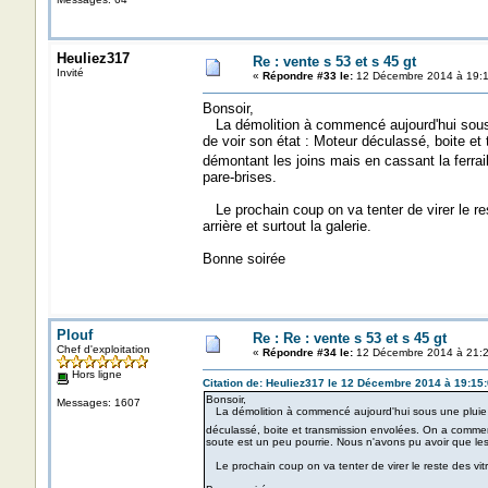
Heuliez317
Re : vente s 53 et s 45 gt
Invité
«
Répondre #33 le:
12 Décembre 2014 à 19:1
Bonsoir,
La démolition à commencé aujourd'hui sous u
de voir son état : Moteur déculassé, boite e
démontant les joins mais en cassant la ferrai
pare-brises.
Le prochain coup on va tenter de virer le rest
arrière et surtout la galerie.
Bonne soirée
Plouf
Re : Re : vente s 53 et s 45 gt
Chef d'exploitation
«
Répondre #34 le:
12 Décembre 2014 à 21:2
Hors ligne
Citation de: Heuliez317 le 12 Décembre 2014 à 19:15
Bonsoir,
Messages: 1607
La démolition à commencé aujourd'hui sous une pluie b
déculassé, boite et transmission envolées. On a commenc
soute est un peu pourrie. Nous n'avons pu avoir que les 
Le prochain coup on va tenter de virer le reste des vitra