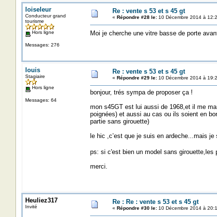
loiseleur
Re : vente s 53 et s 45 gt
Conducteur grand
«
Répondre #28 le:
10 Décembre 2014 à 12:2
tourisme
Hors ligne
Moi je cherche une vitre basse de porte avan
Messages: 276
louis
Re : vente s 53 et s 45 gt
Stagiaire
«
Répondre #29 le:
10 Décembre 2014 à 19:2
Hors ligne
bonjour, trés sympa de proposer ça !
Messages: 64
mon s45GT est lui aussi de 1968,et il me ma
poignées) et aussi au cas ou ils soient en bo
partie sans girouette)
le hic ,c’est que je suis en ardeche...mais je 
ps: si c'est bien un model sans girouette,les
merci.
Heuliez317
Re : Re : vente s 53 et s 45 gt
Invité
«
Répondre #30 le:
10 Décembre 2014 à 20:1