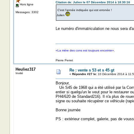
Citation de: Julien le 07 Décembre 2014 à 18:30:16
Hors ligne
C'est l'année indiquée qui est erronée !
Messages: 3302
Julien
Le numéro d'immatriculation ne nous sera d'a
«La mère des cons est toujours enceinte».
Pierre Perret
Heuliez317
Re : vente s 53 et s 45 gt
Invité
«
Répondre #27 le:
10 Décembre 2014 à 11:5
Bonjour,
Un S45 de 1968 qui a été utilisé par la Compa
entier si quelqu'un le veut pour le restaurer ou 
PH4/620 de Standard216). Il n'a plus de roues
signe ou souhaite récupérer ce véhicule (rap
Bonne journée
PS : extérieur complet, galerie, pas de vouss