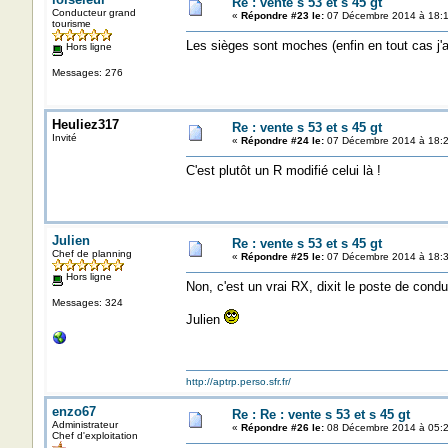
Re : vente s 53 et s 45 gt
Conducteur grand
«
Répondre #23 le:
07 Décembre 2014 à 18:1
tourisme
Les sièges sont moches (enfin en tout cas j'ai
Hors ligne
Messages: 276
Heuliez317
Re : vente s 53 et s 45 gt
Invité
«
Répondre #24 le:
07 Décembre 2014 à 18:2
C'est plutôt un R modifié celui là !
Julien
Re : vente s 53 et s 45 gt
Chef de planning
«
Répondre #25 le:
07 Décembre 2014 à 18:3
Hors ligne
Non, c'est un vrai RX, dixit le poste de condui
Messages: 324
Julien
http://aptrp.perso.sfr.fr/
enzo67
Re : Re : vente s 53 et s 45 gt
Administrateur
«
Répondre #26 le:
08 Décembre 2014 à 05:2
Chef d'exploitation