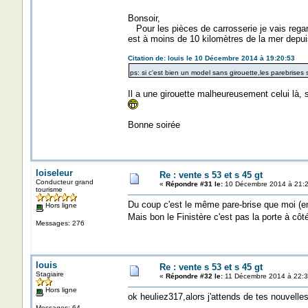
Bonsoir,
Pour les pièces de carrosserie je vais regar
est à moins de 10 kilomètres de la mer depui
Citation de: louis le 10 Décembre 2014 à 19:20:53
ps: si c'est bien un model sans girouette,les parebrises
Il a une girouette malheureusement celui là, s
Bonne soirée
loiseleur
Re : vente s 53 et s 45 gt
Conducteur grand
«
Répondre #31 le:
10 Décembre 2014 à 21:2
tourisme
Du coup c'est le même pare-brise que moi (en
Hors ligne
Mais bon le Finistère c'est pas la porte à côt
Messages: 276
louis
Re : vente s 53 et s 45 gt
Stagiaire
«
Répondre #32 le:
11 Décembre 2014 à 22:3
Hors ligne
ok heuliez317,alors j'attends de tes nouvelles
Messages: 64