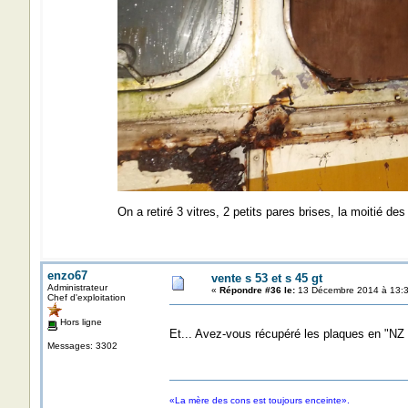
On a retiré 3 vitres, 2 petits pares brises, la moitié des
enzo67
vente s 53 et s 45 gt
Administrateur
«
Répondre #36 le:
13 Décembre 2014 à 13:3
Chef d'exploitation
Hors ligne
Et... Avez-vous récupéré les plaques en "NZ
Messages: 3302
«La mère des cons est toujours enceinte».