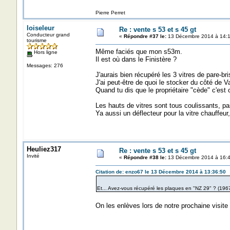
Pierre Perret
loiseleur
Re : vente s 53 et s 45 gt
Conducteur grand
«
Répondre #37 le:
13 Décembre 2014 à 14:1
tourisme
Même faciés que mon s53m.
Hors ligne
Il est où dans le Finistère ?
Messages: 276
J'aurais bien récupéré les 3 vitres de pare-bri
J'ai peut-être de quoi le stocker du côté de V
Quand tu dis que le propriétaire "cède" c'est c
Les hauts de vitres sont tous coulissants, 
Ya aussi un déflecteur pour la vitre chauffeur
Heuliez317
Re : vente s 53 et s 45 gt
Invité
«
Répondre #38 le:
13 Décembre 2014 à 16:4
Citation de: enzo67 le 13 Décembre 2014 à 13:36:50
Et... Avez-vous récupéré les plaques en "NZ 29" ? (196
On les enlèves lors de notre prochaine visite