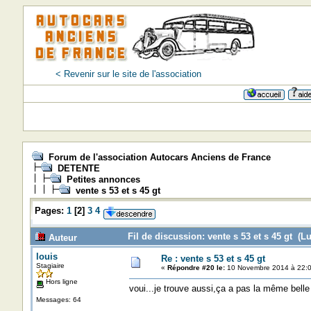
< Revenir sur le site de l'association
=>=>=>=
Forum de l'association Autocars Anciens de France
DETENTE
Petites annonces
vente s 53 et s 45 gt
Pages:
1
[
2
]
3
4
Fil de discussion: vente s 53 et s 45 gt (Lu
Auteur
louis
Re : vente s 53 et s 45 gt
Stagiaire
«
Répondre #20 le:
10 Novembre 2014 à 22:0
Hors ligne
voui...je trouve aussi,ça a pas la même belle
Messages: 64