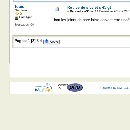
louis
Re : vente s 53 et s 45 gt
Stagiaire
«
Répondre #39 le:
14 Décembre 2014 à 20:5
Hors ligne
bon les joints de pare brise doivent etre rincé
Messages: 64
Pages:
1
[
2
]
3
4
Powered by SMF 1.1.