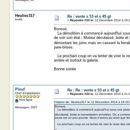
Heuliez317
Re : vente s 53 et s 45 gt
Invité
«
Répondre #33 le:
12 Décembre 2014 à 19:1
Bonsoir,
La démolition à commencé aujourd'hui sous u
de voir son état : Moteur déculassé, boite e
démontant les joins mais en cassant la ferrai
pare-brises.
Le prochain coup on va tenter de virer le rest
arrière et surtout la galerie.
Bonne soirée
Plouf
Re : Re : vente s 53 et s 45 gt
Chef d'exploitation
«
Répondre #34 le:
12 Décembre 2014 à 21:2
Hors ligne
Citation de: Heuliez317 le 12 Décembre 2014 à 19:15
Bonsoir,
Messages: 1607
La démolition à commencé aujourd'hui sous une pluie b
déculassé, boite et transmission envolées. On a commenc
soute est un peu pourrie. Nous n'avons pu avoir que les 
Le prochain coup on va tenter de virer le reste des vitra