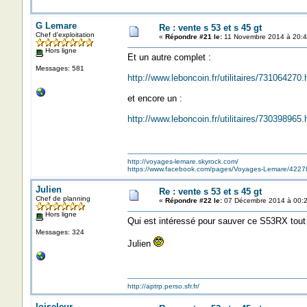
G Lemare
Re : vente s 53 et s 45 gt
Chef d'exploitation
«
Répondre #21 le:
11 Novembre 2014 à 20:4
Hors ligne
Et un autre complet :
Messages: 581
http://www.leboncoin.fr/utilitaires/73106427
et encore un :
http://www.leboncoin.fr/utilitaires/73039896
http://voyages-lemare.skyrock.com/
https://www.facebook.com/pages/Voyages-Lemare/422
Julien
Re : vente s 53 et s 45 gt
Chef de planning
«
Répondre #22 le:
07 Décembre 2014 à 00:2
Hors ligne
Qui est intéressé pour sauver ce S53RX tout
Messages: 324
Julien
http://aptrp.perso.sfr.fr/
loiseleur