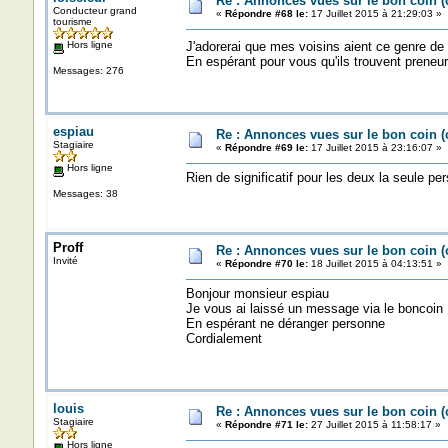
Re : Annonces vues sur le bon coin 
Conducteur grand
«
Répondre #68 le:
17 Juillet 2015 à 21:29:03 »
tourisme
Hors ligne
J'adorerai que mes voisins aient ce genre de 
En espérant pour vous qu'ils trouvent preneu
Messages: 276
espiau
Re : Annonces vues sur le bon coin 
Stagiaire
«
Répondre #69 le:
17 Juillet 2015 à 23:16:07 »
Hors ligne
Rien de significatif pour les deux la seule pe
Messages: 38
Proff
Re : Annonces vues sur le bon coin 
Invité
«
Répondre #70 le:
18 Juillet 2015 à 04:13:51 »
Bonjour monsieur espiau
Je vous ai laissé un message via le boncoin
En espérant ne déranger personne
Cordialement
louis
Re : Annonces vues sur le bon coin 
Stagiaire
«
Répondre #71 le:
27 Juillet 2015 à 11:58:17 »
Hors ligne