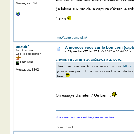
Messages: 324
(je laisse aux pro de la capture d'écran le soin
Julien
http://aptrp.perso.sfr.fr/
enzo67
Annonces vues sur le bon coin (cap
Administrateur
«
Répondre #77 le:
27 Août 2015 à 05:04:00 »
Chef d'exploitation
Citation de: Julien le 26 Août 2015 à 23:36:02
Hors ligne
Diantre, un nouveau Saurer à sauver des bois :
http://
Messages: 3302
(je laisse aux pro de la capture d'écran le soin d'illustre
Julien
On essaye d'arrêter ? Ou bien...
«La mère des cons est toujours enceinte».
Pierre Perret