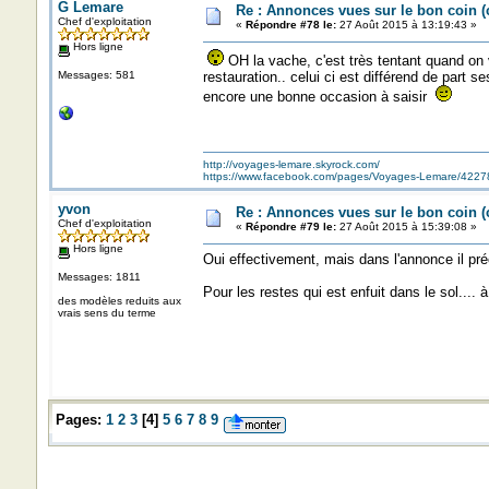
G Lemare
Re : Annonces vues sur le bon coin 
Chef d'exploitation
«
Répondre #78 le:
27 Août 2015 à 13:19:43 »
Hors ligne
OH la vache, c'est très tentant quand on voi
Messages: 581
restauration.. celui ci est différend de part 
encore une bonne occasion à saisir
http://voyages-lemare.skyrock.com/
https://www.facebook.com/pages/Voyages-Lemare/422
yvon
Re : Annonces vues sur le bon coin 
Chef d'exploitation
«
Répondre #79 le:
27 Août 2015 à 15:39:08 »
Hors ligne
Oui effectivement, mais dans l'annonce il pré
Messages: 1811
Pour les restes qui est enfuit dans le sol.... 
des modèles reduits aux
vrais sens du terme
Pages:
1
2
3
[
4
]
5
6
7
8
9