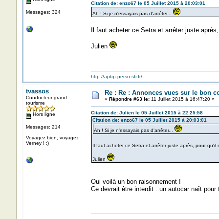
Citation de: enzo67 le 05 Juillet 2015 à 20:03:01
Messages: 324
Ah ! Si je n'essayais pas d'arrêter...
Il faut acheter ce Setra et arrêter juste aprè
Julien
http://aptrp.perso.sfr.fr/
tvassos
Re : Re : Annonces vues sur le bon c
Conducteur grand
«
Répondre #63 le:
11 Juillet 2015 à 16:47:20 »
tourisme
Citation de: Julien le 05 Juillet 2015 à 22:25:58
Hors ligne
Citation de: enzo67 le 05 Juillet 2015 à 20:03:01
Messages: 214
Ah ! Si je n'essayais pas d'arrêter...
Voyagez bien, voyagez
Verney ! :)
Il faut acheter ce Setra et arrêter juste après, pour qu
Julien
Oui voilà un bon raisonnement !
Ce devrait être interdit : un autocar naît po