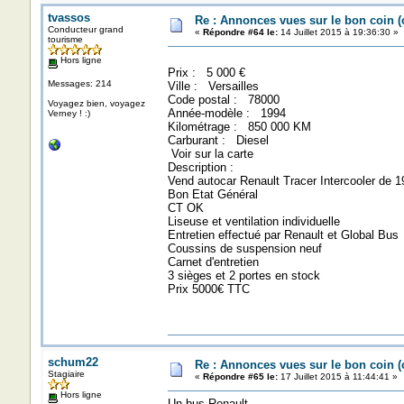
tvassos
Re : Annonces vues sur le bon coin 
Conducteur grand
«
Répondre #64 le:
14 Juillet 2015 à 19:36:30 »
tourisme
Hors ligne
Prix : 5 000 €
Messages: 214
Ville : Versailles
Code postal : 78000
Voyagez bien, voyagez
Année-modèle : 1994
Verney ! :)
Kilométrage : 850 000 KM
Carburant : Diesel
Voir sur la carte
Description :
Vend autocar Renault Tracer Intercooler de 1
Bon Etat Général
CT OK
Liseuse et ventilation individuelle
Entretien effectué par Renault et Global Bus
Coussins de suspension neuf
Carnet d'entretien
3 sièges et 2 portes en stock
Prix 5000€ TTC
schum22
Re : Annonces vues sur le bon coin 
Stagiaire
«
Répondre #65 le:
17 Juillet 2015 à 11:44:41 »
Hors ligne
Un bus Renault