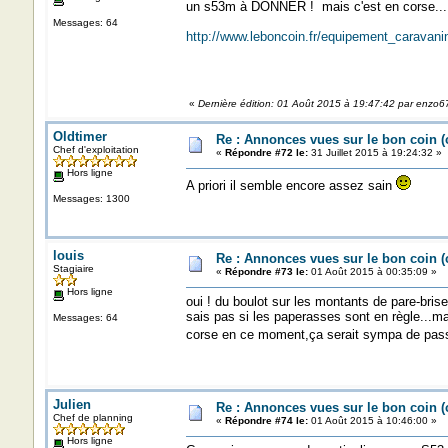
un s53m à DONNER ! mais c'est en corse...
Messages: 64
http://www.leboncoin.fr/equipement_carava
«
Dernière édition: 01 Août 2015 à 19:47:42 par enzo6
Oldtimer
Re : Annonces vues sur le bon coin 
Chef d'exploitation
«
Répondre #72 le:
31 Juillet 2015 à 19:24:32 »
Hors ligne
A priori il semble encore assez sain
Messages: 1300
louis
Re : Annonces vues sur le bon coin 
Stagiaire
«
Répondre #73 le:
01 Août 2015 à 00:35:09 »
Hors ligne
oui ! du boulot sur les montants de pare-brise 
sais pas si les paperasses sont en règle...ma
Messages: 64
corse en ce moment,ça serait sympa de passe
Julien
Re : Annonces vues sur le bon coin 
Chef de planning
«
Répondre #74 le:
01 Août 2015 à 10:46:00 »
Hors ligne