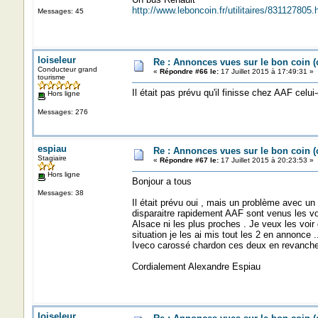
http://www.leboncoin.fr/utilitaires/83112780
Messages: 45
loiseleur
Re : Annonces vues sur le bon coin 
Conducteur grand
«
Répondre #66 le:
17 Juillet 2015 à 17:49:31 »
tourisme
Il était pas prévu qu'il finisse chez AAF celui-
Hors ligne
Messages: 276
espiau
Re : Annonces vues sur le bon coin 
Stagiaire
«
Répondre #67 le:
17 Juillet 2015 à 20:23:53 »
Hors ligne
Bonjour a tous
Messages: 38
Il était prévu oui , mais un problème avec un v
disparaitre rapidement AAF sont venus les voi
Alsace ni les plus proches . Je veux les voir 
situation je les ai mis tout les 2 en annonce 
Iveco carossé chardon ces deux en revanche 
Cordialement Alexandre Espiau
loiseleur