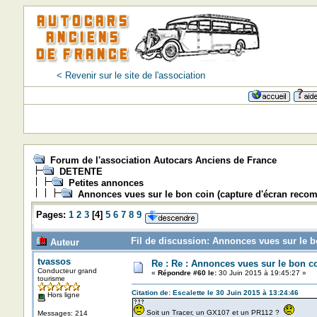
< Revenir sur le site de l'association
Forum de l'association Autocars Anciens de France
DETENTE
Petites annonces
Annonces vues sur le bon coin (capture d'écran rec
Pages:
1
2
3
[
4
]
5
6
7
8
9
Fil de discussion: Annonces vues sur le 
Auteur
tvassos
Re : Re : Annonces vues sur le bon c
Conducteur grand
«
Répondre #60 le:
30 Juin 2015 à 19:45:27 »
tourisme
Citation de: Escalette le 30 Juin 2015 à 13:24:46
Hors ligne
Soit un Tracer, un GX107 et un PR112 ?
Messages: 214