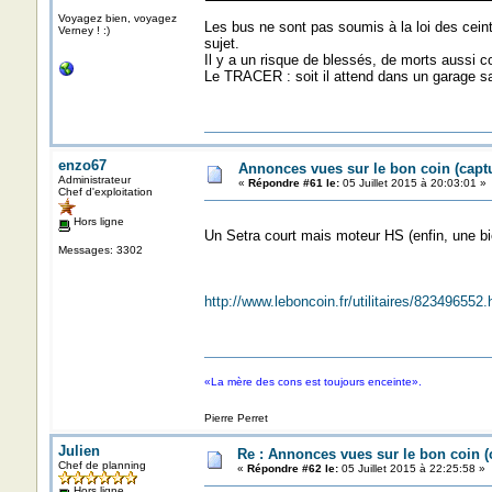
Voyagez bien, voyagez
Les bus ne sont pas soumis à la loi des ceint
Verney ! :)
sujet.
Il y a un risque de blessés, de morts aussi
Le TRACER : soit il attend dans un garage sag
enzo67
Annonces vues sur le bon coin (cap
Administrateur
«
Répondre #61 le:
05 Juillet 2015 à 20:03:01 »
Chef d'exploitation
Hors ligne
Un Setra court mais moteur HS (enfin, une biel
Messages: 3302
http://www.leboncoin.fr/utilitaires/82349655
«La mère des cons est toujours enceinte».
Pierre Perret
Julien
Re : Annonces vues sur le bon coin 
Chef de planning
«
Répondre #62 le:
05 Juillet 2015 à 22:25:58 »
Hors ligne