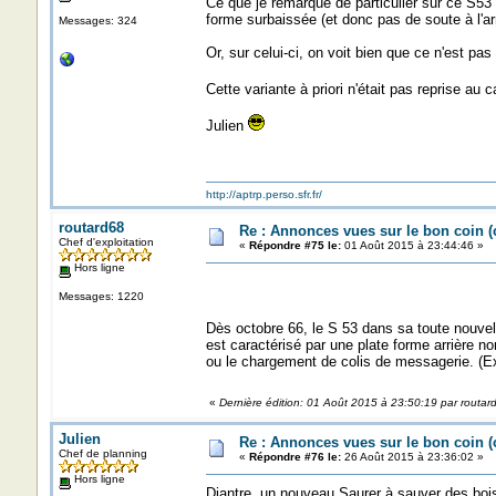
Ce que je remarque de particulier sur ce S53
forme surbaissée (et donc pas de soute à l'arr
Messages: 324
Or, sur celui-ci, on voit bien que ce n'est pas
Cette variante à priori n'était pas reprise au 
Julien
http://aptrp.perso.sfr.fr/
routard68
Re : Annonces vues sur le bon coin 
Chef d'exploitation
«
Répondre #75 le:
01 Août 2015 à 23:44:46 »
Hors ligne
Messages: 1220
Dès octobre 66, le S 53 dans sa toute nouvell
est caractérisé par une plate forme arrière n
ou le chargement de colis de messagerie. (Ex
«
Dernière édition: 01 Août 2015 à 23:50:19 par routar
Julien
Re : Annonces vues sur le bon coin 
Chef de planning
«
Répondre #76 le:
26 Août 2015 à 23:36:02 »
Hors ligne
Diantre, un nouveau Saurer à sauver des boi