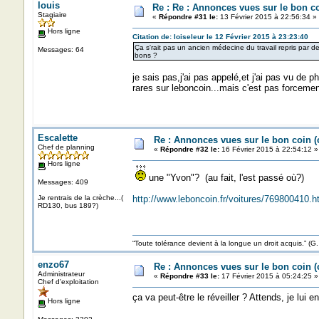
louis
Re : Re : Annonces vues sur le bon c
Stagiaire
«
Répondre #31 le:
13 Février 2015 à 22:56:34 »
Hors ligne
Citation de: loiseleur le 12 Février 2015 à 23:23:40
Ça s'rait pas un ancien médecine du travail repris par 
Messages: 64
bons ?
je sais pas,j'ai pas appelé,et j'ai pas vu de 
rares sur leboncoin...mais c'est pas forcemen
Escalette
Re : Annonces vues sur le bon coin 
Chef de planning
«
Répondre #32 le:
16 Février 2015 à 22:54:12 »
Hors ligne
une "Yvon"? (au fait, l'est passé où?)
Messages: 409
Je rentrais de la crèche...(
http://www.leboncoin.fr/voitures/769800410
RD130, bus 189?)
“Toute tolérance devient à la longue un droit acquis.”
enzo67
Re : Annonces vues sur le bon coin 
Administrateur
«
Répondre #33 le:
17 Février 2015 à 05:24:25 »
Chef d'exploitation
ça va peut-être le réveiller ? Attends, je lui en
Hors ligne