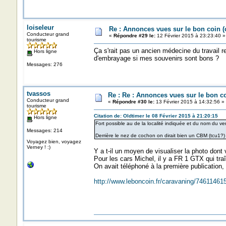
loiseleur
Re : Annonces vues sur le bon coin 
Conducteur grand
«
Répondre #29 le:
12 Février 2015 à 23:23:40 »
tourisme
Ça s'rait pas un ancien médecine du travail r
Hors ligne
d'embrayage si mes souvenirs sont bons ?
Messages: 276
tvassos
Re : Re : Annonces vues sur le bon c
Conducteur grand
«
Répondre #30 le:
13 Février 2015 à 14:32:56 »
tourisme
Citation de: Oldtimer le 08 Février 2015 à 21:20:15
Hors ligne
Fort possible au de la localité indiquée et du nom du ve
Messages: 214
Derrière le nez de cochon on dirait bien un CBM (tcu1?) 
Voyagez bien, voyagez
Verney ! :)
Y a t-il un moyen de visualiser la photo dont
Pour les cars Michel, il y a FR 1 GTX qui tr
On avait téléphoné à la première publication
http://www.leboncoin.fr/caravaning/7461146