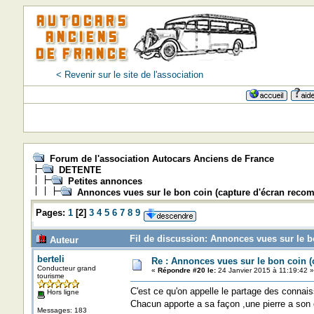
< Revenir sur le site de l'association
Forum de l'association Autocars Anciens de France
DETENTE
Petites annonces
Annonces vues sur le bon coin (capture d'écran rec
Pages:
1
[
2
]
3
4
5
6
7
8
9
Fil de discussion: Annonces vues sur le 
Auteur
berteli
Re : Annonces vues sur le bon coin 
Conducteur grand
«
Répondre #20 le:
24 Janvier 2015 à 11:19:42 »
tourisme
C'est ce qu'on appelle le partage des connai
Hors ligne
Chacun apporte a sa façon ,une pierre a son é
Messages: 183