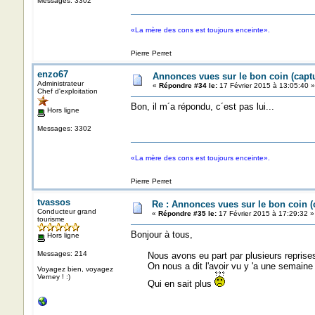
Messages: 3302
«La mère des cons est toujours enceinte».
Pierre Perret
enzo67
Annonces vues sur le bon coin (cap
Administrateur
«
Répondre #34 le:
17 Février 2015 à 13:05:40 »
Chef d'exploitation
Bon, il m´a répondu, c´est pas lui...
Hors ligne
Messages: 3302
«La mère des cons est toujours enceinte».
Pierre Perret
tvassos
Re : Annonces vues sur le bon coin 
Conducteur grand
«
Répondre #35 le:
17 Février 2015 à 17:29:32 »
tourisme
Bonjour à tous,
Hors ligne
Messages: 214
Nous avons eu part par plusieurs reprises 
On nous a dit l'avoir vu y 'a une semaine 
Voyagez bien, voyagez
Verney ! :)
Qui en sait plus