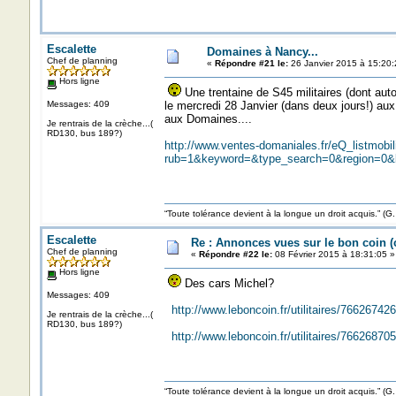
Escalette
Domaines à Nancy...
Chef de planning
«
Répondre #21 le:
26 Janvier 2015 à 15:20:
Hors ligne
Une trentaine de S45 militaires (dont aut
Messages: 409
le mercredi 28 Janvier (dans deux jours!) au
aux Domaines....
Je rentrais de la crèche...(
RD130, bus 189?)
http://www.ventes-domaniales.fr/eQ_listmobil
rub=1&keyword=&type_search=0&region=0&
“Toute tolérance devient à la longue un droit acquis.”
Escalette
Re : Annonces vues sur le bon coin 
Chef de planning
«
Répondre #22 le:
08 Février 2015 à 18:31:05 »
Hors ligne
Des cars Michel?
Messages: 409
http://www.leboncoin.fr/utilitaires/7662674
Je rentrais de la crèche...(
RD130, bus 189?)
http://www.leboncoin.fr/utilitaires/7662687
“Toute tolérance devient à la longue un droit acquis.”