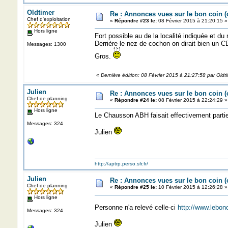
Oldtimer
Re : Annonces vues sur le bon coin 
Chef d'exploitation
«
Répondre #23 le:
08 Février 2015 à 21:20:15 »
Hors ligne
Fort possible au de la localité indiquée et d
Derrière le nez de cochon on dirait bien un CB
Messages: 1300
Gros.
«
Dernière édition: 08 Février 2015 à 21:27:58 par Oldt
Julien
Re : Annonces vues sur le bon coin 
Chef de planning
«
Répondre #24 le:
08 Février 2015 à 22:24:29 »
Hors ligne
Le Chausson ABH faisait effectivement partie d
Messages: 324
Julien
http://aptrp.perso.sfr.fr/
Julien
Re : Annonces vues sur le bon coin 
Chef de planning
«
Répondre #25 le:
10 Février 2015 à 12:26:28 »
Hors ligne
Personne n'a relevé celle-ci
http://www.lebon
Messages: 324
Julien