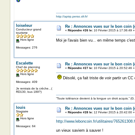
http://aptrp.perso.sfr.fr/
loiseleur
Re : Annonces vues sur le bon coin 
Conducteur grand
«
Répondre #26 le:
10 Février 2015 à 17:36:49 »
tourisme
Hors ligne
Moi je l'avais bien vu... en même temps c'e
Messages: 276
Escalette
Re : Annonces vues sur le bon coin 
Chef de planning
«
Répondre #27 le:
10 Février 2015 à 20:52:46 »
Hors ligne
Désolé, ça fait triste de voir partir un CC o
Messages: 409
Je rentrais de la crèche...(
RD130, bus 189?)
“Toute tolérance devient à la longue un droit acquis.”
louis
Re : Annonces vues sur le bon coin 
Stagiaire
«
Répondre #28 le:
12 Février 2015 à 20:42:00 »
Hors ligne
http://www.leboncoin.fr/utilitaires/76526130
Messages: 64
un vieux saviem à sauver !