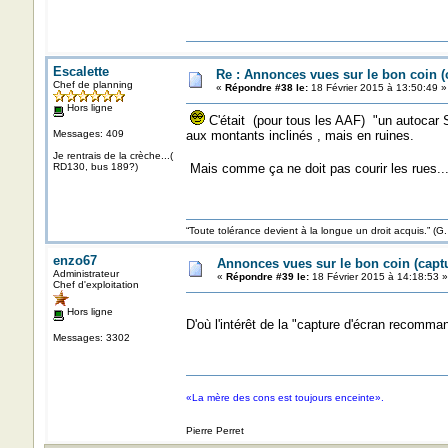
Escalette
Re : Annonces vues sur le bon coin 
Chef de planning
«
Répondre #38 le:
18 Février 2015 à 13:50:49 »
Hors ligne
C'était (pour tous les AAF) "un autocar S
Messages: 409
aux montants inclinés , mais en ruines.
Je rentrais de la crèche...(
RD130, bus 189?)
Mais comme ça ne doit pas courir les rues.
“Toute tolérance devient à la longue un droit acquis.”
enzo67
Annonces vues sur le bon coin (cap
Administrateur
«
Répondre #39 le:
18 Février 2015 à 14:18:53 »
Chef d'exploitation
Hors ligne
D'où l'intérêt de la "capture d'écran recomm
Messages: 3302
«La mère des cons est toujours enceinte».
Pierre Perret