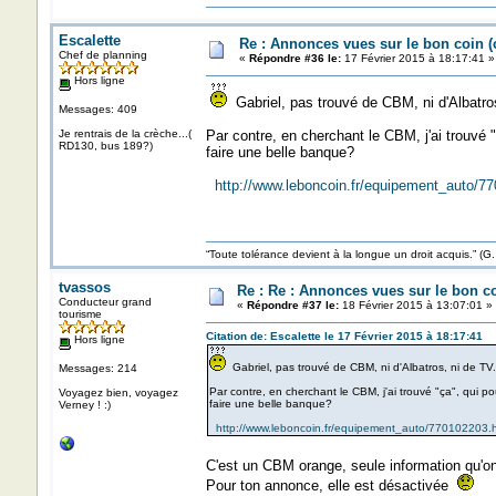
Escalette
Re : Annonces vues sur le bon coin 
Chef de planning
«
Répondre #36 le:
17 Février 2015 à 18:17:41 »
Hors ligne
Gabriel, pas trouvé de CBM, ni d'Albatros
Messages: 409
Je rentrais de la crèche...(
Par contre, en cherchant le CBM, j'ai trouvé "
RD130, bus 189?)
faire une belle banque?
http://www.leboncoin.fr/equipement_auto/
“Toute tolérance devient à la longue un droit acquis.”
tvassos
Re : Re : Annonces vues sur le bon c
Conducteur grand
«
Répondre #37 le:
18 Février 2015 à 13:07:01 »
tourisme
Citation de: Escalette le 17 Février 2015 à 18:17:41
Hors ligne
Gabriel, pas trouvé de CBM, ni d'Albatros, ni de TV.
Messages: 214
Par contre, en cherchant le CBM, j'ai trouvé "ça", qui pou
Voyagez bien, voyagez
faire une belle banque?
Verney ! :)
http://www.leboncoin.fr/equipement_auto/770102203
C'est un CBM orange, seule information qu'
Pour ton annonce, elle est désactivée