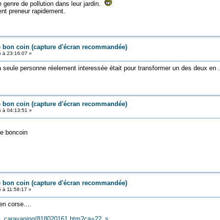
 genre de pollution dans leur jardin.
ent preneur rapidement.
e bon coin (capture d'écran recommandée)
5 à 23:16:07 »
la seule personne réelement interessée était pour transformer un des deux en ..
e bon coin (capture d'écran recommandée)
5 à 04:13:51 »
le boncoin
e bon coin (capture d'écran recommandée)
5 à 11:58:17 »
n corse....
ent_caravaning/818020161.htm?ca=22_s