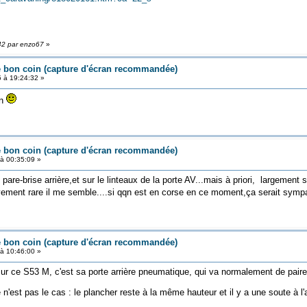
:42 par enzo67
»
e bon coin (capture d'écran recommandée)
5 à 19:24:32 »
in
e bon coin (capture d'écran recommandée)
à 00:35:09 »
 pare-brise arrière,et sur le linteaux de la porte AV...mais à priori, largement
vement rare il me semble....si qqn est en corse en ce moment,ça serait sympa 
e bon coin (capture d'écran recommandée)
à 10:46:00 »
sur ce S53 M, c'est sa porte arrière pneumatique, qui va normalement de paire 
e n'est pas le cas : le plancher reste à la même hauteur et il y a une soute à l'a