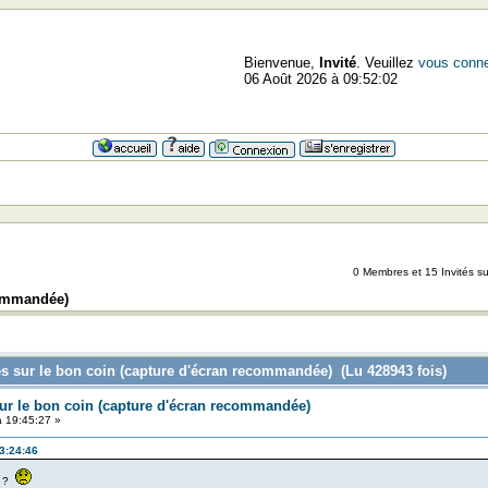
Bienvenue,
Invité
. Veuillez
vous conne
06 Août 2026 à 09:52:02
=>=>=>
0 Membres et 15 Invités sur
commandée)
s sur le bon coin (capture d'écran recommandée) (Lu 428943 fois)
ur le bon coin (capture d'écran recommandée)
 19:45:27 »
13:24:46
2 ?