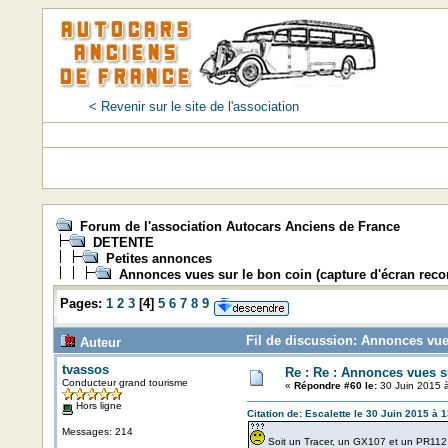
< Revenir sur le site de l'association
Forum de l'association Autocars Anciens de France
DETENTE
Petites annonces
Annonces vues sur le bon coin (capture d'écran re
Pages:
1
2
3
[
4
]
5
6
7
8
9
Fil de discussion: Annonces vue
Auteur
tvassos
Re : Re : Annonces vues s
Conducteur grand tourisme
«
Répondre #60 le:
30 Juin 2015 à
Hors ligne
Citation de: Escalette le 30 Juin 2015 à 
Messages: 214
Soit un Tracer, un GX107 et un PR11