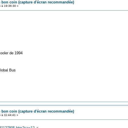
e bon coin (capture d'écran recommandée)
5 à 19:36:30 »
cooler de 1994
Global Bus
e bon coin (capture d'écran recommandée)
5 à 11:44:41 »
s/831127805.htm?ca=12_s