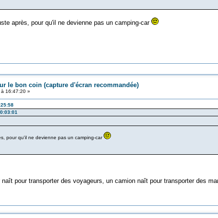
 juste après, pour qu'il ne devienne pas un camping-car
ur le bon coin (capture d'écran recommandée)
 à 16:47:20 »
:25:58
20:03:01
près, pour qu'il ne devienne pas un camping-car
car naît pour transporter des voyageurs, un camion naît pour transporter des m