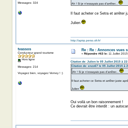
Messages: 324
Ah ! Si je n'essayais pas d'arrêter...
Il faut acheter ce Setra et arrêter
Julien
http://aptrp.perso.sfr.fr/
tvassos
Re : Re : Annonces vues s
Conducteur grand tourisme
«
Répondre #63 le:
11 Juillet 2015
Hors ligne
Citation de: Julien le 05 Juillet 2015 à 22
Citation de: enzo67 le 05 Juillet 2015 à 
Messages: 214
Ah ! Si je n'essayais pas d'arrêter...
Voyagez bien, voyagez Verney ! :)
Il faut acheter ce Setra et arrêter juste a
Julien
Oui voilà un bon raisonnement !
Ce devrait être interdit : un auto