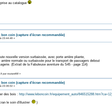
reprise au catalogue
e bon coin (capture d'écran recommandée)
à 23:44:46 »
te nouvelle version surbaissée, avec porte arrière pliante,
e arrière normale ou surbaissée pour le transport de passagers debout
gerie. (Extrait de la Fabuleuse aventure du S45 - page 114)
19 par routard68
»
e bon coin (capture d'écran recommandée)
à 23:36:02 »
er des bois :
http://www.leboncoin.fr/equipement_auto/846515288.htm?ca=12
cran le soin d'illustrer
)