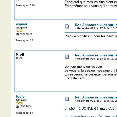
J'adorerai que mes voisins aient ce
Messages: 276
En espérant pour vous qu'ils trouv
espiau
Re : Annonces vues sur l
Stagiaire
«
Répondre #69 le:
17 Juillet 201
Hors ligne
Rien de significatif pour les deux 
Messages: 38
Proff
Re : Annonces vues sur l
Invité
«
Répondre #70 le:
18 Juillet 201
Bonjour monsieur espiau
Je vous ai laissé un message via 
En espérant ne déranger personne
Cordialement
louis
Re : Annonces vues sur l
Stagiaire
«
Répondre #71 le:
27 Juillet 201
Hors ligne
un s53m à DONNER ! mais c'est e
Messages: 64
http://www.leboncoin.fr/equipem