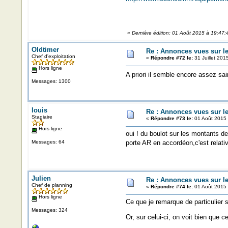
«
Dernière édition: 01 Août 2015 à 19:47
Oldtimer
Re : Annonces vues sur l
Chef d'exploitation
«
Répondre #72 le:
31 Juillet 201
Hors ligne
A priori il semble encore assez sa
Messages: 1300
louis
Re : Annonces vues sur l
Stagiaire
«
Répondre #73 le:
01 Août 2015 
Hors ligne
oui ! du boulot sur les montants de
Messages: 64
porte AR en accordéon,c'est relati
Julien
Re : Annonces vues sur l
Chef de planning
«
Répondre #74 le:
01 Août 2015 
Hors ligne
Ce que je remarque de particulier 
Messages: 324
Or, sur celui-ci, on voit bien que c