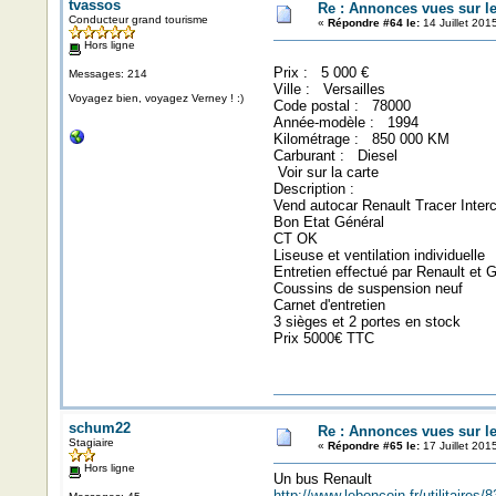
tvassos
Re : Annonces vues sur l
Conducteur grand tourisme
«
Répondre #64 le:
14 Juillet 201
Hors ligne
Prix : 5 000 €
Messages: 214
Ville : Versailles
Voyagez bien, voyagez Verney ! :)
Code postal : 78000
Année-modèle : 1994
Kilométrage : 850 000 KM
Carburant : Diesel
Voir sur la carte
Description :
Vend autocar Renault Tracer Inter
Bon Etat Général
CT OK
Liseuse et ventilation individuelle
Entretien effectué par Renault et 
Coussins de suspension neuf
Carnet d'entretien
3 sièges et 2 portes en stock
Prix 5000€ TTC
schum22
Re : Annonces vues sur l
Stagiaire
«
Répondre #65 le:
17 Juillet 201
Hors ligne
Un bus Renault
http://www.leboncoin.fr/utilitaire