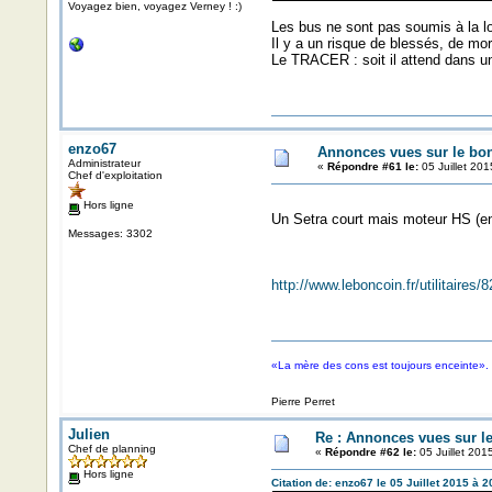
Voyagez bien, voyagez Verney ! :)
Les bus ne sont pas soumis à la loi
Il y a un risque de blessés, de m
Le TRACER : soit il attend dans un
enzo67
Annonces vues sur le bon
Administrateur
«
Répondre #61 le:
05 Juillet 201
Chef d'exploitation
Hors ligne
Un Setra court mais moteur HS (enfi
Messages: 3302
http://www.leboncoin.fr/utilitaire
«La mère des cons est toujours enceinte».
Pierre Perret
Julien
Re : Annonces vues sur l
Chef de planning
«
Répondre #62 le:
05 Juillet 201
Hors ligne
Citation de: enzo67 le 05 Juillet 2015 à 2