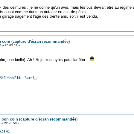
 des ceintures : je ne donne qu'un avis, mais les bus devrait être au régime 
orts aussi comme dans un autocar en cas de pépin.
 garage sagement l'âge des trente ans, soit il est vendu.
 coin (capture d'écran recommandée)
5 à 20:03:01 »
n, une bielle). Ah ! Si je n'essayais pas d'arrêter...
s/823496552.htm?ca=1_s
e bon coin (capture d'écran recommandée)
5 à 22:25:58 »
0:03:01