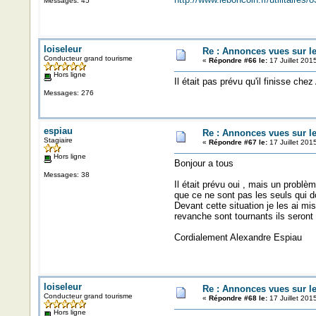
Messages: 45
loiseleur
Re : Annonces vues sur l
Conducteur grand tourisme
«
Répondre #66 le:
17 Juillet 201
Hors ligne
Il était pas prévu qu'il finisse chez
Messages: 276
espiau
Re : Annonces vues sur l
Stagiaire
«
Répondre #67 le:
17 Juillet 201
Hors ligne
Bonjour a tous
Messages: 38
Il était prévu oui , mais un problèm
que ce ne sont pas les seuls qui do
Devant cette situation je les ai m
revanche sont tournants ils seront
Cordialement Alexandre Espiau
loiseleur
Re : Annonces vues sur l
Conducteur grand tourisme
«
Répondre #68 le:
17 Juillet 201
Hors ligne