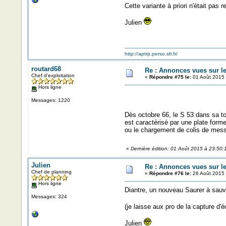
Cette variante à priori n'était pas 
Julien
http://aptrp.perso.sfr.fr/
routard68
Re : Annonces vues sur l
Chef d'exploitation
«
Répondre #75 le:
01 Août 2015 
Hors ligne
Messages: 1220
Dès octobre 66, le S 53 dans sa tou
est caractérisé par une plate form
ou le chargement de colis de messa
«
Dernière édition: 01 Août 2015 à 23:50:
Julien
Re : Annonces vues sur l
Chef de planning
«
Répondre #76 le:
26 Août 2015 
Hors ligne
Diantre, un nouveau Saurer à sauv
Messages: 324
(je laisse aux pro de la capture d'é
Julien