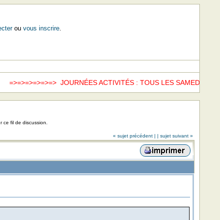
cter
ou
vous inscrire
.
=>=>=> JOURNÉES ACTIVITÉS : TOUS LES SAMEDIS =>=>
www.
 ce fil de discussion.
« sujet précédent |
| sujet suivant »