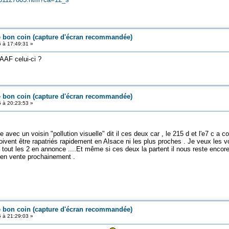
e bon coin (capture d'écran recommandée)
5 à 17:49:31 »
 AAF celui-ci ?
e bon coin (capture d'écran recommandée)
5 à 20:23:53 »
e avec un voisin "pollution visuelle" dit il ces deux car , le 215 d et l'e7 c a
ivent être rapatriés rapidement en Alsace ni les plus proches . Je veux les voir
is tout les 2 en annonce ....Et même si ces deux la partent il nous reste enc
 en vente prochainement .
e bon coin (capture d'écran recommandée)
5 à 21:29:03 »